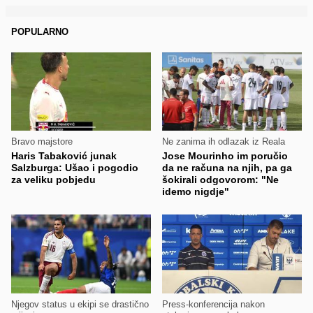
POPULARNO
Bravo majstore
Ne zanima ih odlazak iz Reala
Haris Tabaković junak
Jose Mourinho im poručio
Salzburga: Ušao i pogodio
da ne računa na njih, pa ga
za veliku pobjedu
šokirali odgovorom: "Ne
idemo nigdje"
Njegov status u ekipi se drastično
Press-konferencija nakon