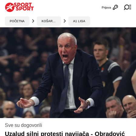
Prijava
Otvori profi
Ot
POČETNA
KOŠARKA
A1 LIGA
Sve su dogovorili
Uzalud silni protesti navijača - Obradović