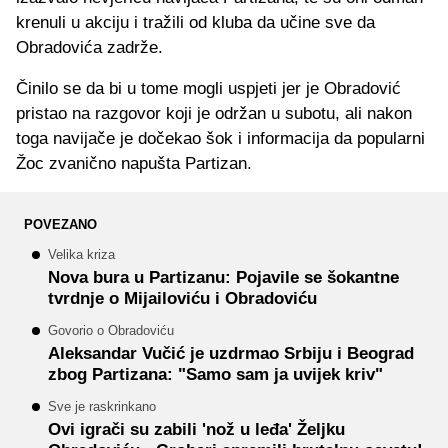
krenuli u akciju i tražili od kluba da učine sve da
Obradovića zadrže.
Činilo se da bi u tome mogli uspjeti jer je Obradović
pristao na razgovor koji je održan u subotu, ali nakon
toga navijače je dočekao šok i informacija da popularni
Žoc zvanično napušta Partizan.
POVEZANO
Velika kriza
Nova bura u Partizanu: Pojavile se šokantne
tvrdnje o Mijailoviću i Obradoviću
Govorio o Obradoviću
Aleksandar Vučić je uzdrmao Srbiju i Beograd
zbog Partizana: "Samo sam ja uvijek kriv"
Sve je raskrinkano
Ovi igrači su zabili 'nož u leđa' Željku