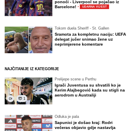
ponoći - Liverpool se pojačao iz
·
Barcelone!
UDARNA VIJEST
Tokom duela Sheriff - St. Gallen
Sramota za kompletnu naciju: UEFA
delegat jučer snimao žene uz
neprimjerene komentare
NAJČITANIJE IZ KATEGORIJE
Prelijepe scene u Perthu
Igrači Juventusa su shvatili ko je
Kerim Alajbegović kada su stigli na
aerodrom u Australiji
1
Odluka je pala
Sapunici je došao kraj: Rodri
večeras objavio gdje nastavlja