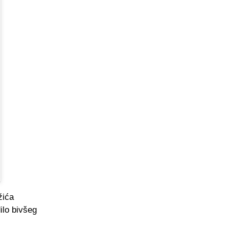
žića
ilo bivšeg