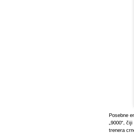
Posebne em
„9000“, čij
trenera crno