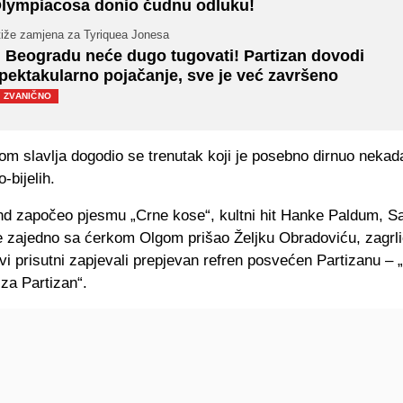
lympiacosa donio čudnu odluku!
tiže zamjena za Tyriquea Jonesa
 Beogradu neće dugo tugovati! Partizan dovodi
pektakularno pojačanje, sve je već završeno
ZVANIČNO
om slavlja dogodio se trenutak koji je posebno dirnuo nekad
-bijelih.
nd započeo pjesmu „Crne kose“, kultni hit Hanke Paldum, S
je zajedno sa ćerkom Olgom prišao Željku Obradoviću, zagrli
i prisutni zapjevali prepjevan refren posvećen Partizanu – 
 za Partizan“.