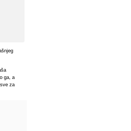
ašnjeg
aša
o ga, a
„sve za