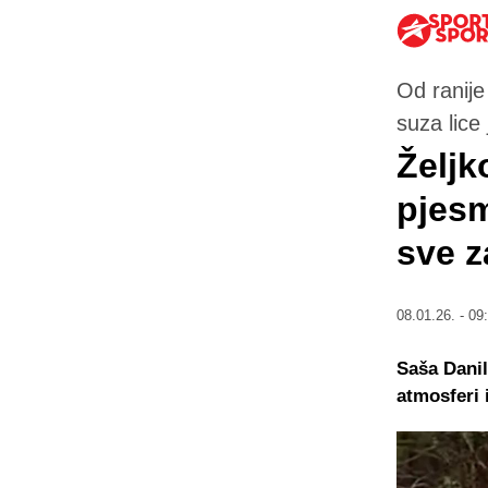
Od ranije
suza lice 
Željk
pjesm
sve z
08.01.26. - 09
Saša Danil
atmosferi