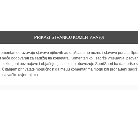
PRIKAŽI STRANICU KOMENTARA (0)
omentari odražavaju stavove njihovih autora/ica, a ne nužno i stavove portala Spor
i neće odgovarati za sadržaj tih kometara. Komentari koji sadrže vrijeđanja, psovan
iti uklonjeni bez najave i objašnjenja, ali to ne obavezuje SportSport.ba da obriše
la. Čitanjem prihvatate mogućnost da među komentarima mogu biti pronađeni sadrža
ti sa vašim uvjerenjima.