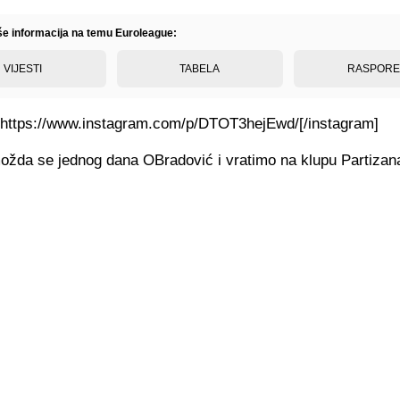
iše informacija na temu Euroleague:
VIJESTI
TABELA
RASPOR
]https://www.instagram.com/p/DTOT3hejEwd/[/instagram]
ožda se jednog dana OBradović i vratimo na klupu Partizan