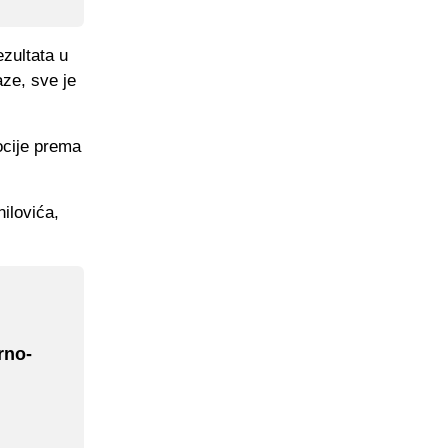
ezultata u
aze, sve je
ocije prema
ilovića,
rno-