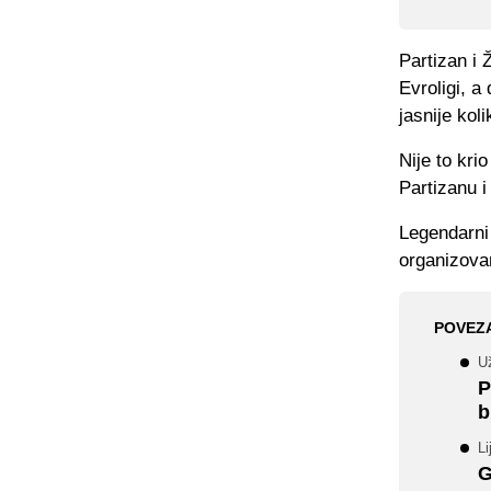
Partizan i 
Evroligi, a
jasnije kol
Nije to kri
Partizanu i
Legendarni 
organizova
POVEZ
U
P
b
Li
G