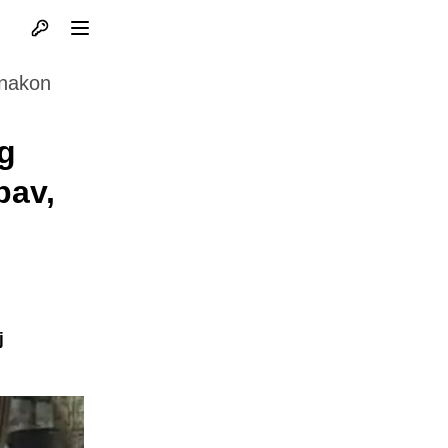
Otvori profil
Otvori meni
 nakon
og
bav,
j