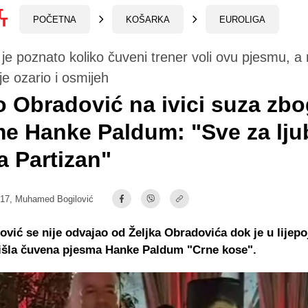
POČETNA
KOŠARKA
EUROLIGA
 je poznato koliko čuveni trener voli ovu pjesmu, a
je ozario i osmijeh
o Obradović na ivici suza zb
e Hanke Paldum: "Sve za lju
a Partizan"
:17,
Muhamed Bogilović
ović se nije odvajao od Željka Obradovića dok je u lijepo
 išla čuvena pjesma Hanke Paldum "Crne kose".