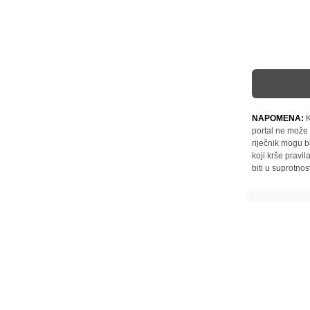
NAPOMENA:
K
portal ne može 
riječnik mogu b
koji krše pravi
biti u suprotnos