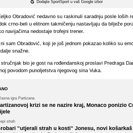
Dodajte SportSport u vaš Google izbor
Željko Obradović nedavno su raskinuli saradnju posle loših r
 dok crno-beli u elitnom takmičenju nastavljaju da bilježe por
iko navijačima nedostaje trofejni trener.
o ni sam Obradović, koji je još jednom pokazao koliko su em
 dalje snažne.
stručnjak bio je gost na rođendanskoj proslavi Predraga Dan
noj povodom punoljetstva njegovog sina Vuka.
ANO
žasna igra Partizana
artizanovoj krizi se ne nazire kraj, Monaco ponizio C
ijele
jepi strah
robari "utjerali strah u kosti" Jonesu, novi košarkaš