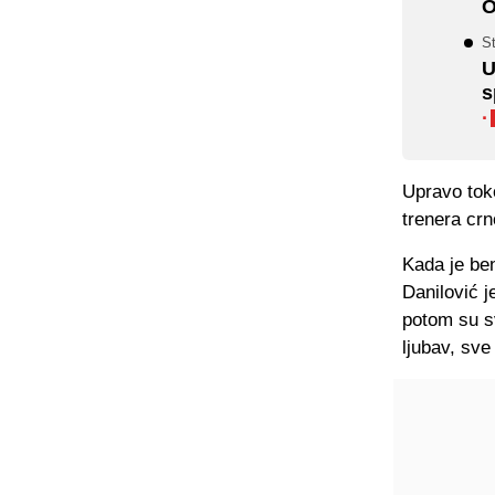
O
S
U
s
·
Upravo tok
trenera crno
Kada je be
Danilović 
potom su sv
ljubav, sve