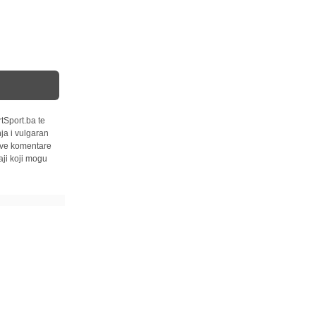
tSport.ba te
ja i vulgaran
 sve komentare
ji koji mogu