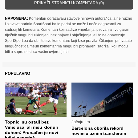
PRIKAŽI STRANICU KOMENTARA (0)
NAPOMENA:
Komentari odražavaju stavove njihovih autora/ica, a ne nužno
i stavove portala SportSport.ba te portal ne može i neće odgovarati za
sadržaj tih kometara. Komentari koji sadrže vrijeđanja, psovanja i vulgaran
riječnik mogu biti uklonjeni bez najave i objašnjenja, ali to ne obavezuje
SportSport.ba da obriše sve komentare koji krše pravila. Čitanjem prihvatate
mogućnost da među komentarima mogu biti pronađeni sadržaji koji mogu
biti u suprotnosti sa vašim uvjerenjima.
POPULARNO
Topnici su ostali bez
Jačaju tim
Viniciusa, ali nisu klonuli
Barcelona oborila rekord
duhom: Pronađen je novi
novim ulaznim transferom
krilni napadač