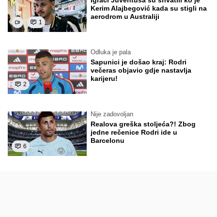
Igrači Juventusa su shvatili ko je
Kerim Alajbegović kada su stigli na
aerodrom u Australiji
1
Odluka je pala
Sapunici je došao kraj: Rodri
večeras objavio gdje nastavlja
karijeru!
2
Nije zadovoljan
Realova greška stoljeća?! Zbog
jedne rečenice Rodri ide u
Barcelonu
6