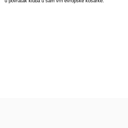
u povratak kluba u sam vrh evropske košarke.