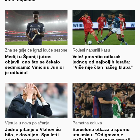
Zna se gdje će igrati iduće sezone
Rođeni napunili kasu
Mediji u Španiji jutros
Velež potvrdio odlazak
objavili ono što se čekalo
jednog od najboljih igrača:
sedmicama: Vinicius Junior
"Više nije član našeg kluba"
je odlučio!
Vjeruje u nova pojačanja
Pametna odluka
Jedno pitanje o Vlahoviću
Barcelona otkazala spornu
bilo je dovoljno: Spalletti
utakmicu: "Odigravanje
odmah spomenuo
meča bilo bi neprimjereno"