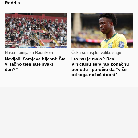
Rodrija
Nakon remija sa Radnikom
Čeka se rasplet velike sage
Navijači Sarajeva bijesni: Šta
I to mu je malo? Real
vi tačno trenirate svaki
Viniciusu servirao konačnu
dan?"
ponudu i poručio da "više
od toga nećeš dobiti"