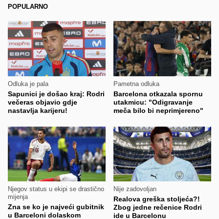
POPULARNO
Odluka je pala
Pametna odluka
Sapunici je došao kraj: Rodri
Barcelona otkazala spornu
večeras objavio gdje
utakmicu: "Odigravanje
nastavlja karijeru!
meča bilo bi neprimjereno"
Njegov status u ekipi se drastično
Nije zadovoljan
mijenja
Realova greška stoljeća?!
Zna se ko je najveći gubitnik
Zbog jedne rečenice Rodri
u Barceloni dolaskom
ide u Barcelonu