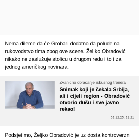
Nema dileme da će Grobari dodatno da polude na
rukovodstvo tima zbog ove scene. Željko Obradović
nikako ne zaslužuje stolicu u drugom redu i to i za
jednog američkog novinara.
Zvanično obraćanje iskusnog trenera
Snimak koji je čekala Srbija,
ali i cijeli region - Obradović
otvorio dušu i sve javno
rekao!
02.12.25. 21:21
Podsjetimo, Željko Obradović je uz dosta kontroverzni