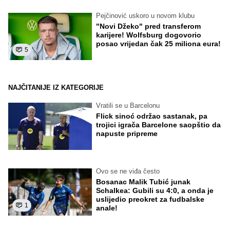
Pejčinović uskoro u novom klubu
"Novi Džeko" pred transferom
karijere! Wolfsburg dogovorio
posao vrijedan čak 25 miliona eura!
5
NAJČITANIJE IZ KATEGORIJE
Vratili se u Barcelonu
Flick sinoć održao sastanak, pa
trojici igrača Barcelone saopštio da
napuste pripreme
Ovo se ne viđa često
Bosanac Malik Tubić junak
Schalkea: Gubili su 4:0, a onda je
uslijedio preokret za fudbalske
1
anale!