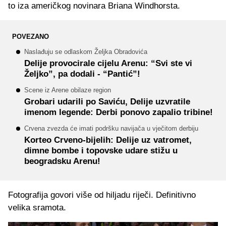
to iza američkog novinara Briana Windhorsta.
POVEZANO
Naslađuju se odlaskom Željka Obradovića
Delije provocirale cijelu Arenu: “Svi ste vi
Željko”, pa dodali - “Pantić”!
Scene iz Arene obilaze region
Grobari udarili po Saviću, Delije uzvratile
imenom legende: Derbi ponovo zapalio tribine!
Crvena zvezda će imati podršku navijača u vječitom derbiju
Korteo Crveno-bijelih: Delije uz vatromet,
dimne bombe i topovske udare stižu u
beogradsku Arenu!
Fotografija govori više od hiljadu riječi. Definitivno
velika sramota.