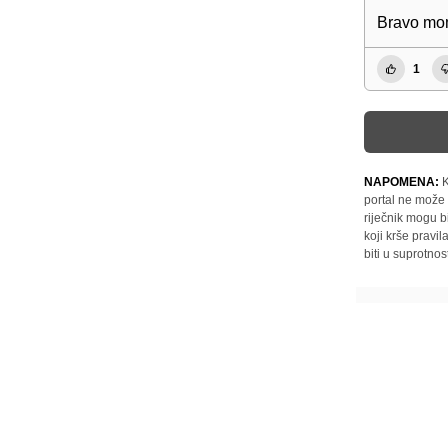
Bravo mo
1
NAPOMENA:
K
portal ne može 
riječnik mogu b
koji krše pravi
biti u suprotnos