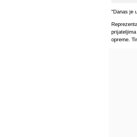
"Danas je u
Reprezenta
prijateljim
opreme. Tim