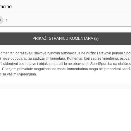
mcino
1
PRIKAŽI STRANICU KOMENTARA (2)
omentari odražavaju stavove njihovih autora/ica, a ne nužno i stavove portala Spor
i neće odgovarati za sadržaj tih kometara. Komentari koji sadrže vrijeđanja, psovan
iti uklonjeni bez najave i objašnjenja, ali to ne obavezuje SportSport.ba da obriše
la. Čitanjem prihvatate mogućnost da među komentarima mogu biti pronađeni sadrža
ti sa vašim uvjerenjima.