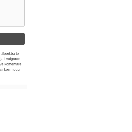
tSport.ba te
ja i vulgaran
 sve komentare
ji koji mogu