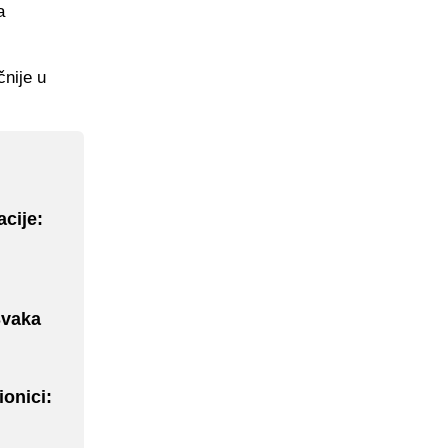
a
čnije u
acije:
Svaka
onici: