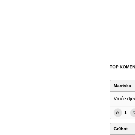
TOP KOMEN
Marriska
V ru ć e dj e 
1
Gr0hot