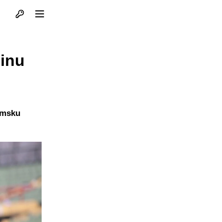
Otvori profil
Otvori meni
činu
imsku