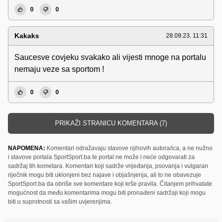
0
0
Kakaks
28.09.23. 11:31
Saucesve covjeku svakako ali vijesti mnoge na portalu
nemaju veze sa sportom !
0
0
PRIKAŽI STRANICU KOMENTARA (7)
NAPOMENA:
Komentari odražavaju stavove njihovih autora/ica, a ne nužno
i stavove portala SportSport.ba te portal ne može i neće odgovarati za
sadržaj tih kometara. Komentari koji sadrže vrijeđanja, psovanja i vulgaran
riječnik mogu biti uklonjeni bez najave i objašnjenja, ali to ne obavezuje
SportSport.ba da obriše sve komentare koji krše pravila. Čitanjem prihvatate
mogućnost da među komentarima mogu biti pronađeni sadržaji koji mogu
biti u suprotnosti sa vašim uvjerenjima.