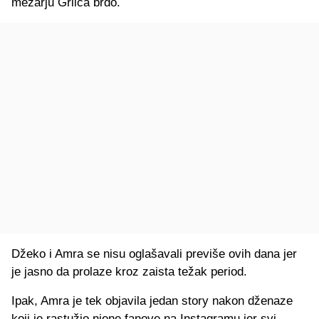
mezarju Grlića brdo.
Džeko i Amra se nisu oglašavali previše ovih dana jer
je jasno da prolaze kroz zaista težak period.
Ipak, Amra je tek objavila jedan story nakon dženaze
koji je rastužio njene fanove na Instagramu jer svi