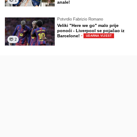
1
anale!
Potvrdio Fabrizio Romano
Veliki "Here we go" malo prije
ponoći - Liverpool se pojačao iz
·
Barcelone!
UDARNA VIJEST
2