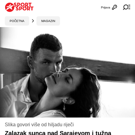
Prijava
Otvori profi
Ot
POČETNA
MAGAZIN
Slika govori više od hiljadu riječi
Zalazak sunca nad Sarajevom i tužna