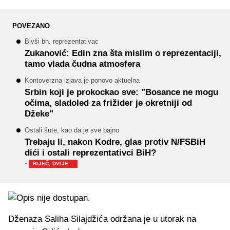
POVEZANO
Bivši bh. reprezentativac
Zukanović: Edin zna šta mislim o reprezentaciji,
tamo vlada čudna atmosfera
Kontoverzna izjava je ponovo aktuelna
Srbin koji je prokockao sve: "Bosance ne mogu
očima, sladoled za frižider je okretniji od
Džeke"
Ostali šute, kao da je sve bajno
Trebaju li, nakon Kodre, glas protiv N/FSBiH
dići i ostali reprezentativci BiH?
·
RIJEČ, DVIJE...
Dženaza Saliha Silajdžića održana je u utorak na