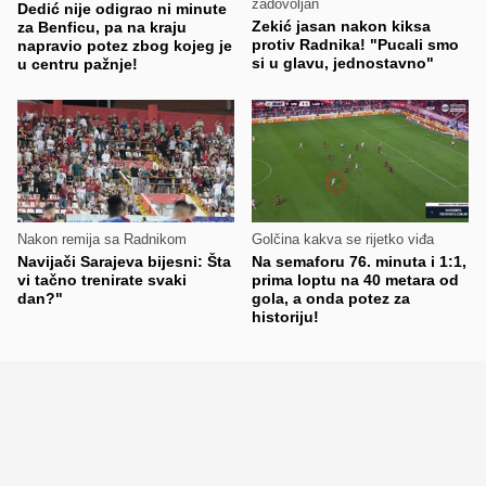
zadovoljan
Dedić nije odigrao ni minute
Zekić jasan nakon kiksa
za Benficu, pa na kraju
protiv Radnika! "Pucali smo
napravio potez zbog kojeg je
si u glavu, jednostavno"
u centru pažnje!
Nakon remija sa Radnikom
Golčina kakva se rijetko viđa
Navijači Sarajeva bijesni: Šta
Na semaforu 76. minuta i 1:1,
vi tačno trenirate svaki
prima loptu na 40 metara od
dan?"
gola, a onda potez za
historiju!