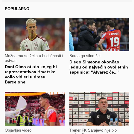
POPULARNO
Možda mu se želja u budućnosti i
Barca ga silno želi
ostvari
Diego Simeone okončao
Dani Olmo otkrio kojeg bi
jednu od najvećih ovoljetnih
reprezentativca Hrvatske
sapunica: "Alvarez će..."
volio vidjeti u dresu
Barcelone
Objavljen video
Trener FK Sarajevo nije bio