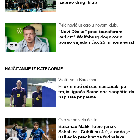
izabrao drugi klub
Pejčinović uskoro u novom klubu
"Novi Džeko" pred transferom
karijere! Wolfsburg dogovorio
posao vrijedan čak 25 miliona eura!
5
NAJČITANIJE IZ KATEGORIJE
Vratili se u Barcelonu
Flick sinoć održao sastanak, pa
trojici igrača Barcelone saopštio da
napuste pripreme
Ovo se ne viđa često
Bosanac Malik Tubić junak
Schalkea: Gubili su 4:0, a onda je
uslijedio preokret za fudbalske