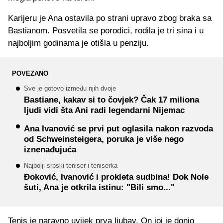
Karijeru je Ana ostavila po strani upravo zbog braka sa
Bastianom. Posvetila se porodici, rodila je tri sina i u
najboljim godinama je otišla u penziju.
POVEZANO
Sve je gotovo između njih dvoje
Bastiane, kakav si to čovjek? Čak 17 miliona
ljudi vidi šta Ani radi legendarni Nijemac
Ana Ivanović se prvi put oglasila nakon razvoda
od Schweinsteigera, poruka je više nego
iznenađujuća
Najbolji srpski teniser i teniserka
Đoković, Ivanović i prokleta sudbina! Dok Nole
šuti, Ana je otkrila istinu: "Bili smo..."
Tenis je naravno uvijek prva ljubav. On joj je donio