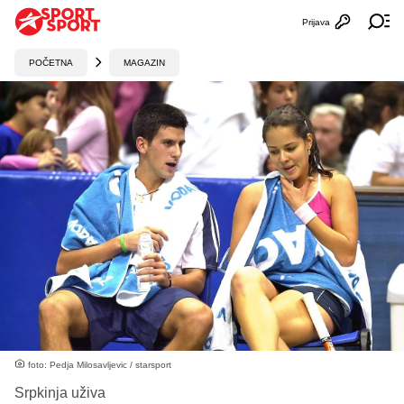
Prijava
Otvori profi
Ot
POČETNA
MAGAZIN
foto: Pedja Milosavljevic / starsport
Srpkinja uživa