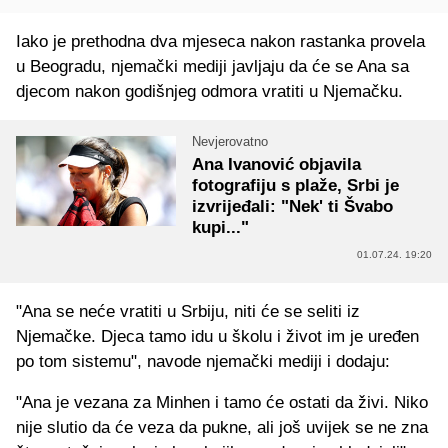
Iako je prethodna dva mjeseca nakon rastanka provela
u Beogradu, njemački mediji javljaju da će se Ana sa
djecom nakon godišnjeg odmora vratiti u Njemačku.
Nevjerovatno
Ana Ivanović objavila
fotografiju s plaže, Srbi je
izvrijeđali: "Nek' ti Švabo
kupi..."
01.07.24. 19:20
"Ana se neće vratiti u Srbiju, niti će se seliti iz
Njemačke. Djeca tamo idu u školu i život im je uređen
po tom sistemu", navode njemački mediji i dodaju:
"Ana je vezana za Minhen i tamo će ostati da živi. Niko
nije slutio da će veza da pukne, ali još uvijek se ne zna