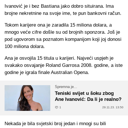
Ivanović je i bez Bastiana jako dobro situirana. Ima
brojne nekretnine na svoje ime, te pun bankovni račun.
Tokom karijere ona je zaradila 15 miliona dolara, a
mnogo veće cifre došle su od brojnih sponzora. Još je
pod ugovorom sa poznatom kompanijom koji joj donosi
100 miliona dolara.
Ana je osvojila 15 titula u karijeri. Najveći uspjeh je
svakako osvajanje Roland Garrosa 2008. godine, a iste
godine je igrala finale Australian Opena.
Spremna je...
Teniski svijet u šoku zbog
Ane Ivanović: Da li je realno?
1
29.11.23. 13:50
Nekada je bila svjetski broj jedan i mnogi su bili