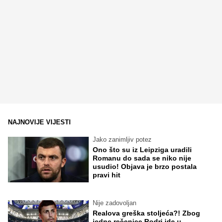
NAJNOVIJE VIJESTI
Jako zanimljiv potez
Ono što su iz Leipziga uradili
Romanu do sada se niko nije
usudio! Objava je brzo postala
pravi hit
Nije zadovoljan
Realova greška stoljeća?! Zbog
jedne rečenice Rodri ide u