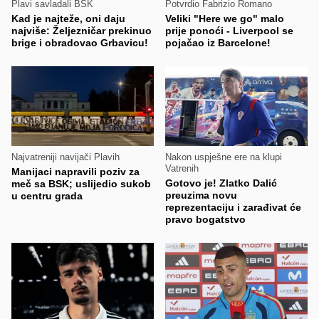
Plavi savladali BSK
Potvrdio Fabrizio Romano
Kad je najteže, oni daju
Veliki "Here we go" malo
najviše: Željezničar prekinuo
prije ponoći - Liverpool se
brige i obradovao Grbavicu!
pojačao iz Barcelone!
Najvatreniji navijači Plavih
Nakon uspješne ere na klupi
Vatrenih
Manijaci napravili poziv za
Gotovo je! Zlatko Dalić
meč sa BSK; uslijedio sukob
preuzima novu
u centru grada
reprezentaciju i zarađivat će
pravo bogatstvo