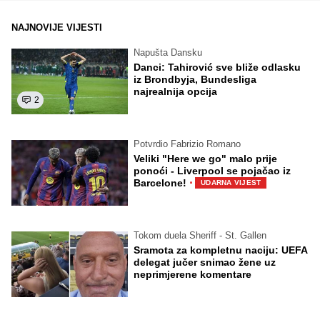
NAJNOVIJE VIJESTI
Napušta Dansku
Danci: Tahirović sve bliže odlasku
iz Brondbyja, Bundesliga
najrealnija opcija
2
Potvrdio Fabrizio Romano
Veliki "Here we go" malo prije
ponoći - Liverpool se pojačao iz
·
Barcelone!
UDARNA VIJEST
Tokom duela Sheriff - St. Gallen
Sramota za kompletnu naciju: UEFA
delegat jučer snimao žene uz
neprimjerene komentare