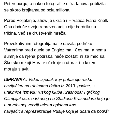
Petersburgu, a nakon fotografije cifra fanova približila
se skoro brojkama od pola miliona.
Pored Poljakinje, show je ukrala i Hrvatica Ivana Knoll.
Ona doduše svoju reprezentaciju nije bordrila sa
tribina, već se društvenih mreža.
Provokativnim fotografijama je davala podršku
Vatrenima pred duele sa Englezima i Česima, a nema
sumnje da njena 'podrška' neće izostati ni za meč sa
Škotskom koji Hrvate očekuje u utorak i u kojem
moraju slaviti.
ISPRAVKA:
Video isječak koji prikazuje rusku
navijačicu na tribinama datira iz 2019. godine, s
utakmice između ruskog kluba Krasnodar i grčkog
Olimpijakosa, održanog na Stadionu Krasnodara koja je
u prvobitnoj verziji teksta opisana kao
navijačica reprezentacije Rusije koja je došla da podrži