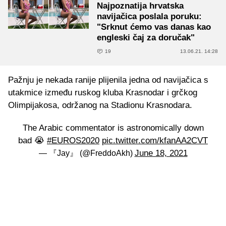
Najpoznatija hrvatska
navijačica poslala poruku:
"Srknut ćemo vas danas kao
engleski čaj za doručak"
19
13.06.21. 14:28
Pažnju je nekada ranije plijenila jedna od navijačica s
utakmice između ruskog kluba Krasnodar i grčkog
Olimpijakosa, održanog na Stadionu Krasnodara.
The Arabic commentator is astronomically down
bad 😭
#EUROS2020
pic.twitter.com/kfanAA2CVT
June 18, 2021
— 『Jay』 (@FreddoAkh)