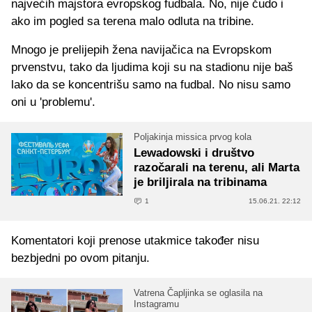
najvećih majstora evropskog fudbala. No, nije čudo i
ako im pogled sa terena malo odluta na tribine.
Mnogo je prelijepih žena navijačica na Evropskom
prvenstvu, tako da ljudima koji su na stadionu nije baš
lako da se koncentrišu samo na fudbal. No nisu samo
oni u 'problemu'.
Poljakinja missica prvog kola
Lewadowski i društvo
razočarali na terenu, ali Marta
je briljirala na tribinama
1
15.06.21. 22:12
Komentatori koji prenose utakmice također nisu
bezbjedni po ovom pitanju.
Vatrena Čapljinka se oglasila na
Instagramu