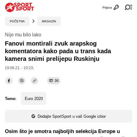
Prijava
Otvori profi
Ot
POČETNA
MAGAZIN
Nije mu bilo lako
Fanovi montirali zvuk arapskog
komentatora kako pada u trans kada
kamera snimi prelijepu Ruskinju
19.06.21. - 10:23,
36
Teme:
Euro 2020
Dodajte SportSport u vaš Google izbor
Osim što je smotra najboljih selekcija Evrope u