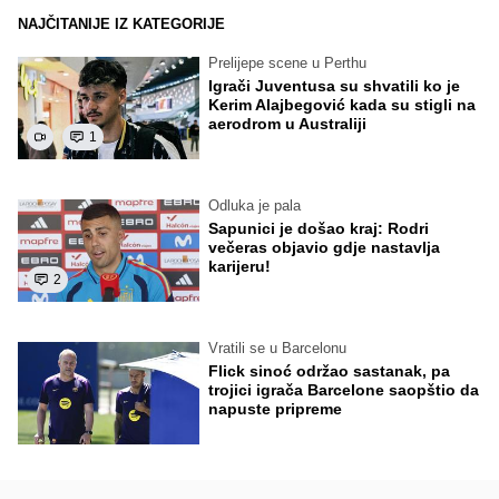
NAJČITANIJE IZ KATEGORIJE
Prelijepe scene u Perthu
Igrači Juventusa su shvatili ko je
Kerim Alajbegović kada su stigli na
aerodrom u Australiji
1
Odluka je pala
Sapunici je došao kraj: Rodri
večeras objavio gdje nastavlja
karijeru!
2
Vratili se u Barcelonu
Flick sinoć održao sastanak, pa
trojici igrača Barcelone saopštio da
napuste pripreme