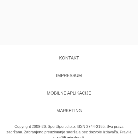
KONTAKT
IMPRESSUM
MOBILNE APLIKACIJE
MARKETING
Copyright 2008-26. SportSport d.o.o. ISSN 2744-2195. Sva prava
zadržana. Zabranjeno preuzimanje sadržaja bez dozvole izdavača.
Pravila
o zaštiti privatnosti.