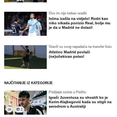
Ovo im nije trebao uraditi
Istina izašla na vidjelo! Rodri kao
niko nikada ponizio Real, bolje mu
je da u Madrid ne dolazi!
Stavili su svog napadača na transfer listu
Atletico Madrid povlači
(ne)očekivan potez!
NAJČITANIJE IZ KATEGORIJE
Prelijepe scene u Perthu
Igrači Juventusa su shvatili ko je
Kerim Alajbegović kada su stigli na
aerodrom u Australiji
1