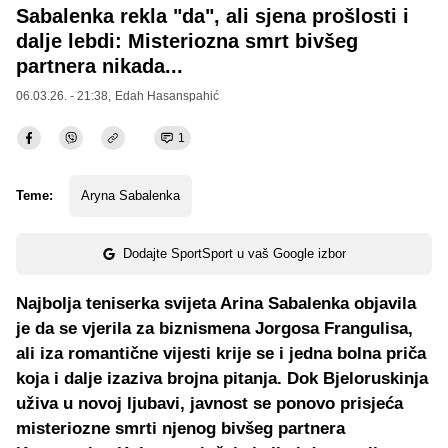
Sabalenka rekla "da", ali sjena prošlosti i
dalje lebdi: Misteriozna smrt bivšeg
partnera nikada...
06.03.26. - 21:38,
Edah Hasanspahić
1
Teme:
Aryna Sabalenka
Dodajte SportSport u vaš Google izbor
Najbolja teniserka svijeta Arina Sabalenka objavila
je da se vjerila za biznismena Jorgosa Frangulisa,
ali iza romantične vijesti krije se i jedna bolna priča
koja i dalje izaziva brojna pitanja. Dok Bjeloruskinja
uživa u novoj ljubavi, javnost se ponovo prisjeća
misteriozne smrti njenog bivšeg partnera