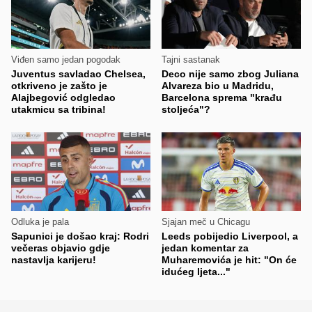
Viđen samo jedan pogodak
Tajni sastanak
Juventus savladao Chelsea,
Deco nije samo zbog Juliana
otkriveno je zašto je
Alvareza bio u Madridu,
Alajbegović odgledao
Barcelona sprema "krađu
utakmicu sa tribina!
stoljeća"?
Odluka je pala
Sjajan meč u Chicagu
Sapunici je došao kraj: Rodri
Leeds pobijedio Liverpool, a
večeras objavio gdje
jedan komentar za
nastavlja karijeru!
Muharemovića je hit: "On će
idućeg ljeta..."