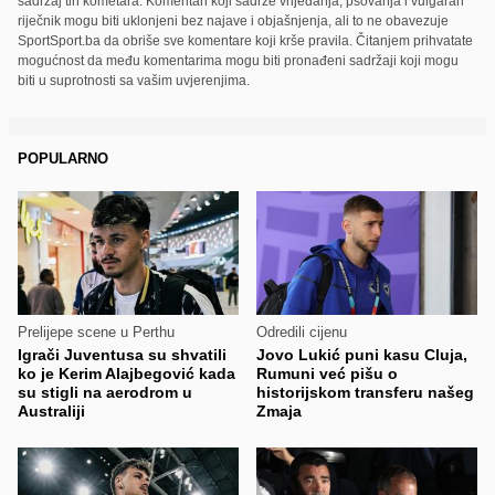
sadržaj tih kometara. Komentari koji sadrže vrijeđanja, psovanja i vulgaran
riječnik mogu biti uklonjeni bez najave i objašnjenja, ali to ne obavezuje
SportSport.ba da obriše sve komentare koji krše pravila. Čitanjem prihvatate
mogućnost da među komentarima mogu biti pronađeni sadržaji koji mogu
biti u suprotnosti sa vašim uvjerenjima.
POPULARNO
Prelijepe scene u Perthu
Odredili cijenu
Igrači Juventusa su shvatili
Jovo Lukić puni kasu Cluja,
ko je Kerim Alajbegović kada
Rumuni već pišu o
su stigli na aerodrom u
historijskom transferu našeg
Australiji
Zmaja