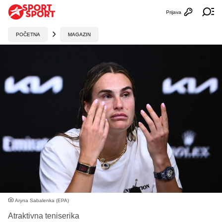
Prijava
Otvori profi
Ot
POČETNA
MAGAZIN
Aryna Sabalenka (EPA)
Atraktivna teniserika