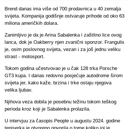
Brend danas ima više od 700 prodavnica u 40 zemalja
svijeta. Kompanija godišnje ostvaruje prihode od oko 63
miliona američkih dolara.
Zanimljivo je da je Arina Sabalenka i zaštitno lice ovog
lanca, dok je Oakberry njen zvanični sponzor. Frangulis
je, osim poslovnog svijeta, vezan i za još jednu veliku
strast - motosport.
Tokom godina učestvovao je u čak 128 trka Porsche
GT3 kupa. I danas redovno posjećuje autodrome širom
svijeta jer, kako kaže, brzina i trke ostaju njegova
velika ljubav.
Njihova veza dobila je posebnu težinu tokom teškog
perioda kroz koji je Sabalenka prolazila.
U intervjuu za časopis People u augustu 2024. godine
teniserka je otvoreno govorila o tome koliko joj je