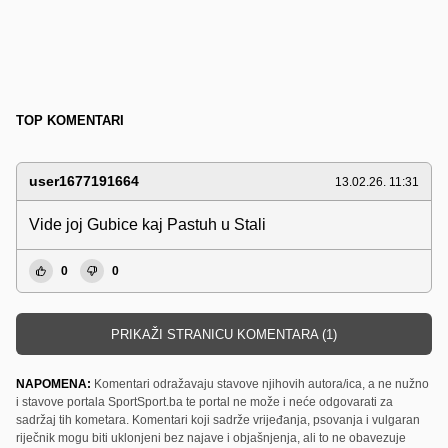
TOP KOMENTARI
user1677191664
13.02.26. 11:31
Vide joj Gubice kaj Pastuh u Stali
0
0
PRIKAŽI STRANICU KOMENTARA (1)
NAPOMENA:
Komentari odražavaju stavove njihovih autora/ica, a ne nužno
i stavove portala SportSport.ba te portal ne može i neće odgovarati za
sadržaj tih kometara. Komentari koji sadrže vrijeđanja, psovanja i vulgaran
riječnik mogu biti uklonjeni bez najave i objašnjenja, ali to ne obavezuje