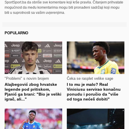
SportSport.ba da obriše sve komentare koji krše pravila. Čitanjem prihvatate
mogućnost da među komentarima mogu biti pronađeni sadržaji koji mogu
biti u suprotnosti sa vašim uvjerenjima.
POPULARNO
"Problemi" s novim brojem
Čeka se rasplet velike sage
Alajbegović zbog hrvatske
I to mu je malo? Real
legende pod pritiskom,
Viniciusu servirao konačnu
Pjanić ga brani: "Bio je veliki
ponudu i poručio da "više
igrač, ali..."
od toga nećeš dobiti"