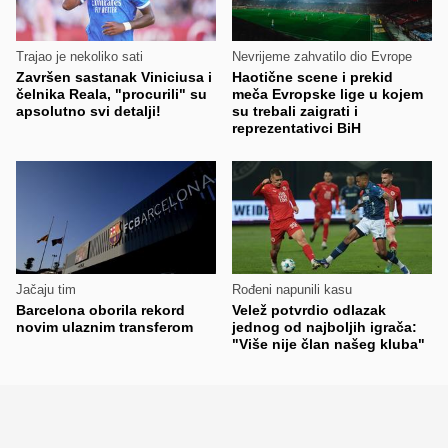
Trajao je nekoliko sati
Nevrijeme zahvatilo dio Evrope
Završen sastanak Viniciusa i
Haotične scene i prekid
čelnika Reala, "procurili" su
meča Evropske lige u kojem
apsolutno svi detalji!
su trebali zaigrati i
reprezentativci BiH
Jačaju tim
Rođeni napunili kasu
Barcelona oborila rekord
Velež potvrdio odlazak
novim ulaznim transferom
jednog od najboljih igrača:
"Više nije član našeg kluba"