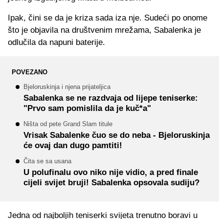
Ipak, čini se da je kriza sada iza nje. Sudeći po onome
što je objavila na društvenim mrežama, Sabalenka je
odlučila da napuni baterije.
POVEZANO
Bjeloruskinja i njena prijateljica
Sabalenka se ne razdvaja od lijepe teniserke:
"Prvo sam pomislila da je kuč*a"
Ništa od pete Grand Slam titule
Vrisak Sabalenke čuo se do neba - Bjeloruskinja
će ovaj dan dugo pamtiti!
Čita se sa usana
U polufinalu ovo niko nije vidio, a pred finale
cijeli svijet bruji! Sabalenka opsovala sudiju?
Jedna od najboljih teniserki svijeta trenutno boravi u