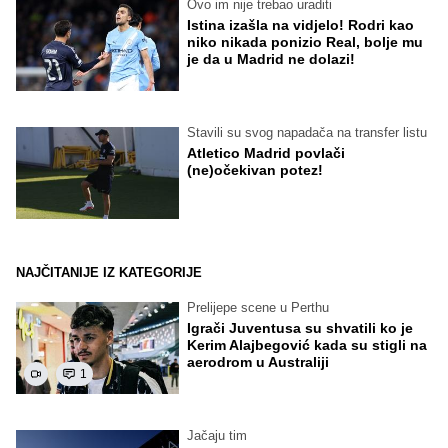
Ovo im nije trebao uraditi
Istina izašla na vidjelo! Rodri kao
niko nikada ponizio Real, bolje mu
je da u Madrid ne dolazi!
Stavili su svog napadača na transfer listu
Atletico Madrid povlači
(ne)očekivan potez!
NAJČITANIJE IZ KATEGORIJE
Prelijepe scene u Perthu
Igrači Juventusa su shvatili ko je
Kerim Alajbegović kada su stigli na
aerodrom u Australiji
1
Jačaju tim