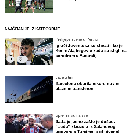
NAJČITANIJE IZ KATEGORIJE
Prelijepe scene u Perthu
Igrači Juventusa su shvatili ko je
Kerim Alajbegović kada su stigli na
aerodrom u Australiji
1
Jačaju tim
Barcelona oborila rekord novim
ulaznim transferom
Spremni su na sve
Sada je jasno zašto je došao:
"Luda" klauzula iz Salahovog
ugovora s Turcima je otkrivena!