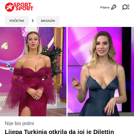
Prijava
Otvori profi
Ot
POČETNA
MAGAZIN
Nije bio jedini
Lijepa Turkinja otkrila da joj je Dilettin