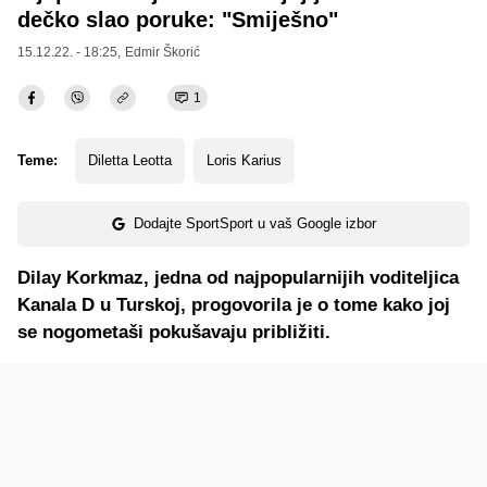
dečko slao poruke: "Smiješno"
15.12.22. - 18:25,
Edmir Škorić
1
Teme:
Diletta Leotta
Loris Karius
Dodajte SportSport u vaš Google izbor
Dilay Korkmaz, jedna od najpopularnijih voditeljica
Kanala D u Turskoj, progovorila je o tome kako joj
se nogometaši pokušavaju približiti.