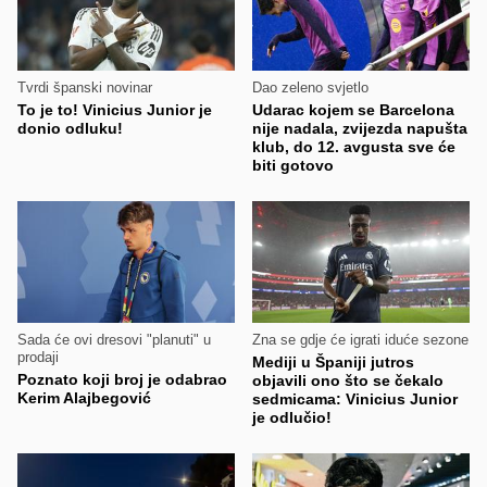
Tvrdi španski novinar
Dao zeleno svjetlo
To je to! Vinicius Junior je
Udarac kojem se Barcelona
donio odluku!
nije nadala, zvijezda napušta
klub, do 12. avgusta sve će
biti gotovo
Sada će ovi dresovi "planuti" u
Zna se gdje će igrati iduće sezone
prodaji
Mediji u Španiji jutros
Poznato koji broj je odabrao
objavili ono što se čekalo
Kerim Alajbegović
sedmicama: Vinicius Junior
je odlučio!