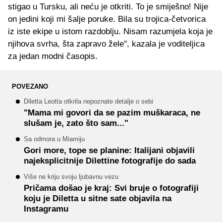
stigao u Tursku, ali neću je otkriti. To je smiješno! Nije
on jedini koji mi šalje poruke. Bila su trojica-četvorica
iz iste ekipe u istom razdoblju. Nisam razumjela koja je
njihova svrha, šta zapravo žele", kazala je voditeljica
za jedan modni časopis.
POVEZANO
Diletta Leotta otkrila nepoznate detalje o sebi
"Mama mi govori da se pazim muškaraca, ne
slušam je, zato što sam..."
Sa odmora u Miamiju
Gori more, tope se planine: Italijani objavili
najeksplicitnije Dilettine fotografije do sada
Više ne kriju svoju ljubavnu vezu
Pričama došao je kraj: Svi bruje o fotografiji
koju je Diletta u sitne sate objavila na
Instagramu