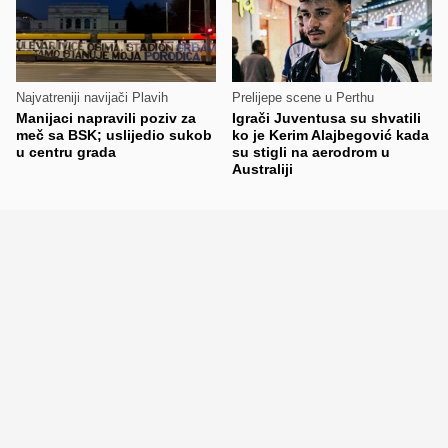
Najvatreniji navijači Plavih
Prelijepe scene u Perthu
Manijaci napravili poziv za
Igrači Juventusa su shvatili
meč sa BSK; uslijedio sukob
ko je Kerim Alajbegović kada
u centru grada
su stigli na aerodrom u
Australiji