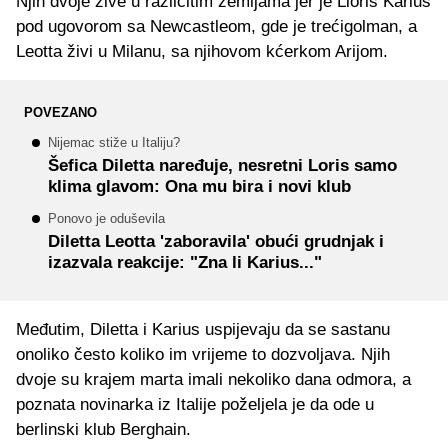
Njih dvoje žive u različitim zemljama jer je Lloris Karius
pod ugovorom sa Newcastleom, gde je trećigolman, a
Leotta živi u Milanu, sa njihovom kćerkom Arijom.
POVEZANO
Nijemac stiže u Italiju?
Šefica Diletta naređuje, nesretni Loris samo
klima glavom: Ona mu bira i novi klub
Ponovo je oduševila
Diletta Leotta 'zaboravila' obući grudnjak i
izazvala reakcije: "Zna li Karius..."
Međutim, Diletta i Karius uspijevaju da se sastanu
onoliko često koliko im vrijeme to dozvoljava. Njih
dvoje su krajem marta imali nekoliko dana odmora, a
poznata novinarka iz Italije poželjela je da ode u
berlinski klub Berghain.