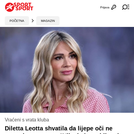
Prijava
Otvori profi
Ot
POČETNA
MAGAZIN
Vraćeni s vrata kluba
Diletta Leotta shvatila da lijepe oči ne