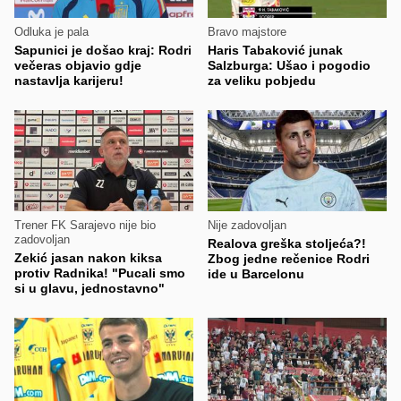
Odluka je pala
Bravo majstore
Sapunici je došao kraj: Rodri
Haris Tabaković junak
večeras objavio gdje
Salzburga: Ušao i pogodio
nastavlja karijeru!
za veliku pobjedu
Trener FK Sarajevo nije bio
Nije zadovoljan
zadovoljan
Realova greška stoljeća?!
Zekić jasan nakon kiksa
Zbog jedne rečenice Rodri
protiv Radnika! "Pucali smo
ide u Barcelonu
si u glavu, jednostavno"