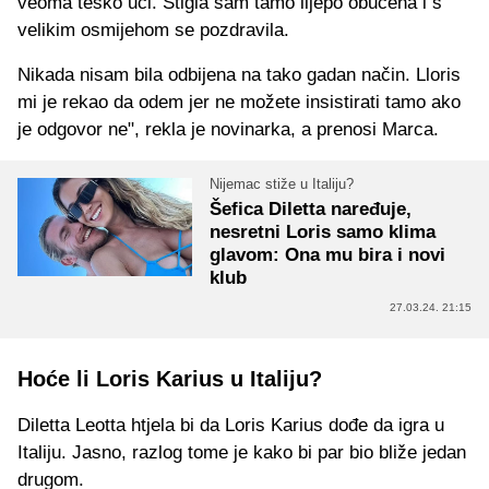
veoma teško ući. Stigla sam tamo lijepo obučena i s
velikim osmijehom se pozdravila.
Nikada nisam bila odbijena na tako gadan način. Lloris
mi je rekao da odem jer ne možete insistirati tamo ako
je odgovor ne", rekla je novinarka, a prenosi Marca.
Nijemac stiže u Italiju?
Šefica Diletta naređuje,
nesretni Loris samo klima
glavom: Ona mu bira i novi
klub
27.03.24. 21:15
Hoće li Loris Karius u Italiju?
Diletta Leotta htjela bi da Loris Karius dođe da igra u
Italiju. Jasno, razlog tome je kako bi par bio bliže jedan
drugom.