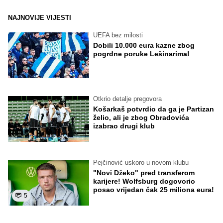
NAJNOVIJE VIJESTI
UEFA bez milosti
Dobili 10.000 eura kazne zbog
pogrdne poruke Lešinarima!
Otkrio detalje pregovora
Košarkaš potvrdio da ga je Partizan
želio, ali je zbog Obradovića
izabrao drugi klub
Pejčinović uskoro u novom klubu
"Novi Džeko" pred transferom
karijere! Wolfsburg dogovorio
posao vrijedan čak 25 miliona eura!
5