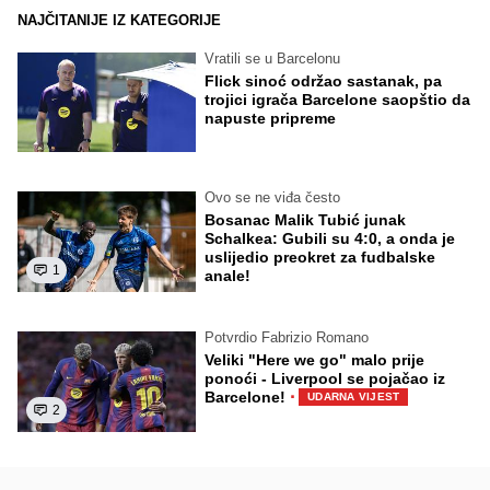
NAJČITANIJE IZ KATEGORIJE
Vratili se u Barcelonu
Flick sinoć održao sastanak, pa
trojici igrača Barcelone saopštio da
napuste pripreme
Ovo se ne viđa često
Bosanac Malik Tubić junak
Schalkea: Gubili su 4:0, a onda je
uslijedio preokret za fudbalske
1
anale!
Potvrdio Fabrizio Romano
Veliki "Here we go" malo prije
ponoći - Liverpool se pojačao iz
·
Barcelone!
UDARNA VIJEST
2