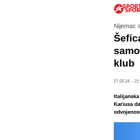
Nijemac st
Šefic
samo 
klub
27.03.24. - 21
Italijansk
Kariusa da
odvojenost