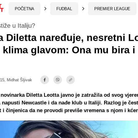
POČETNA
FUDBAL
PREMIER LEAGUE
iže u Italiju?
a Diletta naređuje, nesretni L
klima glavom: Ona mu bira i
:15,
Midhat Šljivak
a novinarka Diletta Leotta javno je zatražila od svog vjere
 napusti Newcastle i da nađe klub u Italiji. Razlog je čes
 i činjenica da ne provodi previše vremena s njom i kće