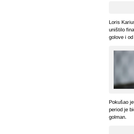
Loris Kariu
uništilo fi
golove i od
Pokušao je 
period je b
golman.