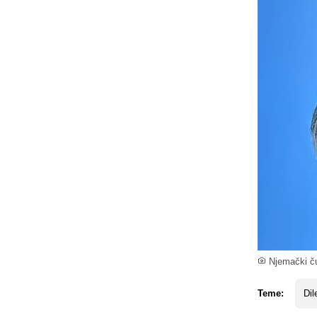
Njemački ču
Teme:
Dil