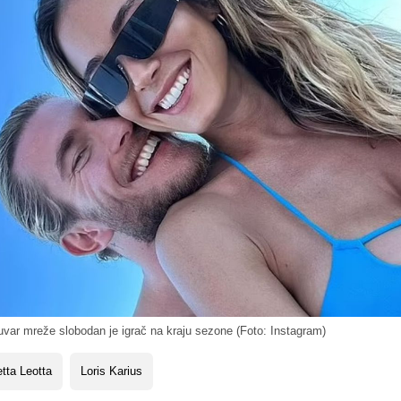
var mreže slobodan je igrač na kraju sezone (Foto: Instagram)
etta Leotta
Loris Karius