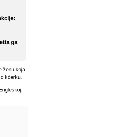
akcije:
etta ga
e ženu koja
io kćerku.
 Engleskoj.