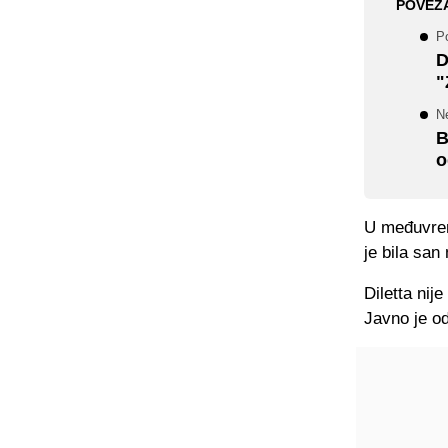
POVEZ
P
D
"
Ne
B
o
U međuvrem
je bila san
Diletta nij
Javno je od