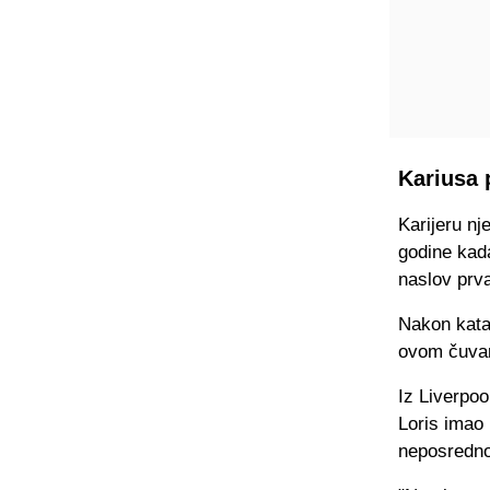
Kariusa 
Karijeru nj
godine kad
naslov prv
Nakon katas
ovom čuvaru
Iz Liverpoo
Loris imao
neposredno