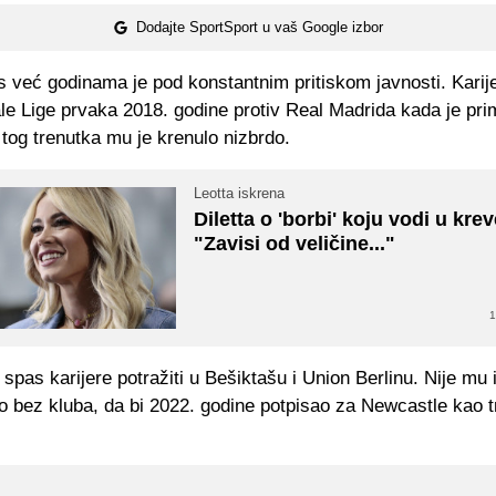
Dodajte SportSport u vaš Google izbor
s već godinama je pod konstantnim pritiskom javnosti. Karij
nale Lige prvaka 2018. godine protiv Real Madrida kada je pri
 tog trenutka mu je krenulo nizbrdo.
Leotta iskrena
Diletta o 'borbi' koju vodi u krev
"Zavisi od veličine..."
1
spas karijere potražiti u Bešiktašu i Union Berlinu. Nije mu 
io bez kluba, da bi 2022. godine potpisao za Newcastle kao t