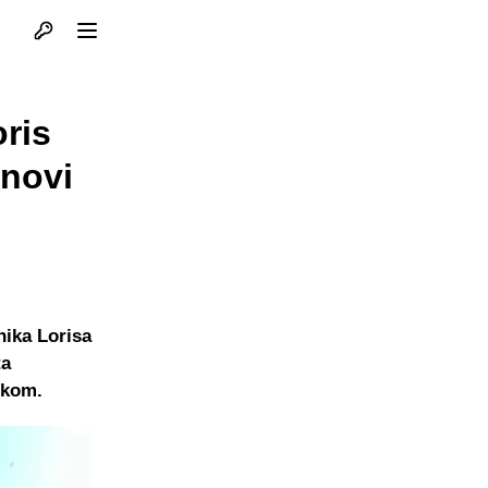
Otvori profil
Otvori meni
oris
 novi
nika Lorisa
ta
rkom.