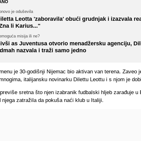
ANO
onovo je oduševila
iletta Leotta 'zaboravila' obući grudnjak i izazvala re
Zna li Karius..."
moguća misija ili ne?
ivši as Juventusa otvorio menadžersku agenciju, Dil
dmah nazvala i traži samo jedno
enu je 30-godišnji Nijemac bio aktivan van terena. Zaveo j
 mnogima, italijansku novinarku Dilettu Leottu i s njom je dob
e previše sretna što njen izabranik fudbalski hljeb zarađuje u
 njega zatražila da pokuša naći klub u Italiji.