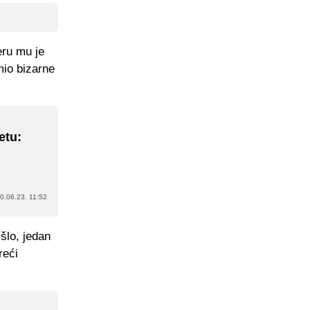
eru mu je
mio bizarne
etu:
0.06.23. 11:52
išlo, jedan
reći