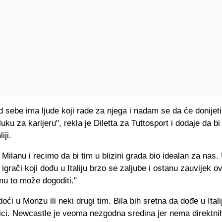
d sebe ima ljude koji rade za njega i nadam se da će donijeti
ku za karijeru", rekla je Diletta za Tuttosport i dodaje da b
iji.
 Milanu i recimo da bi tim u blizini grada bio idealan za nas
igrači koji dođu u Italiju brzo se zaljube i ostanu zauvijek o
mu to može dogoditi."
doći u Monzu ili neki drugi tim. Bila bih sretna da dođe u Itali
ici. Newcastle je veoma nezgodna sredina jer nema direktni