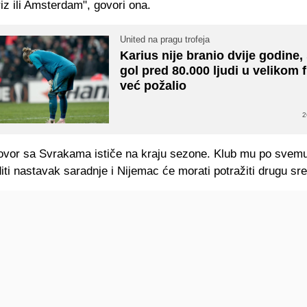
iz ili Amsterdam", govori ona.
United na pragu trofeja
Karius nije branio dvije godine,
gol pred 80.000 ljudi u velikom f
već požalio
2
ovor sa Svrakama ističe na kraju sezone. Klub mu po svem
ti nastavak saradnje i Nijemac će morati potražiti drugu sre