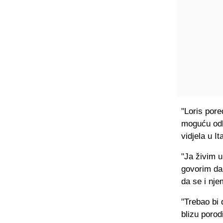
"Loris pore
moguću odlu
vidjela u Ital
"Ja živim u
govorim da 
da se i nje
"Trebao bi 
blizu porod