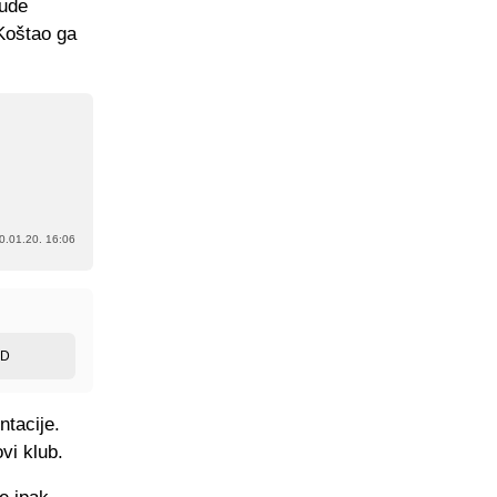
bude
Koštao ga
0.01.20. 16:06
ED
tacije.
vi klub.