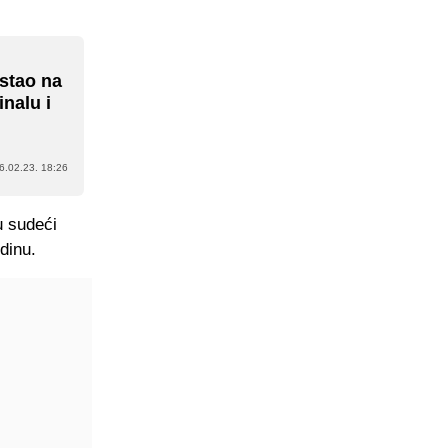
 stao na
inalu i
6.02.23. 18:26
u sudeći
dinu.