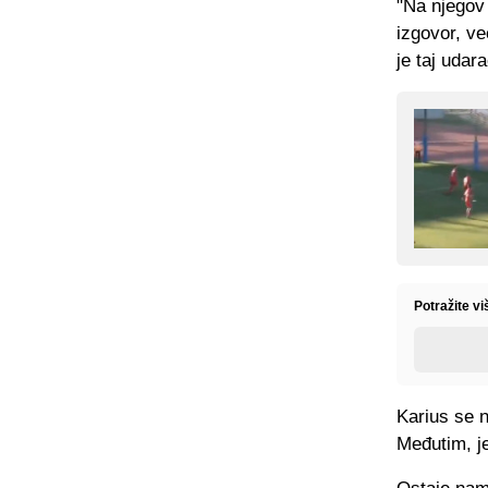
"Na njegov
izgovor, v
je taj udar
Potražite v
Karius se 
Međutim, je