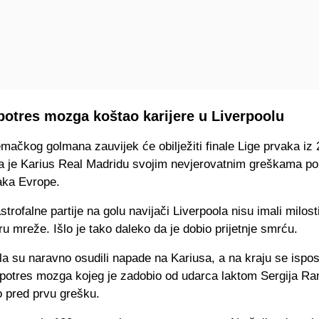
potres mozga koštao karijere u Liverpoolu
emačkog golmana zauvijek će obilježiti finale Lige prvaka iz
a je Karius Real Madridu svojim nevjerovatnim greškama po
aka Evrope.
trofalne partije na golu navijači Liverpoola nisu imali milos
 mreže. Išlo je tako daleko da je dobio prijetnje smrću.
la su naravno osudili napade na Kariusa, a na kraju se ispos
 potres mozga kojeg je zadobio od udarca laktom Sergija R
 pred prvu grešku.