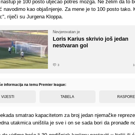
 nastup je 100 posto utjecao potres mozga. Ne želim da to 
eć navodimo kao objašnjenje. Za mene je to 100 posto tako. 
ac", riječi su Jurgena Kloppa.
Nevjerovatan je
Loris Karius skrivio još jedan
nestvaran gol
3
1
iše informacija na temu Premier league:
VIJESTI
TABELA
RASPOR
nekada smatrao kapacitetom za broj jedan njemačke reprezen
dna utakmica uništila je sve i on se sada bori da pronađe no