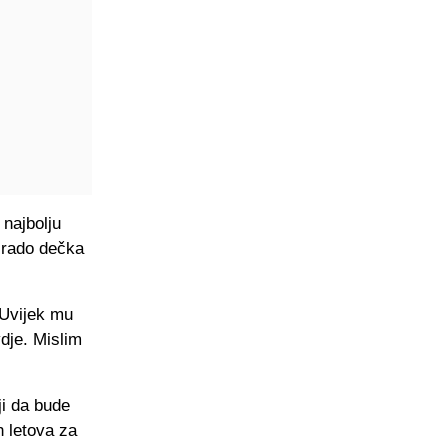
 najbolju
i rado dečka
. Uvijek mu
vdje. Mislim
ji da bude
h letova za