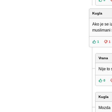
0
Kugla
Ako je se i
muslimani s
1
1
Vrana
Nije to
0
Kugla
Mozda