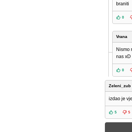
braniti
0
Vrana
Nismo m
nas xD
0
Zeleni_zub
izdao je vj
5
5