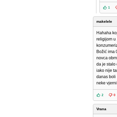
1
makelele
Hahaha koji
religijom u
konzumeriz
Božić ima 0
novca obrne
da je stalo
iako nije t
danas boli 
neke vjerni
2
0
Vrana