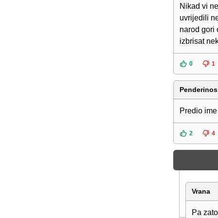
Nikad vi ne
uvrijedili n
narod gori 
izbrisat ne
0
1
Penderinos
Predio ime
2
4
Vrana
Pa zato