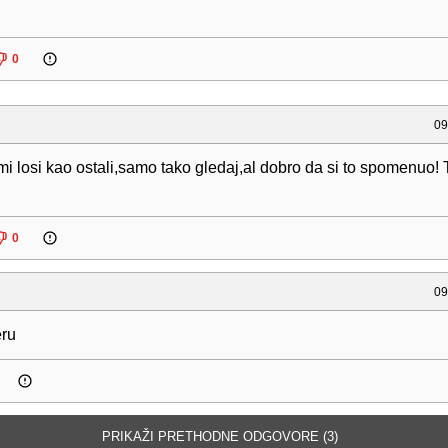
0
09
i losi kao ostali,samo tako gledaj,al dobro da si to spomenuo! 
0
09
eru
PRIKAŽI PRETHODNE ODGOVORE (3)