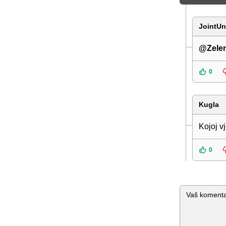
JointUn
@Zelen
0
Kugla
Kojoj v
0
Komentar