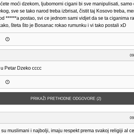
ćete moći dzekom, ljubomorni cigani bi sve manipulisati, samo 
ekog, sve se tako narod treba izbrisat, čistit taj Kosovo treba, men
od ******a postao, svi ce jednom sami vidjet da se ta ciganima r
kako, šteta što je Bosanac rokao rumunku i vi tako postali xD
09
 u Petar Dzeko cccc
PRIKAŽI PRETHODNE ODGOVORE (2)
09
 su muslimani i najbolji, imaju respekt prema svakoj religiji al c