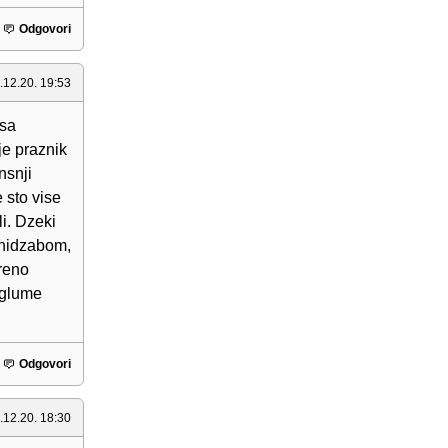
Odgovori
.12.20. 19:53
 sa
je praznik
nsnji
 sto vise
li. Dzeki
a hidzabom,
kreno
 glume
Odgovori
.12.20. 18:30