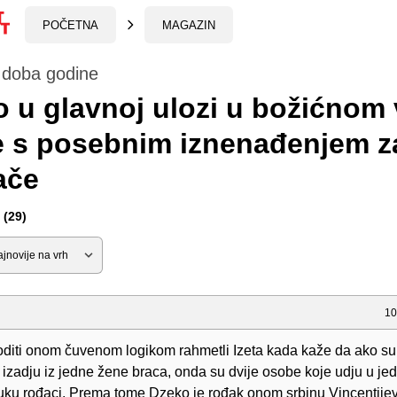
POČETNA
MAGAZIN
 doba godine
 u glavnoj ulozi u božićnom
 s posebnim iznenađenjem z
ače
(29)
10
oditi onom čuvenom logikom rahmetli Izeta kada kaže da ako su
 izadju iz jedne žene braca, onda su dvije osobe koje udju u je
uku rođaci. Prema tome Dzeko je rođak onom srbinu Vincentijev