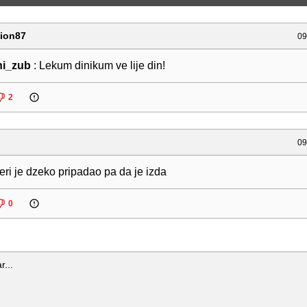
ion87
09
i_zub
: Lekum dinikum ve lije din!
2
09
jeri je dzeko pripadao pa da je izda
0