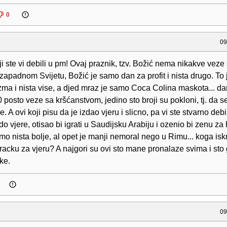
0
09
 ste vi debili u pm! Ovaj praznik, tzv. Božić nema nikakve veze
 zapadnom Svijetu, Božić je samo dan za profit i nista drugo. To 
ma i nista vise, a djed mraz je samo Coca Colina maskota... da
 posto veze sa kršćanstvom, jedino sto broji su pokloni, tj. da se
. A ovi koji pisu da je izdao vjeru i slicno, pa vi ste stvarno debi
 do vjere, otisao bi igrati u Saudijsku Arabiju i ozenio bi zenu z
amo nista bolje, al opet je manji nemoral nego u Rimu... koga is
racku za vjeru? A najgori su ovi sto mane pronalaze svima i sto
ke.
09