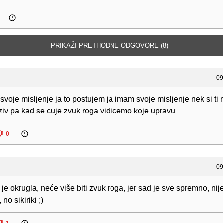
PRIKAŽI PRETHODNE ODGOVORE (8)
09
 svoje misljenje ja to postujem ja imam svoje misljenje nek si ti
 ziv pa kad se cuje zvuk roga vidicemo koje upravu
0
09
 je okrugla, neće više biti zvuk roga, jer sad je sve spremno, nij
no sikiriki ;)