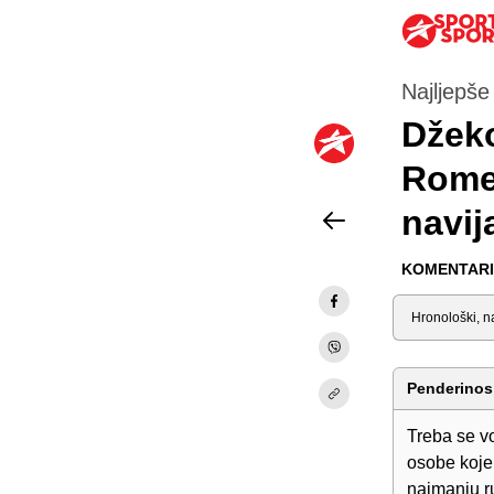
Najljepše
Džeko
Rome
navij
KOMENTARI 
Sortiraj
Penderinos
Treba se v
osobe koje
najmanju r