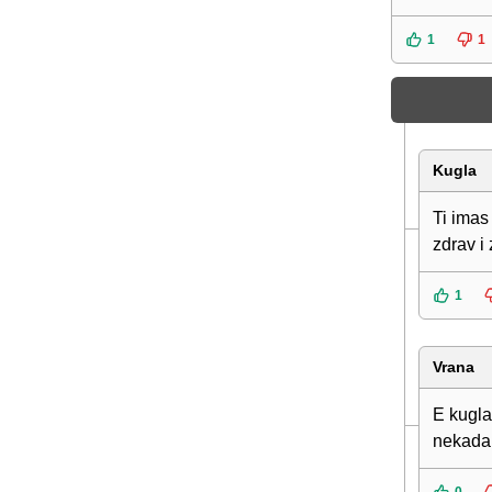
1
1
Kugla
Ti imas
zdrav i
1
Vrana
E kugla
nekada, 