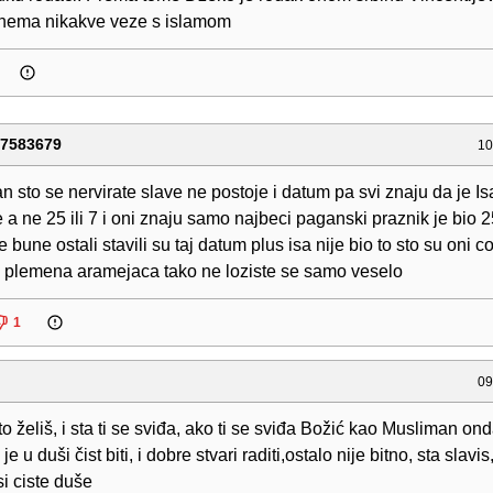
nema nikakve veze s islamom
07583679
10
n sto se nervirate slave ne postoje i datum pa svi znaju da je I
e a ne 25 ili 7 i oni znaju samo najbeci paganski praznik je bio 
 bune ostali stavili su taj datum plus isa nije bio to sto su oni c
z plemena aramejaca tako ne loziste se samo veselo
1
09
o želiš, i sta ti se sviđa, ako ti se sviđa Božić kao Musliman ond
 je u duši čist biti, i dobre stvari raditi,ostalo nije bitno, sta slavis
si ciste duše