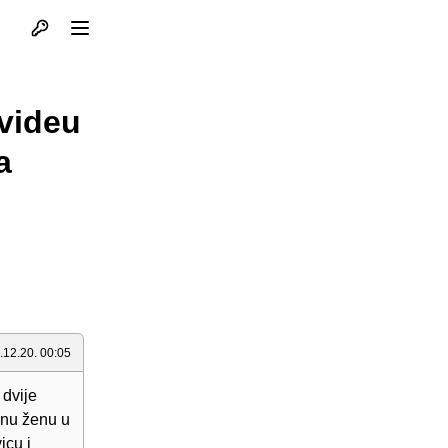
Otvori profil
Otvori meni
 videu
a
.12.20. 00:05
 dvije
dnu ženu u
icu i