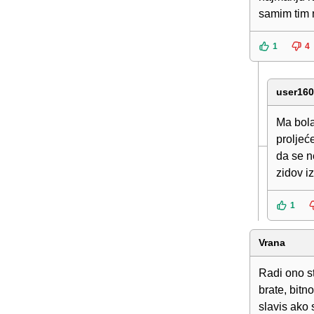
samim tim 
1
4
user16
Ma bola
proljeć
da se ne
zidov i
1
Vrana
Radi ono st
brate, bitno
slavis ako 