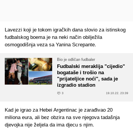
Lavezzi koji je tokom igračkih dana slovio za istinskog
fudbalskog boema je na neki način obilježila
osmogodišnja veza sa Yanina Screpante.
Bio je odličan fudbaler
Fudbalski meraklija "cijedio"
bogataše i trošio na
"prijateljice noći", sada je
izgradio stadion
3
19.10.22. 23:39
Kad je igrao za Hebei Argentinac je zarađivao 20
miliona eura, ali bez obzira na sve njegova tadašnja
djevojka nije željela da ima djecu s njim.