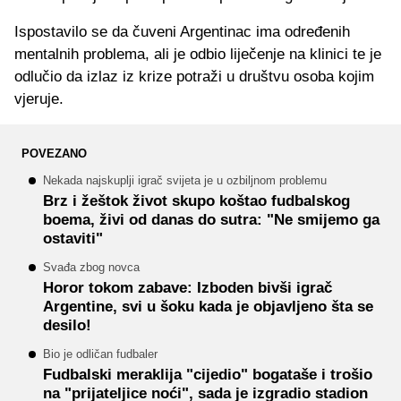
Ispostavilo se da čuveni Argentinac ima određenih
mentalnih problema, ali je odbio liječenje na klinici te je
odlučio da izlaz iz krize potraži u društvu osoba kojim
vjeruje.
POVEZANO
Nekada najskuplji igrač svijeta je u ozbiljnom problemu
Brz i žeštok život skupo koštao fudbalskog
boema, živi od danas do sutra: "Ne smijemo ga
ostaviti"
Svađa zbog novca
Horor tokom zabave: Izboden bivši igrač
Argentine, svi u šoku kada je objavljeno šta se
desilo!
Bio je odličan fudbaler
Fudbalski meraklija "cijedio" bogataše i trošio
na "prijateljice noći", sada je izgradio stadion