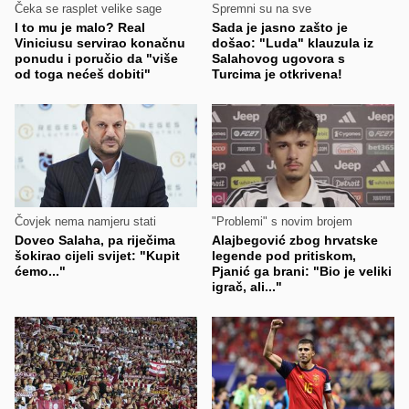
Čeka se rasplet velike sage
Spremni su na sve
I to mu je malo? Real
Sada je jasno zašto je
Viniciusu servirao konačnu
došao: "Luda" klauzula iz
ponudu i poručio da "više
Salahovog ugovora s
od toga nećeš dobiti"
Turcima je otkrivena!
Čovjek nema namjeru stati
"Problemi" s novim brojem
Doveo Salaha, pa riječima
Alajbegović zbog hrvatske
šokirao cijeli svijet: "Kupit
legende pod pritiskom,
ćemo..."
Pjanić ga brani: "Bio je veliki
igrač, ali..."