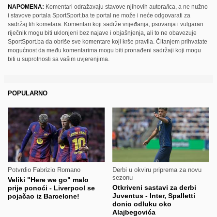
NAPOMENA:
Komentari odražavaju stavove njihovih autora/ica, a ne nužno
i stavove portala SportSport.ba te portal ne može i neće odgovarati za
sadržaj tih kometara. Komentari koji sadrže vrijeđanja, psovanja i vulgaran
riječnik mogu biti uklonjeni bez najave i objašnjenja, ali to ne obavezuje
SportSport.ba da obriše sve komentare koji krše pravila. Čitanjem prihvatate
mogućnost da među komentarima mogu biti pronađeni sadržaji koji mogu
biti u suprotnosti sa vašim uvjerenjima.
POPULARNO
Potvrdio Fabrizio Romano
Derbi u okviru priprema za novu
sezonu
Veliki "Here we go" malo
Otkriveni sastavi za derbi
prije ponoći - Liverpool se
Juventus - Inter, Spalletti
pojačao iz Barcelone!
donio odluku oko
Alajbegovića