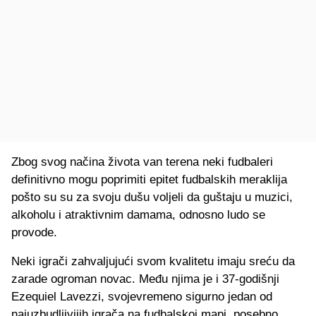
Zbog svog načina života van terena neki fudbaleri
definitivno mogu poprimiti epitet fudbalskih meraklija
pošto su su za svoju dušu voljeli da guštaju u muzici,
alkoholu i atraktivnim damama, odnosno ludo se
provode.
Neki igrači zahvaljujući svom kvalitetu imaju sreću da
zarade ogroman novac. Među njima je i 37-godišnji
Ezequiel Lavezzi, svojevremeno sigurno jedan od
najuzbudljivijih igrača na fudbalskoj mapi, posebno