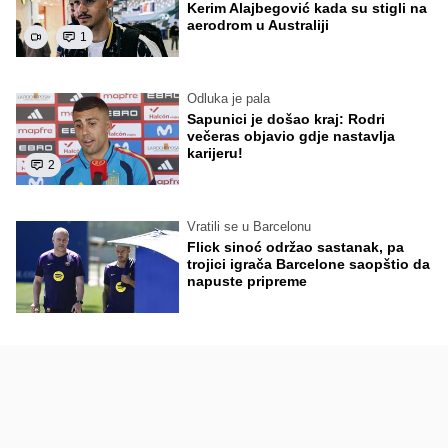
Kerim Alajbegović kada su stigli na
aerodrom u Australiji
1
Odluka je pala
Sapunici je došao kraj: Rodri
večeras objavio gdje nastavlja
karijeru!
2
Vratili se u Barcelonu
Flick sinoć održao sastanak, pa
trojici igrača Barcelone saopštio da
napuste pripreme