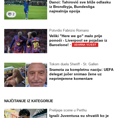
Danci: Tahirović sve bliže odlasku
iz Brondbyja, Bundesliga
najrealnija opcija
2
Potvrdio Fabrizio Romano
Veliki "Here we go" malo prije
ponoći - Liverpool se pojačao iz
·
Barcelone!
UDARNA VIJEST
Tokom duela Sheriff - St. Gallen
Sramota za kompletnu naciju: UEFA
delegat jučer snimao žene uz
neprimjerene komentare
NAJČITANIJE IZ KATEGORIJE
Prelijepe scene u Perthu
Igrači Juventusa su shvatili ko je