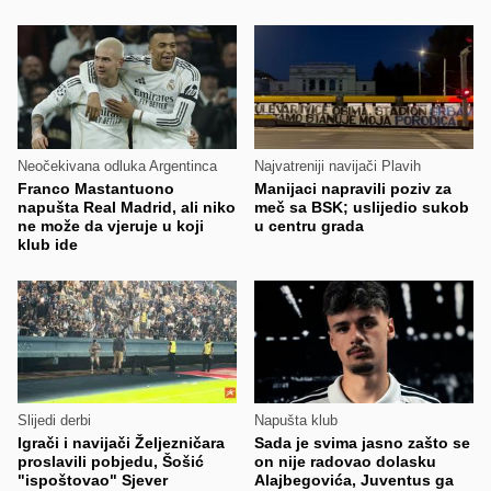
Neočekivana odluka Argentinca
Najvatreniji navijači Plavih
Franco Mastantuono
Manijaci napravili poziv za
napušta Real Madrid, ali niko
meč sa BSK; uslijedio sukob
ne može da vjeruje u koji
u centru grada
klub ide
Slijedi derbi
Napušta klub
Igrači i navijači Željezničara
Sada je svima jasno zašto se
proslavili pobjedu, Šošić
on nije radovao dolasku
"ispoštovao" Sjever
Alajbegovića, Juventus ga