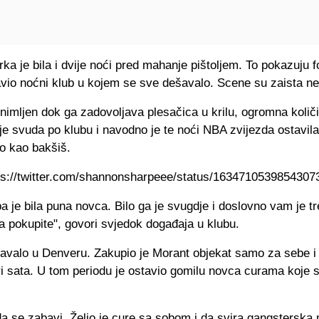
ka je bila i dvije noći pred mahanje pištoljem. To pokazuju fo
avio noćni klub u kojem se sve dešavalo. Scene su zaista ne
nimljen dok ga zadovoljava plesačica u krilu, ogromna količ
e svuda po klubu i navodno je te noći NBA zvijezda ostavil
o kao bakšiš.
tps://twitter.com/shannonsharpeee/status/163471053985430732
a je bila puna novca. Bilo ga je svugdje i doslovno vam je t
a pokupite", govori svjedok događaja u klubu.
avalo u Denveru. Zakupio je Morant objekat samo za sebe i 
i sata. U tom periodu je ostavio gomilu novca curama koje s
a se zabavi. Želio je cure sa sobom i da svira gangsterska