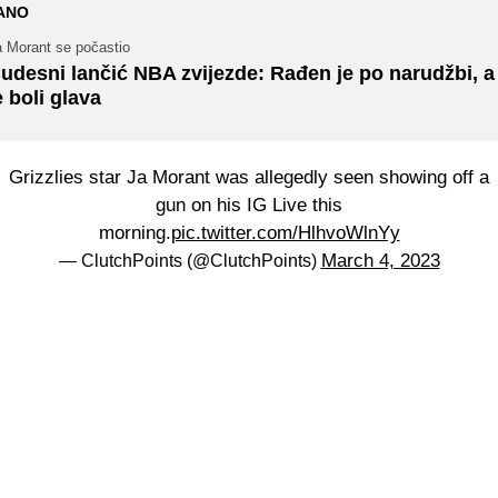
ANO
a Morant se počastio
udesni lančić NBA zvijezde: Rađen je po narudžbi, a
e boli glava
Grizzlies star Ja Morant was allegedly seen showing off a
gun on his IG Live this
morning.
pic.twitter.com/HlhvoWlnYy
March 4, 2023
— ClutchPoints (@ClutchPoints)