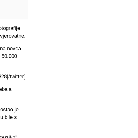
tografije
vjerovatne.
ina novca
a 50.000
8[/twitter]
rebala
ostao je
u bile s
 muzika",