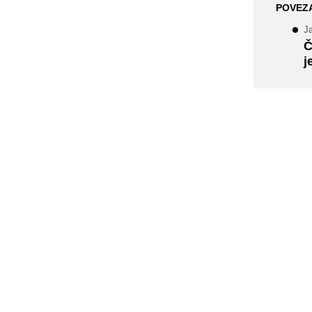
POVEZ
J
Č
j