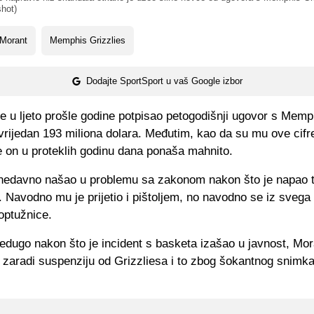
hot)
 Morant
Memphis Grizzlies
Dodajte SportSport u vaš Google izbor
e u ljeto prošle godine potpisao petogodišnji ugovor s Memp
vrijedan 193 miliona dolara. Međutim, kao da su mu ove cifre
e on u proteklih godinu dana ponaša mahnito.
nedavno našao u problemu sa zakonom nakon što je napao t
 Navodno mu je prijetio i pištoljem, no navodno se iz svega
optužnice.
edugo nakon što je incident s basketa izašao u javnost, Mor
 zaradi suspenziju od Grizzliesa i to zbog šokantnog snimk