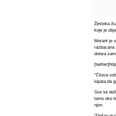
Žestoka žur
koje je obj
Morant je s
razbacana j
dolara sam
[twitter]ht
"Čitava sob
lopata da g
Sve se deš
tamo oko tr
njim.
"Došao je d