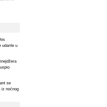
his
 udarile u
inejdžera
 uspio
ant se
a iz noćnog