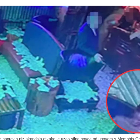
e napravio niz skandala otkako je uzeo silne novce od ugovora s Memphis Gr