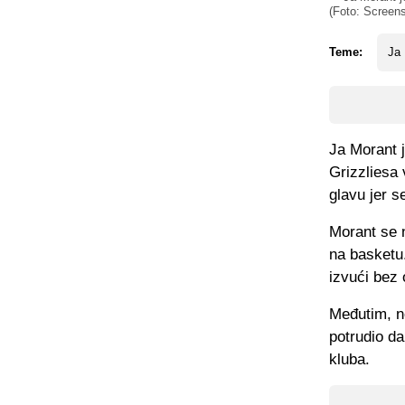
(Foto: Screens
Teme:
Ja
Ja Morant j
Grizzliesa 
glavu jer s
Morant se 
na basketu.
izvući bez 
Međutim, n
potrudio da
kluba.