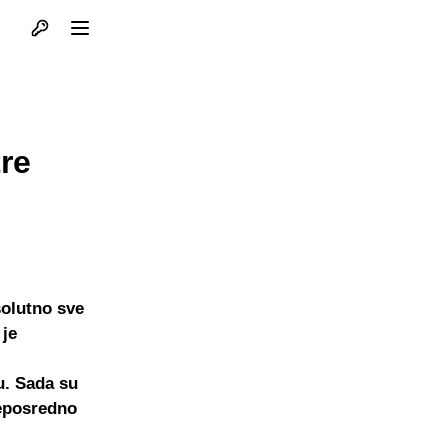
Otvori profil
Otvori meni
re
solutno sve
 je
u. Sada su
neposredno