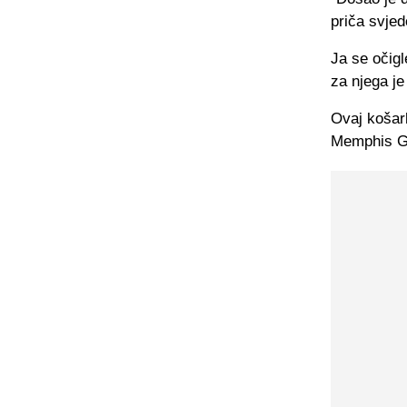
priča svje
Ja se očigl
za njega je
Ovaj košark
Memphis Gr