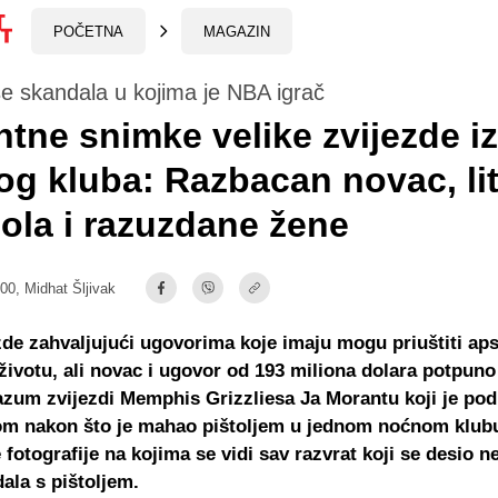
POČETNA
MAGAZIN
še skandala u kojima je NBA igrač
tne snimke velike zvijezde iz
g kluba: Razbacan novac, lit
ola i razuzdane žene
:00,
Midhat Šljivak
de zahvaljujući ugovorima koje imaju mogu priuštiti ap
 životu, ali novac i ugovor od 193 miliona dolara potpuno
zum zvijezdi Memphis Grizzliesa Ja Morantu koji je pod
om nakon što je mahao pištoljem u jednom noćnom klub
e fotografije na kojima se vidi sav razvrat koji se desio 
dala s pištoljem.