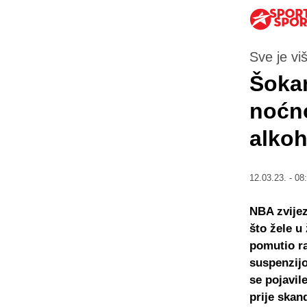
Sve je vi
Šokan
noćno
alkoh
12.03.23. - 08
NBA zvijez
što žele u
pomutio ra
suspenzij
se pojavil
prije skan