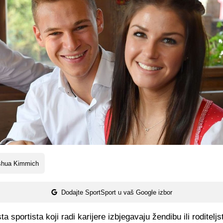
shua Kimmich
Dodajte SportSport u vaš Google izbor
ta sportista koji radi karijere izbjegavaju žendibu ili roditeljs