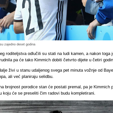
 su zajedno deset godina
ćeg roditeljstva odlučili su stati na ludi kamen, a nakon toga 
udnila pa će tako Kimmich dobiti četvrto dijete u četiri godi
dalje živi u stanu udaljenog svega pet minuta vožnje od Bay
pa, ali već planiraju selidbu.
na brojnost porodice stan će postati premal, pa je Kimmich 
u u koju će se preseliti čim radovi budu kompletirani.