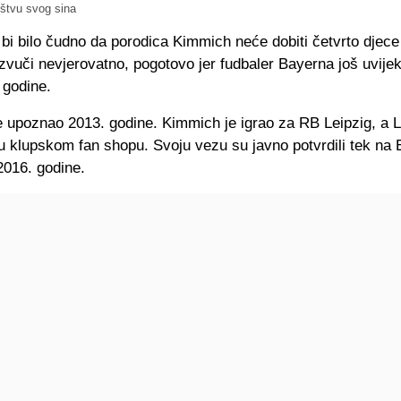
štvu svog sina
 bi bilo čudno da porodica Kimmich neće dobiti četvrto djece
zvuči nevjerovatno, pogotovo jer fudbaler Bayerna još uvijek
 godine.
 upoznao 2013. godine. Kimmich je igrao za RB Leipzig, a Li
u klupskom fan shopu. Svoju vezu su javno potvrdili tek n
2016. godine.