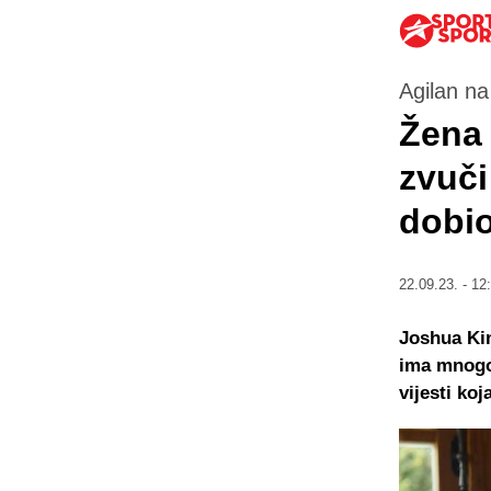
Agilan na
Žena 
zvuči
dobio
22.09.23. - 12
Joshua Kim
ima mnogo 
vijesti ko