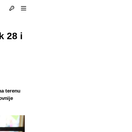
Otvori profil
Otvori meni
 28 i
na terenu
ovnije