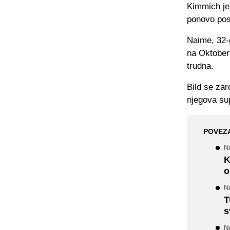
Kimmich je 
ponovo post
Naime, 32-
na Oktoberf
trudna.
Bild se zar
njegova sup
POVEZ
N
K
o
N
T
s
N