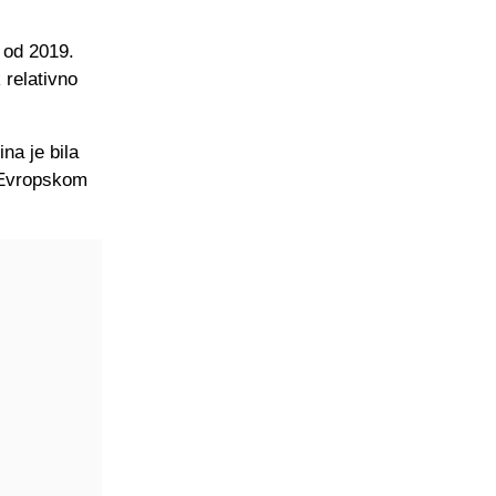
 od 2019.
 relativno
na je bila
a Evropskom