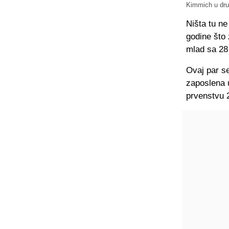
Kimmich u dru
Ništa tu ne
godine što 
mlad sa 28
Ovaj par se
zaposlena 
prvenstvu 