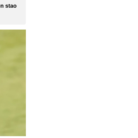
n stao