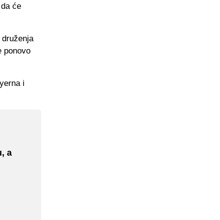
 da će
 druženja
je ponovo
yerna i
, a