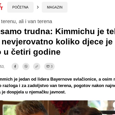
POČETNA
MAGAZIN
 terenu, ali i van terena
samo trudna: Kimmichu je tek
 nevjerovatno koliko djece je
 u četiri godine
:53,
3
mich je jedan od lidera Bayernove svlačionice, a osim 
razloga i za zadoljstvo van terena, pogotov nakon najn
ja je dospjela u njemačku javnost.