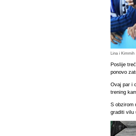
Lina i Kimmih
Poslije tre
ponovo zatr
Ovaj par i 
trening kam
S obzirom 
graditi vil