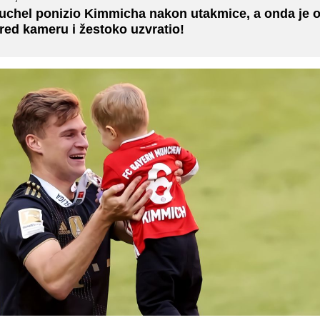
uchel ponizio Kimmicha nakon utakmice, a onda je o
red kameru i žestoko uzvratio!