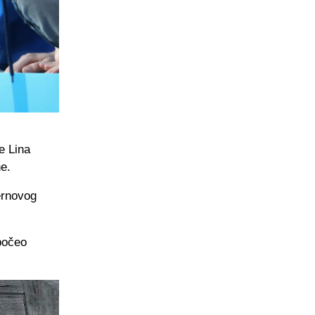
je Lina
ne.
ernovog
počeo