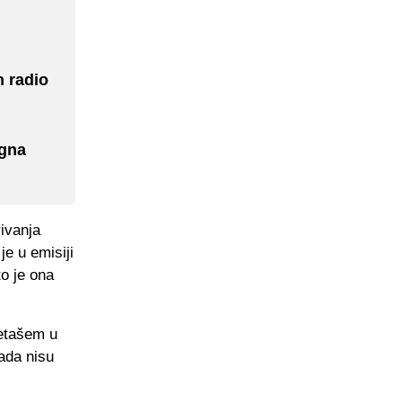
n radio
agna
rivanja
e u emisiji
to je ona
metašem u
ada nisu