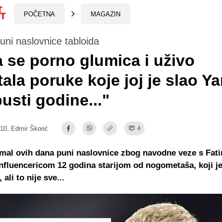
POČETNA
MAGAZIN
ni naslovnice tabloida
a se porno glumica i uživo
tala poruke koje joj je slao Y
usti godine..."
:10,
Edmir Škorić
4
mal ovih dana puni naslovnice zbog navodne veze s Fa
nfluencericom 12 godina starijom od nogometaša, koji je
 ali to nije sve...