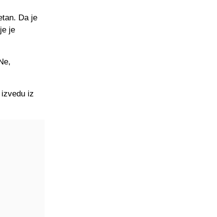
etan. Da je
je je
"Ne,
izvedu iz