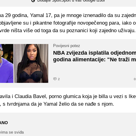
Dodajte SportSport u vaš Google izbor
a 29 godina, Yamal 17, pa je mnoge iznenadilo da su zajed
bjavljene su i pikantne fotografije novopečenog para, iako 
vrde ništa više od toga da su poznanici koji zajedno uživaju.
Povijesni potez
NBA zvijezda isplatila odjedno
godina alimentacije: "Ne traži m
2
0
avila i Claudia Bavel, porno glumica koja je billa u vezi s Ik
, s tvrdnjama da je Yamal želio da se nađe s njom.
ANO
vima se sviđa