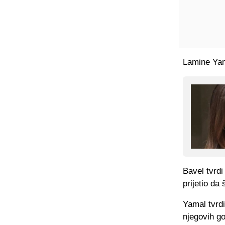
Lamine Yam
Bavel tvrdi
prijetio da 
Yamal tvrdi
njegovih go