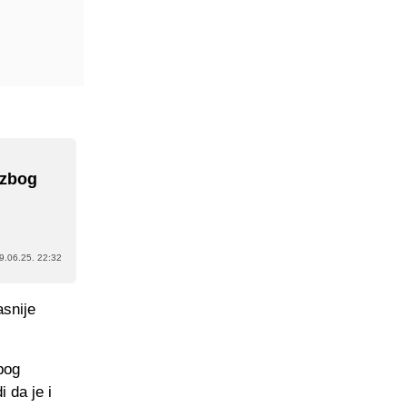
 zbog
9.06.25. 22:32
asnije
bog
 da je i