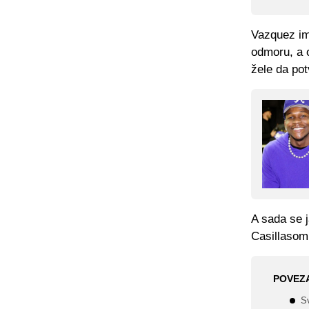
Vazquez im
odmoru, a o
žele da pot
A sada se j
Casillasom
POVEZ
S