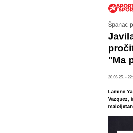
Španac pu
Javil
proči
"Ma p
20.06.25. - 22
Lamine Ya
Vazquez, i
maloljetan,