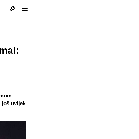
Otvori profil
Otvori meni
amal:
timom
 još uvijek