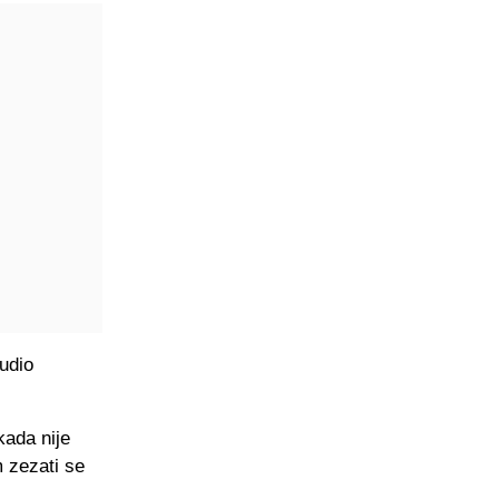
audio
kada nije
 zezati se