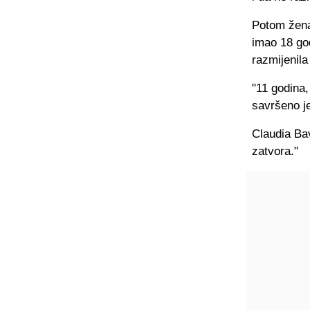
Potom žena 
imao 18 god
razmijenil
"11 godina,
savršeno je
Claudia Ba
zatvora."