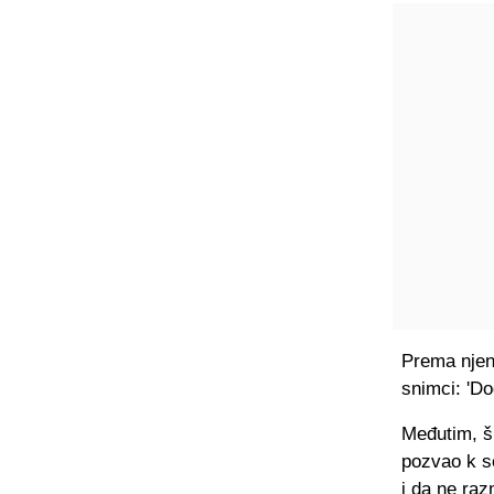
Prema njeni
snimci: 'Do
Međutim, šp
pozvao k se
i da ne ra