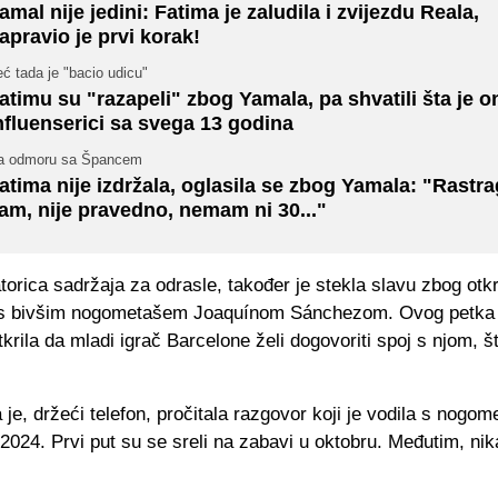
amal nije jedini: Fatima je zaludila i zvijezdu Reala,
apravio je prvi korak!
ć tada je "bacio udicu"
atimu su "razapeli" zbog Yamala, pa shvatili šta je o
nfluenserici sa svega 13 godina
a odmoru sa Špancem
atima nije izdržala, oglasila se zbog Yamala: "Rastr
am, nije pravedno, nemam ni 30..."
torica sadržaja za odrasle, također je stekla slavu zbog otk
s bivšim nogometašem Joaquínom Sánchezom. Ovog petka j
tkrila da mladi igrač Barcelone želi dogovoriti spoj s njom, š
e, držeći telefon, pročitala razgovor koji je vodila s nogo
024. Prvi put su se sreli na zabavi u oktobru. Međutim, nik