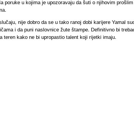
la poruke u kojima je upozoravaju da šuti o njihovim prošlim
ma.
učaju, nije dobro da se u tako ranoj dobi karijere Yamal s
čama i da puni naslovnice žute štampe. Definitivno bi treba
a teren kako ne bi upropastio talent koji rijetki imaju.