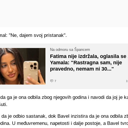
al: "Ne, dajem svoj pristanak".
Na odmoru sa Špancem
Fatima nije izdržala, oglasila se
Yamala: "Rastragna sam, nije
pravedno, nemam ni 30..."
7
1
 da ga je ona odbila zbog njegovih godina i navodi da joj je k
šuti.
 da je odbio sastanak, dok Bavel inzistira da je ona odbila z
dina. U međuvremenu, napetosti i dalje postoje, a Bavel tvrdi