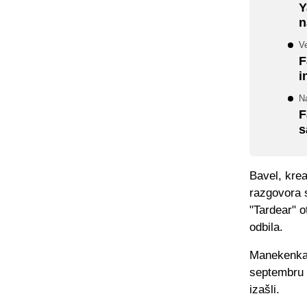
Y
n
Ve
F
i
N
F
s
Bavel, krea
razgovora 
"Tardear" o
odbila.
Manekenka j
septembru 2
izašli.