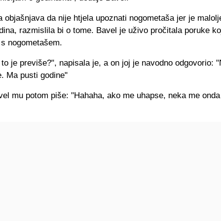
objašnjava da nije htjela upoznati nogometaša jer je malolj
ina, razmislila bi o tome. Bavel je uživo pročitala poruke ko
a s nogometašem.
 to je previše?", napisala je, a on joj je navodno odgovorio: 
. Ma pusti godine"
vel mu potom piše: "Hahaha, ako me uhapse, neka me onda 