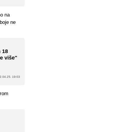
no na
oboje ne
m 18
e više"
2.04.25. 19:03
erom