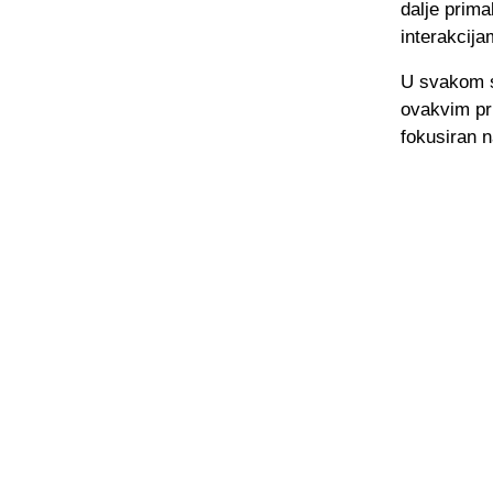
dalje prima
interakcija
U svakom sl
ovakvim pri
fokusiran n