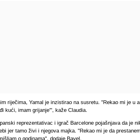
m riječima, Yamal je inzistirao na susretu. "Rekao mi je u 
đi kući, imam grijanje'", kaže Claudia.
anski reprezentativac i igrač Barcelone pojašnjava da je ni
bi jer tamo živi i njegova majka. "Rekao mi je da prestanem
zmišljam o godinama", dodaje Bavel.