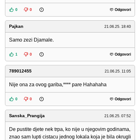
0
0
Odgovori
Pajkan
21.06.25. 18:40
Samo zezi Djamale.
1
0
Odgovori
789012455
21.06.25. 11:05
Nije ona za ovog gariba,**** pare Hahahaha
0
0
Odgovori
Sanska_Prangija
21.06.25. 07:52
De pustite djete nek trpa, ko nije u njegovim godinama,
znao sam lupti cistacu jednog lokala koja je bila okrugli