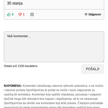
30 starija
0
1
Odgovori
Komentar
Ostalo još
1500
karaktera
POŠALJI
NAPOMENA:
Komentari odražavaju stavove njihovih autora/ica, a ne nužno
i stavove portala SportSport.ba te portal ne može i neće odgovarati za
sadržaj tih kometara. Komentari koji sadrže vrijeđanja, psovanja i vulgaran
riječnik mogu biti uklonjeni bez najave i objašnjenja, ali to ne obavezuje
SportSport.ba da obriše sve komentare koji krše pravila. Čitanjem prihvatate
mogućnost da među komentarima mogu biti pronađeni sadržaji koji mogu