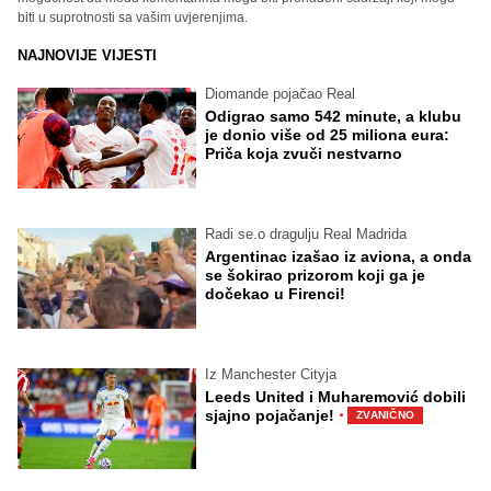
biti u suprotnosti sa vašim uvjerenjima.
NAJNOVIJE VIJESTI
Diomande pojačao Real
Odigrao samo 542 minute, a klubu
je donio više od 25 miliona eura:
Priča koja zvuči nestvarno
Radi se.o dragulju Real Madrida
Argentinac izašao iz aviona, a onda
se šokirao prizorom koji ga je
dočekao u Firenci!
Iz Manchester Cityja
Leeds United i Muharemović dobili
·
sjajno pojačanje!
ZVANIČNO