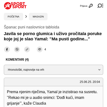
Prijava
Otvori profi
Ot
POČETNA
MAGAZIN
Španac puni naslovnice tabloida
Javila se porno glumica i uživo pročitala poruke
koje joj je slao Yamal: "Ma pusti godine..."
4
KOMENTARI (4)
Sortiraj
25.06.25. 20:04
Prema njenim riječima, Yamal je inzistirao na susretu.
"Rekao mi je u audio snimci: 'Dođi kući, imam
grijanje'", kaže Claudia