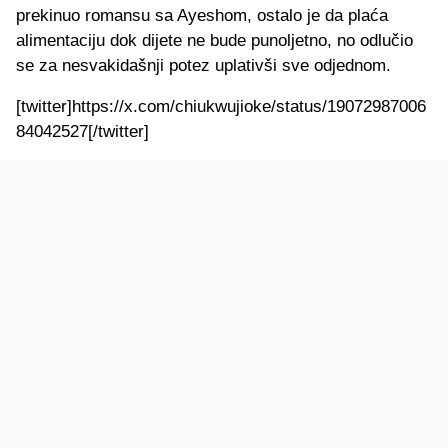
prekinuo romansu sa Ayeshom, ostalo je da plaća
alimentaciju dok dijete ne bude punoljetno, no odlučio
se za nesvakidašnji potez uplativši sve odjednom.
[twitter]https://x.com/chiukwujioke/status/19072987006
84042527[/twitter]