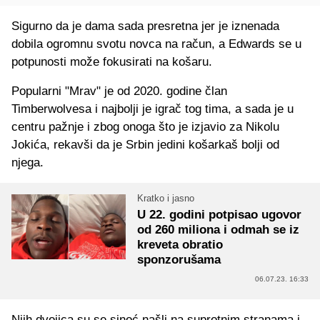
Sigurno da je dama sada presretna jer je iznenada
dobila ogromnu svotu novca na račun, a Edwards se u
potpunosti može fokusirati na košaru.
Popularni "Mrav" je od 2020. godine član
Timberwolvesa i najbolji je igrač tog tima, a sada je u
centru pažnje i zbog onoga što je izjavio za Nikolu
Jokića, rekavši da je Srbin jedini košarkaš bolji od
njega.
Kratko i jasno
U 22. godini potpisao ugovor
od 260 miliona i odmah se iz
kreveta obratio
sponzorušama
06.07.23. 16:33
Njih dvojica su se sinoć našli na suprotnim stranama i