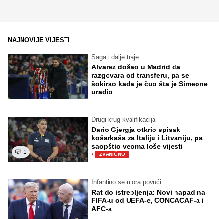
NAJNOVIJE VIJESTI
Saga i dalje traje
Alvarez došao u Madrid da
razgovara od transferu, pa se
šokirao kada je čuo šta je Simeone
uradio
Drugi krug kvalifikacija
Dario Gjergja otkrio spisak
košarkaša za Italiju i Litvaniju, pa
saopštio veoma loše vijesti
1
·
ZVANIČNO
Infantino se mora povući
Rat do istrebljenja: Novi napad na
FIFA-u od UEFA-e, CONCACAF-a i
AFC-a