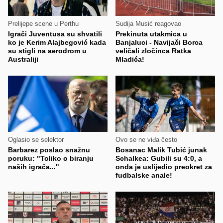
Prelijepe scene u Perthu
Sudija Musić reagovao
Igrači Juventusa su shvatili
Prekinuta utakmica u
ko je Kerim Alajbegović kada
Banjaluci - Navijači Borca
su stigli na aerodrom u
veličali zločinca Ratka
Australiji
Mladića!
Oglasio se selektor
Ovo se ne viđa često
Barbarez poslao snažnu
Bosanac Malik Tubić junak
poruku: "Toliko o biranju
Schalkea: Gubili su 4:0, a
naših igrača..."
onda je uslijedio preokret za
fudbalske anale!