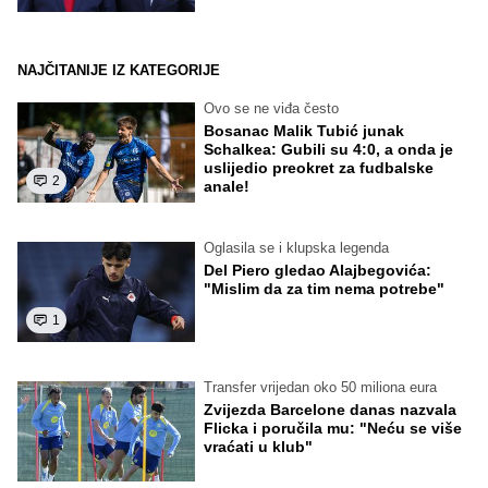
NAJČITANIJE IZ KATEGORIJE
Ovo se ne viđa često
Bosanac Malik Tubić junak
Schalkea: Gubili su 4:0, a onda je
uslijedio preokret za fudbalske
2
anale!
Oglasila se i klupska legenda
Del Piero gledao Alajbegovića:
"Mislim da za tim nema potrebe"
1
Transfer vrijedan oko 50 miliona eura
Zvijezda Barcelone danas nazvala
Flicka i poručila mu: "Neću se više
vraćati u klub"