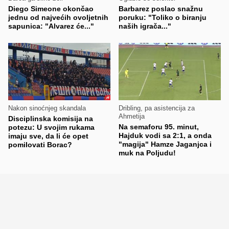
Diego Simeone okončao
Barbarez poslao snažnu
jednu od najvećih ovoljetnih
poruku: "Toliko o biranju
sapunica: "Alvarez će..."
naših igrača..."
Nakon sinoćnjeg skandala
Dribling, pa asistencija za
Ahmetija
Disciplinska komisija na
Na semaforu 95. minut,
potezu: U svojim rukama
Hajduk vodi sa 2:1, a onda
imaju sve, da li će opet
"magija" Hamze Jaganjca i
pomilovati Borac?
muk na Poljudu!