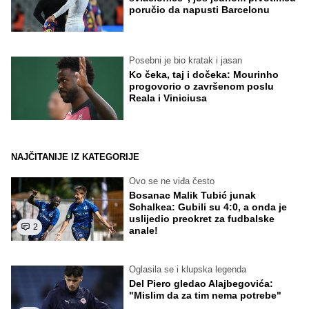
poručio da napusti Barcelonu
Posebni je bio kratak i jasan
Ko čeka, taj i dočeka: Mourinho
progovorio o završenom poslu
Reala i Viniciusa
NAJČITANIJE IZ KATEGORIJE
Ovo se ne viđa često
Bosanac Malik Tubić junak
Schalkea: Gubili su 4:0, a onda je
uslijedio preokret za fudbalske
2
anale!
Oglasila se i klupska legenda
Del Piero gledao Alajbegovića:
"Mislim da za tim nema potrebe"