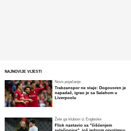
NAJNOVIJE VIJESTI
Novo pojačanje
Trabzanspor ne staje: Dogovoren je
napadač, igrao je sa Salahom u
Liverpoolu
Žele ga klubovi iz Engleske
Flick nastavio sa "čišćenjem
svlačionice", još jednom prvotimcu