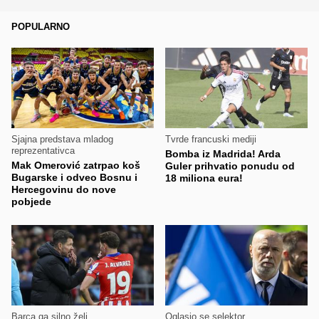
POPULARNO
Sjajna predstava mladog
Tvrde francuski mediji
reprezentativca
Bomba iz Madrida! Arda
Mak Omerović zatrpao koš
Guler prihvatio ponudu od
Bugarske i odveo Bosnu i
18 miliona eura!
Hercegovinu do nove
pobjede
Barca ga silno želi
Oglasio se selektor