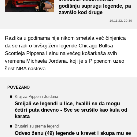
godišnju suprugu legende, pa
završio kod druge
19.11.22. 20:30
Razlika u godinama nije nikom smetala već činjenica
da se radi o bivšoj ženi legende Chicago Bullsa
Scottieja Pippena i sinu najvećeg košarkaša svih
vremena Michaela Jordana, koji je s Pippenom uzeo
šest NBA naslova.
POVEZANO
Kraj za Pippen i Jordana
Smijali se legendi u lice, hvalili se da mogu
četiri puta dnevno - Sve se srušilo kao kula od
karata
Brutalni su prema legendi
Odveo ženu (49) legende u krevet i skupa mu se