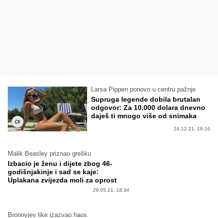
Larsa Pippen ponovo u centru pažnje
Supruga legende dobila brutalan
odgovor: Za 10.000 dolara dnevno
daješ ti mnogo više od snimaka
24.12.21. 19:16
Malik Beasley priznao grešku
Izbacio je ženu i dijete zbog 46-
godišnjakinje i sad se kaje:
Uplakana zvijezda moli za oprost
29.05.21. 18:34
Bronnyjev like izazvao haos