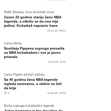
Malik Beasley živio dvostruki život
Zaveo 22 godine stariju ženu NBA
legende, a otkrilo se da ona nije
jedina: Košarkaš napravio haos
03.12.20. 09:21
Larsa otkrila
Scottieja Pippena supruga prevarila
sa NBA košarkašem i sve je javno
priznala
12.11.20. 11:01
Larsa Pippen privlači pažnju
Sa 45 godina žena NBA legende
izgleda nestvarno, a obline ne želi
da krije
2
12.06.20. 15:53
Bivša supruga košarkaške legende
Jedan komentar je bio dovoljan da