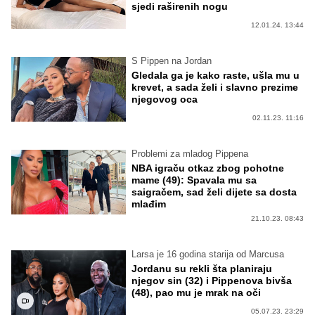
sjedi raširenih nogu
12.01.24. 13:44
S Pippen na Jordan
Gledala ga je kako raste, ušla mu u
krevet, a sada želi i slavno prezime
njegovog oca
02.11.23. 11:16
Problemi za mladog Pippena
NBA igraču otkaz zbog pohotne
mame (49): Spavala mu sa
saigračem, sad želi dijete sa dosta
mlađim
21.10.23. 08:43
Larsa je 16 godina starija od Marcusa
Jordanu su rekli šta planiraju
njegov sin (32) i Pippenova bivša
(48), pao mu je mrak na oči
05.07.23. 23:29