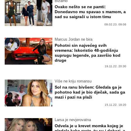
Bizarno
Ovako nešto se ne pamti:
Donedavno mu spavao s mamom, a
sad su saigrači u istom timu
09.02.23. 09:06
Marcus Jordan ne bira
Pohotni sin najvećeg svih
vremena: Iskoristio 48-godišnju
suprugu legende, pa završio kod
druge
19.11.22. 20:30
Više ne kriju romansu
Sol na ranu bivšem: Gledala ga je
pohotno kad je bio dječak, sada ga
mazi i pazi na plaži
15.11.22. 18:20
Larsa je nevjerovatna
Odvela je u krevet momka kojeg je
gledala kako raste, tu su i dokazi, a