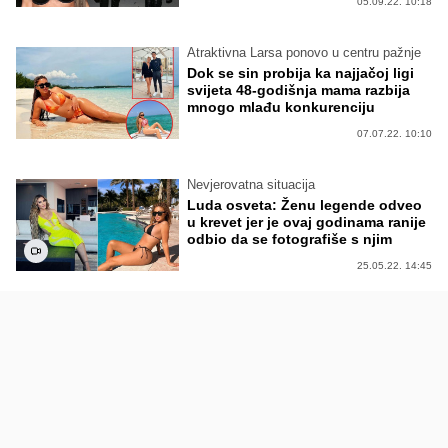
05.09.22. 10:18
Atraktivna Larsa ponovo u centru pažnje
Dok se sin probija ka najjačoj ligi
svijeta 48-godišnja mama razbija
mnogo mlađu konkurenciju
07.07.22. 10:10
Nevjerovatna situacija
Luda osveta: Ženu legende odveo
u krevet jer je ovaj godinama ranije
odbio da se fotografiše s njim
25.05.22. 14:45