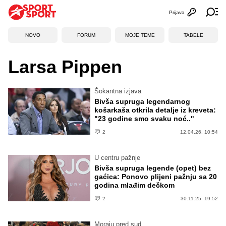
Prijava
Otvori profi
Ot
NOVO
FORUM
MOJE TEME
TABELE
Larsa Pippen
Šokantna izjava
Bivša supruga legendarnog
košarkaša otkrila detalje iz kreveta:
"23 godine smo svaku noć.."
2
12.04.26. 10:54
U centru pažnje
Bivša supruga legende (opet) bez
gaćica: Ponovo plijeni pažnju sa 20
godina mlađim dečkom
2
30.11.25. 19:52
Moraju pred sud