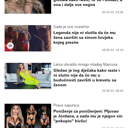
ona i dalje sve negira
20.10.22. 22:00
Sada je sve zvanično
Legenda nije ni slutila da će mu
žena završiti sa sinom čovjeka
kojeg prezire
28.09.22. 10:10
Larsa uhvatila mnogo mlađeg Marcusa
Gledao je tog dječaka kako raste i
ni slutio nije da će mu u
budućnosti završiti u krevetu sa
ženom
25.09.22. 09:20
Prava sapunica
Poniženje za poniženjem: Pljuvao
je Jordana, a sada mu je njegov sin
"pokupio" bivšu!