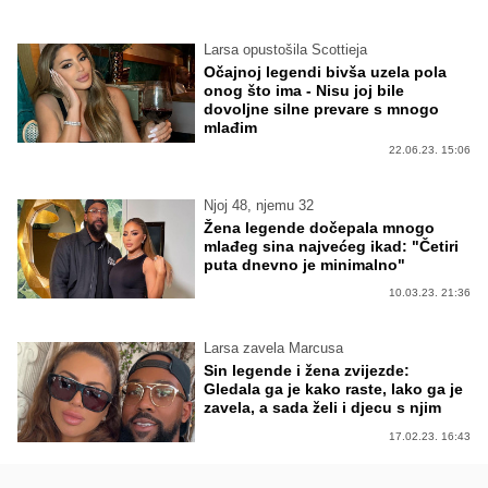
Larsa opustošila Scottieja
Očajnoj legendi bivša uzela pola
onog što ima - Nisu joj bile
dovoljne silne prevare s mnogo
mlađim
22.06.23. 15:06
Njoj 48, njemu 32
Žena legende dočepala mnogo
mlađeg sina najvećeg ikad: "Četiri
puta dnevno je minimalno"
10.03.23. 21:36
Larsa zavela Marcusa
Sin legende i žena zvijezde:
Gledala ga je kako raste, lako ga je
zavela, a sada želi i djecu s njim
17.02.23. 16:43