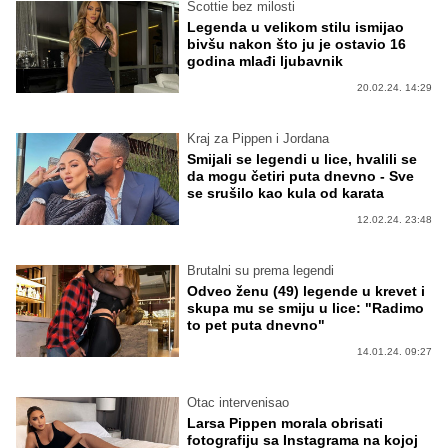
Scottie bez milosti
Legenda u velikom stilu ismijao
bivšu nakon što ju je ostavio 16
godina mlađi ljubavnik
20.02.24. 14:29
Kraj za Pippen i Jordana
Smijali se legendi u lice, hvalili se
da mogu četiri puta dnevno - Sve
se srušilo kao kula od karata
12.02.24. 23:48
Brutalni su prema legendi
Odveo ženu (49) legende u krevet i
skupa mu se smiju u lice: "Radimo
to pet puta dnevno"
14.01.24. 09:27
Otac intervenisao
Larsa Pippen morala obrisati
fotografiju sa Instagrama na kojoj