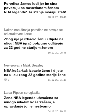
Porodica James ludi jer im sina
povezuju sa razuzdanom ženom
NBA legende: Ta s*anja moraju stati!
28.12.20. 13:48
Nakon napuštanja porodice ne odvaja se
od atraktivne Larse
Zbog nje je izbacio ženu i dijete na
ulicu: NBA igrač potpuno odlijepio
za 22 godine starijom ženom
16.12.20. 08:46
Nevjerovatni Malik Beasley
NBA košarkaš izbacio ženu i dijete
na ulicu zbog 22 godine starije žene
3
11.12.20. 21:49
Larsa Pippen se oglasila
Žena NBA legende uhvaćena sa
mnogo mlađim košarkašem, a
opravdanje joj je nestvarno
04.12.20. 19:21