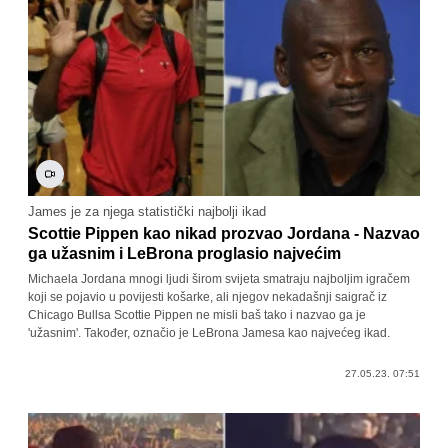
James je za njega statistički najbolji ikad
Scottie Pippen kao nikad prozvao Jordana - Nazvao
ga užasnim i LeBrona proglasio najvećim
Michaela Jordana mnogi ljudi širom svijeta smatraju najboljim igračem
koji se pojavio u povijesti košarke, ali njegov nekadašnji saigrač iz
Chicago Bullsa Scottie Pippen ne misli baš tako i nazvao ga je
'užasnim'. Također, označio je LeBrona Jamesa kao najvećeg ikad.
27.05.23. 07:51