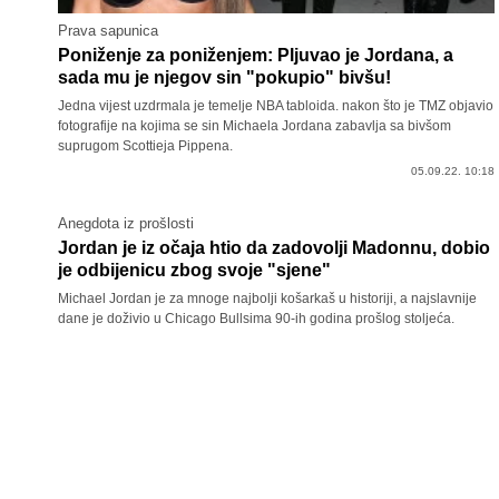
Prava sapunica
Poniženje za poniženjem: Pljuvao je Jordana, a
sada mu je njegov sin "pokupio" bivšu!
Jedna vijest uzdrmala je temelje NBA tabloida. nakon što je TMZ objavio
fotografije na kojima se sin Michaela Jordana zabavlja sa bivšom
suprugom Scottieja Pippena.
05.09.22. 10:18
Anegdota iz prošlosti
Jordan je iz očaja htio da zadovolji Madonnu, dobio
je odbijenicu zbog svoje "sjene"
Michael Jordan je za mnoge najbolji košarkaš u historiji, a najslavnije
dane je doživio u Chicago Bullsima 90-ih godina prošlog stoljeća.