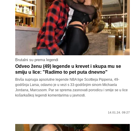
Brutalni su prema legendi
Odveo ženu (49) legende u krevet i skupa mu se
smiju u lice: "Radimo to pet puta dnevno"
Bivša supruga apsolutne legende NBA lige Scottieja Pippena, 49-
godišnja Larsa, odavno je u vezi s 33-godišnjim sinom Michaela
Jordana, Marcusom. Par se sprema zasnovati porodicu i smije se u lice
košarkaškoj legendi komentarima u javnosti.
14.01.24. 09:27