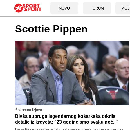
NOVO
FORUM
MOJ
Scottie Pippen
Šokantna izjava
Bivša supruga legendarnog košarkaša otkrila
detalje iz kreveta: "23 godine smo svaku noć.."
Larsa Pippen ponovo je uzburkala javnost izjavama o svom braku sa