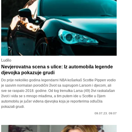
Ludilo
Nevjerovatna scena s ulice: Iz automobila legende
djevojka pokazuje grudi
Do prije nekoliko godina legendarni NBA košarkaš Scottie Pippen vodio
je sasvim normalan porodični život sa suprugom Larsom i djecom, ali
sve se raspalo 2018. godine. Od tog trenutka Larsa (49) živi raskalašan
život i viđa se s mnogo mlađima, a tim putem ide u Scottie u čijem
automobilu je jučer viđena djevojka koja je reporterima odlučila
pokazati grudi.
09.07.23. 09:07