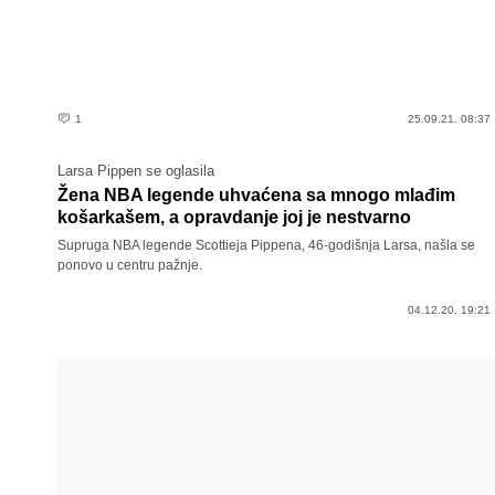
1
25.09.21. 08:37
Larsa Pippen se oglasila
Žena NBA legende uhvaćena sa mnogo mlađim
košarkašem, a opravdanje joj je nestvarno
Supruga NBA legende Scottieja Pippena, 46-godišnja Larsa, našla se
ponovo u centru pažnje.
04.12.20. 19:21