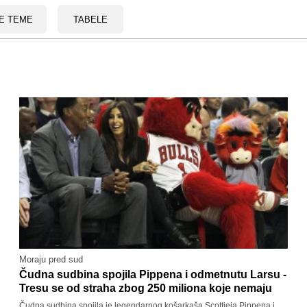
E TEME
TABELE
Moraju pred sud
Čudna sudbina spojila Pippena i odmetnutu Larsu -
Tresu se od straha zbog 250 miliona koje nemaju
Čudna sudbina spojila je legendarnog košarkaša Scottieja Pippena i