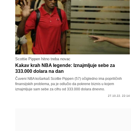
Scottie Pippen hitno treba novac
Kakav krah NBA legende: Iznajmljuje sebe za
333.000 dolara na dan
Čuveni NBA košarkaš Scottie Pippen (57) očigledno ima popriličnih
finansijskih problema, pa je odlučio da pokrene biznis u kojem
iznajmljuje sam sebe za cifru od 333.000 dolara dnevno.
27.10.22. 22:14