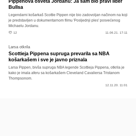
Pippenova osveta Jordanu: Ja sam bio pravi lider
Bullsa
Legendarni košarkaš Scottie Pippen nije bio zadovoljan načinom na koji
je predstavljen u dokumentarnom filmu 'Posljednji ples' posvećenog
Michaelu Jordanu.
12
11.06.21. 17:11
Larsa otkrila
Scottieja Pippena supruga prevarila sa NBA
košarkašem i sve je javno priznala
Larsa Pippen, bivša supruga NBA legende Scottieja Pippena, otkrila je
kako je imala aferu sa košarkašem Cleveland Cavaliersa Tristanom
Thompsonom.
12.11.20. 11:01