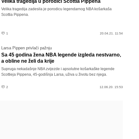
Velika tragedija u porodici Scottia Pippena
Velika tragedija zadesila je porodicu legendarnog NBA košarkaša
Scottia Pippena.
1
20.04.21. 11:54
Larsa Pippen privlači pažnju
Sa 45 godina žena NBA legende izgleda nestvarno,
a obline ne želi da krije
Supruga nekadašnje NBA zvijezde i apsolutne košarkaške legende
Scottieja Pippena, 45-godišnja Larsa, uživa u životu bez njega.
2
12.06.20. 15:53