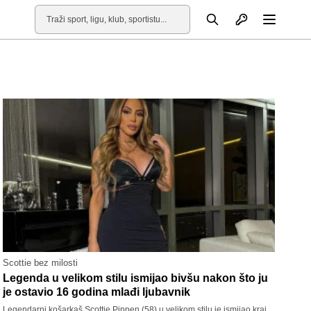
Otvori profil
Pretraga
Otvori
Scottie bez milosti
Legenda u velikom stilu ismijao bivšu nakon što ju
je ostavio 16 godina mlađi ljubavnik
Legendarni košarkaš Scottie Pippen (58) u velikom stilu je ismijao kraj