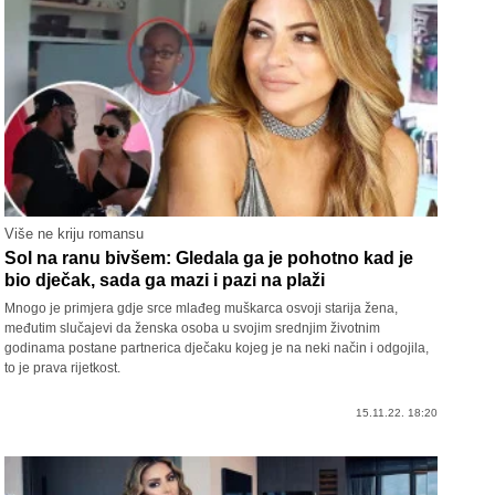
Više ne kriju romansu
Sol na ranu bivšem: Gledala ga je pohotno kad je
bio dječak, sada ga mazi i pazi na plaži
Mnogo je primjera gdje srce mlađeg muškarca osvoji starija žena,
međutim slučajevi da ženska osoba u svojim srednjim životnim
godinama postane partnerica dječaku kojeg je na neki način i odgojila,
to je prava rijetkost.
15.11.22. 18:20