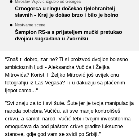
Miroslav Vujović izgubio od Georgea
Crnogorca u ringu dočekao tjelohranitelj
slavnih - Kraj je došao brzo i bilo je bolno
Nestvarne scene
Šampion RS-a s prijateljem mučki pretukao
dvojicu sugrađana u Zvorniku
"Znaš ti dobro, zar ne? Ti si proizvod dvojice bolesno
ambicioznih ljudi - Aleksandra Vučića i Željka
Mitrovića? Koristi li Željko Mitrović još uvijek onu
fotografiju iz Las Vegasa? Ti u đakuziju sa plaćenim
ljepoticama..."
"Svi znaju za to i svi šute. Šute jer je tvoja manipulacija
naroda potrebna Vučiću, ali sve manje kontrolišeš
crkvu, a kamoli narod. Vučić tebi i tvojim investitorima
omogućava da pod plaštom crkve gradite luksuzne
stanove, gdje god vam se svidi po Srbiji."