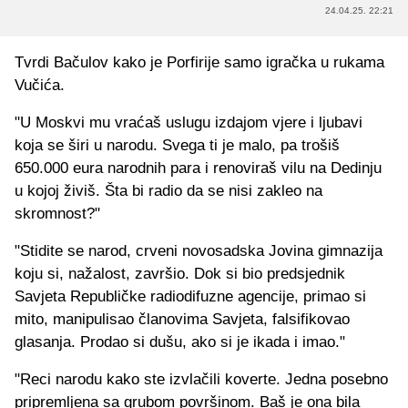
24.04.25. 22:21
Tvrdi Bačulov kako je Porfirije samo igračka u rukama
Vučića.
"U Moskvi mu vraćaš uslugu izdajom vjere i ljubavi
koja se širi u narodu. Svega ti je malo, pa trošiš
650.000 eura narodnih para i renoviraš vilu na Dedinju
u kojoj živiš. Šta bi radio da se nisi zakleo na
skromnost?"
"Stidite se narod, crveni novosadska Jovina gimnazija
koju si, nažalost, završio. Dok si bio predsjednik
Savjeta Republičke radiodifuzne agencije, primao si
mito, manipulisao članovima Savjeta, falsifikovao
glasanja. Prodao si dušu, ako si je ikada i imao."
"Reci narodu kako ste izvlačili koverte. Jedna posebno
pripremljena sa grubom površinom. Baš je ona bila