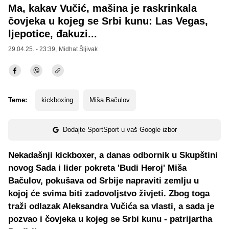
Ma, kakav Vučić, mašina je raskrinkala
čovjeka u kojeg se Srbi kunu: Las Vegas,
ljepotice, đakuzi...
29.04.25. - 23:39,
Midhat Šljivak
Teme:
kickboxing
Miša Bačulov
Dodajte SportSport u vaš Google izbor
Nekadašnji kickboxer, a danas odbornik u Skupštini
novog Sada i lider pokreta 'Budi Heroj' Miša
Bačulov, pokušava od Srbije napraviti zemlju u
kojoj će svima biti zadovoljstvo živjeti. Zbog toga
traži odlazak Aleksandra Vučića sa vlasti, a sada je
pozvao i čovjeka u kojeg se Srbi kunu - patrijartha