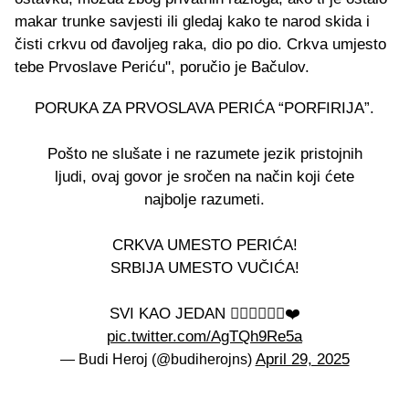
makar trunke savjesti ili gledaj kako te narod skida i
čisti crkvu od đavoljeg raka, dio po dio. Crkva umjesto
tebe Prvoslave Periću", poručio je Bačulov.
PORUKA ZA PRVOSLAVA PERIĆA “PORFIRIJA”.
Pošto ne slušate i ne razumete jezik pristojnih
ljudi, ovaj govor je sročen na način koji ćete
najbolje razumeti.
CRKVA UMESTO PERIĆA!
SRBIJA UMESTO VUČIĆA!
SVI KAO JEDAN 🖐🏻👊🏻🇷🇸❤️
pic.twitter.com/AgTQh9Re5a
April 29, 2025
— Budi Heroj (@budiherojns)