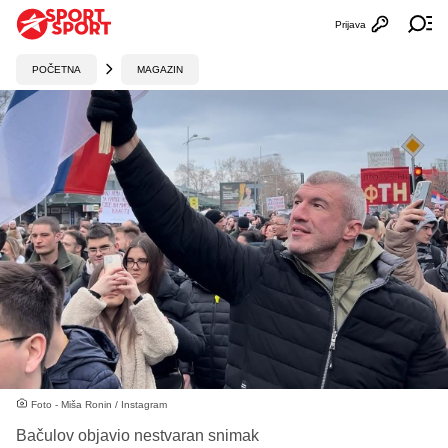
Prijava
Otvori profi
Ot
POČETNA
MAGAZIN
Foto - Miša Ronin / Instagram
Bačulov objavio nestvaran snimak