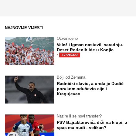
NAJNOVIJE VIJESTI
Ozvaničeno
Velež i Igman nastavili saradnju:
Deset Rođenih ide u Konjic
·
ZVANIČNO
Bolji od Zemuna
Radnički slavio, a onda je Dudić
porukom oduševio cijeli
Kragujevac
Nazire li se novi transfer?
PSV Bajraktarevića drži na klupi, a
spas mu nudi - velikan?