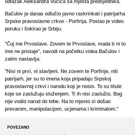
odlazak Aleksandra Vučića sa mjesta predsjednika.
Bačulov je danas odlučio javno raskrinkati i patrijarha
Srpske pravoslavne crkve - Porfirija. Poslao je video
poruku i šokirao je Srbiju.
"Čuj me Prvoslave. Zovem te Prvoslave, mada ti ni to
ime ne pristaje", navodi na početku videa Bačulov i
zatim nastavlja:
"Nisi ni prvi, ni slavljeni. Ne zovem te Porfirije, niti
patrijarh, jer su to imena koja pripadaju Srpskoj
pravoslavnoj crkvi i narodu koji je nosio. To su titule
koje se zaslužuju služenjem. Ti ih nisi zaslužio. Bog
nije vodio narod do tebe. Na to mjesto si došao
prevarom, manipulacijom, ucjenama i kriminalom."
POVEZANO