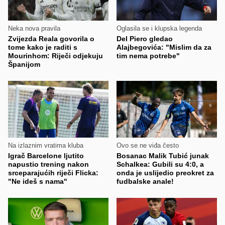
Neka nova pravila
Oglasila se i klupska legenda
Zvijezda Reala govorila o
Del Piero gledao
tome kako je raditi s
Alajbegovića: "Mislim da za
Mourinhom: Riječi odjekuju
tim nema potrebe"
Španijom
Na izlaznim vratima kluba
Ovo se ne viđa često
Igrač Barcelone ljutito
Bosanac Malik Tubić junak
napustio trening nakon
Schalkea: Gubili su 4:0, a
srceparajućih riječi Flicka:
onda je uslijedio preokret za
"Ne ideš s nama"
fudbalske anale!