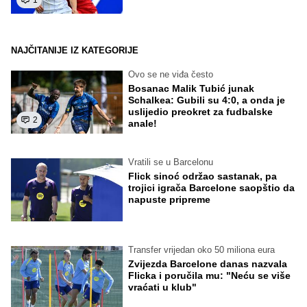
1
NAJČITANIJE IZ KATEGORIJE
Ovo se ne viđa često
Bosanac Malik Tubić junak
Schalkea: Gubili su 4:0, a onda je
uslijedio preokret za fudbalske
2
anale!
Vratili se u Barcelonu
Flick sinoć održao sastanak, pa
trojici igrača Barcelone saopštio da
napuste pripreme
Transfer vrijedan oko 50 miliona eura
Zvijezda Barcelone danas nazvala
Flicka i poručila mu: "Neću se više
vraćati u klub"