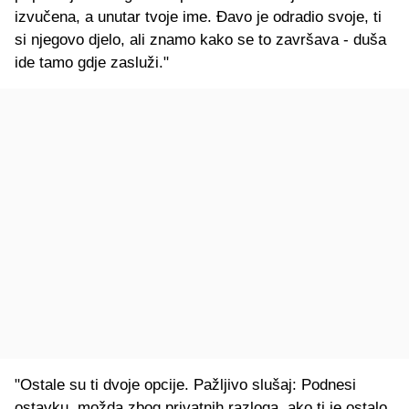
izvučena, a unutar tvoje ime. Đavo je odradio svoje, ti
si njegovo djelo, ali znamo kako se to završava - duša
ide tamo gdje zasluži."
"Ostale su ti dvoje opcije. Pažljivo slušaj: Podnesi
ostavku, možda zbog privatnih razloga, ako ti je ostalo