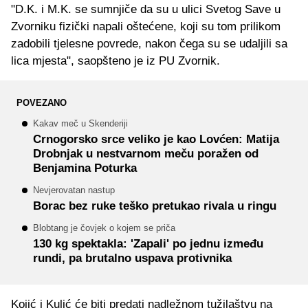
"D.K. i M.K. se sumnjiče da su u ulici Svetog Save u
Zvorniku fizički napali oštećene, koji su tom prilikom
zadobili tjelesne povrede, nakon čega su se udaljili sa
lica mjesta", saopšteno je iz PU Zvornik.
POVEZANO
Kakav meč u Skenderiji
Crnogorsko srce veliko je kao Lovćen: Matija
Drobnjak u nestvarnom meču poražen od
Benjamina Poturka
Nevjerovatan nastup
Borac bez ruke teško pretukao rivala u ringu
Blobtang je čovjek o kojem se priča
130 kg spektakla: 'Zapali' po jednu između
rundi, pa brutalno uspava protivnika
Kojić i Kulić će biti predati nadležnom tužilaštvu na