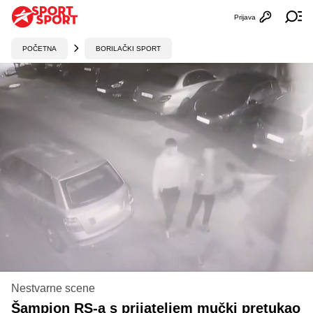
Prijava
Otvori profi
Ot
POČETNA
BORILAČKI SPORT
Nestvarne scene
Šampion RS-a s prijateljem mučki pretukao