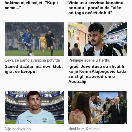
šokirao cijeli svijet: "Kupit
Viniciusu servirao konačnu
ćemo..."
ponudu i poručio da "više
od toga nećeš dobiti"
Čeka se samo zvanična potvrda
Prelijepe scene u Perthu
Samed Baždar ima novi klub,
Igrači Juventusa su shvatili
igrat će Evropu!
ko je Kerim Alajbegović kada
su stigli na aerodrom u
Australiji
Nije zadovoljan
Novi bum Kraljeva