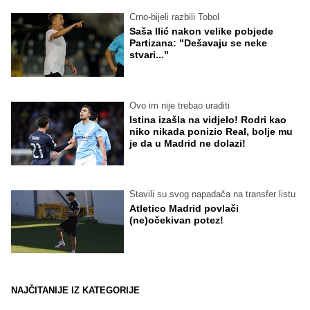
Crno-bijeli razbili Tobol
Saša Ilić nakon velike pobjede
Partizana: "Dešavaju se neke
stvari..."
Ovo im nije trebao uraditi
Istina izašla na vidjelo! Rodri kao
niko nikada ponizio Real, bolje mu
je da u Madrid ne dolazi!
Stavili su svog napadača na transfer listu
Atletico Madrid povlači
(ne)očekivan potez!
NAJČITANIJE IZ KATEGORIJE