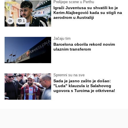
Prelijepe scene u Perthu
Igrači Juventusa su shvatili ko je
Kerim Alajbegović kada su stigli na
aerodrom u Australiji
1
Jačaju tim
Barcelona oborila rekord novim
ulaznim transferom
Spremni su na sve
Sada je jasno zašto je došao:
"Luda" klauzula iz Salahovog
ugovora s Turcima je otkrivena!