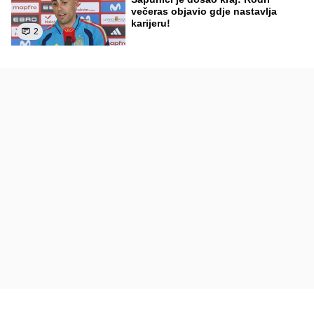
večeras objavio gdje nastavlja
karijeru!
2