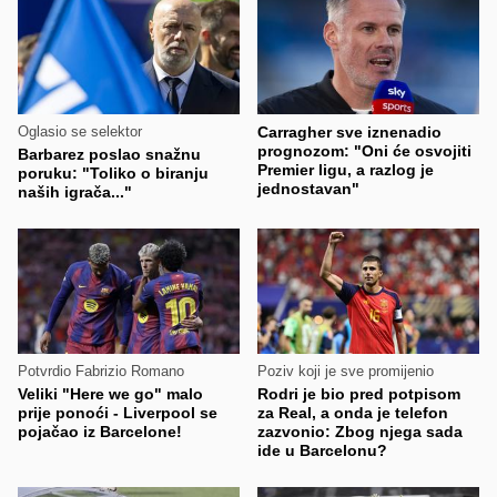
Oglasio se selektor
Carragher sve iznenadio
prognozom: "Oni će osvojiti
Barbarez poslao snažnu
Premier ligu, a razlog je
poruku: "Toliko o biranju
jednostavan"
naših igrača..."
Potvrdio Fabrizio Romano
Poziv koji je sve promijenio
Veliki "Here we go" malo
Rodri je bio pred potpisom
prije ponoći - Liverpool se
za Real, a onda je telefon
pojačao iz Barcelone!
zazvonio: Zbog njega sada
ide u Barcelonu?