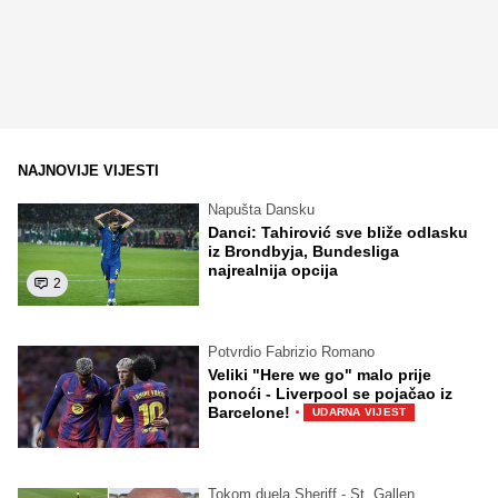
NAJNOVIJE VIJESTI
Napušta Dansku
Danci: Tahirović sve bliže odlasku
iz Brondbyja, Bundesliga
najrealnija opcija
2
Potvrdio Fabrizio Romano
Veliki "Here we go" malo prije
ponoći - Liverpool se pojačao iz
·
Barcelone!
UDARNA VIJEST
Tokom duela Sheriff - St. Gallen