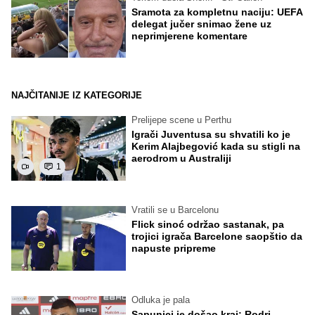
Sramota za kompletnu naciju: UEFA
delegat jučer snimao žene uz
neprimjerene komentare
NAJČITANIJE IZ KATEGORIJE
Prelijepe scene u Perthu
Igrači Juventusa su shvatili ko je
Kerim Alajbegović kada su stigli na
aerodrom u Australiji
1
Vratili se u Barcelonu
Flick sinoć održao sastanak, pa
trojici igrača Barcelone saopštio da
napuste pripreme
Odluka je pala
Sapunici je došao kraj: Rodri