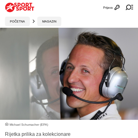
Prijava
Otvori profi
Ot
POČETNA
MAGAZIN
Michael Schumacher (EPA)
Rijetka prilika za kolekcionare