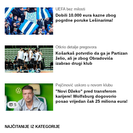
UEFA bez milosti
Dobili 10.000 eura kazne zbog
pogrdne poruke Lešinarima!
Otkrio detalje pregovora
Košarkaš potvrdio da ga je Partizan
želio, ali je zbog Obradovića
izabrao drugi klub
Pejčinović uskoro u novom klubu
"Novi Džeko" pred transferom
karijere! Wolfsburg dogovorio
posao vrijedan čak 25 miliona eura!
5
NAJČITANIJE IZ KATEGORIJE