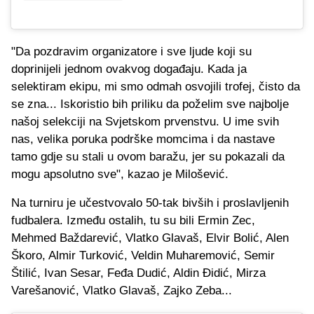
"Da pozdravim organizatore i sve ljude koji su
doprinijeli jednom ovakvog događaju. Kada ja
selektiram ekipu, mi smo odmah osvojili trofej, čisto da
se zna... Iskoristio bih priliku da poželim sve najbolje
našoj selekciji na Svjetskom prvenstvu. U ime svih
nas, velika poruka podrške momcima i da nastave
tamo gdje su stali u ovom baražu, jer su pokazali da
mogu apsolutno sve", kazao je Milošević.
Na turniru je učestvovalo 50-tak bivših i proslavljenih
fudbalera. Između ostalih, tu su bili Ermin Zec,
Mehmed Baždarević, Vlatko Glavaš, Elvir Bolić, Alen
Škoro, Almir Turković, Veldin Muharemović, Semir
Štilić, Ivan Sesar, Feđa Dudić, Aldin Đidić, Mirza
Varešanović, Vlatko Glavaš, Zajko Zeba...