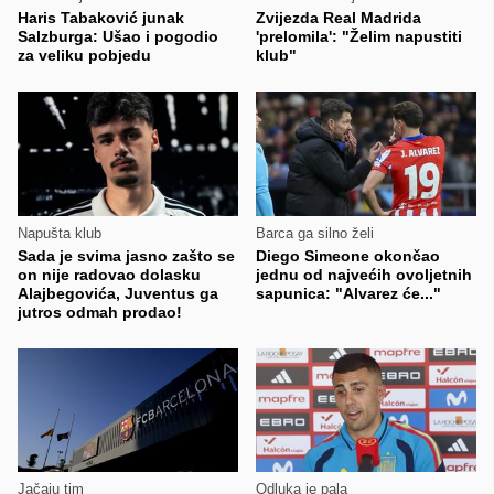
Haris Tabaković junak
Zvijezda Real Madrida
Salzburga: Ušao i pogodio
'prelomila': "Želim napustiti
za veliku pobjedu
klub"
Napušta klub
Barca ga silno želi
Sada je svima jasno zašto se
Diego Simeone okončao
on nije radovao dolasku
jednu od najvećih ovoljetnih
Alajbegovića, Juventus ga
sapunica: "Alvarez će..."
jutros odmah prodao!
Jačaju tim
Odluka je pala