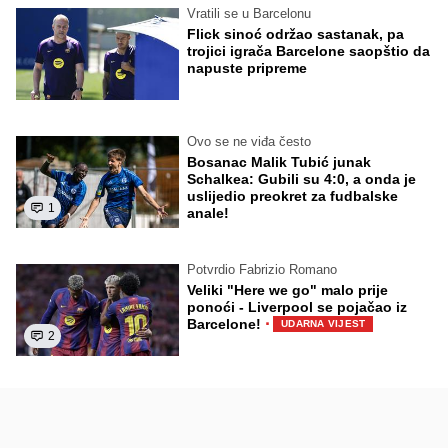
Vratili se u Barcelonu
Flick sinoć održao sastanak, pa
trojici igrača Barcelone saopštio da
napuste pripreme
Ovo se ne viđa često
Bosanac Malik Tubić junak
Schalkea: Gubili su 4:0, a onda je
uslijedio preokret za fudbalske
1
anale!
Potvrdio Fabrizio Romano
Veliki "Here we go" malo prije
ponoći - Liverpool se pojačao iz
·
Barcelone!
UDARNA VIJEST
2