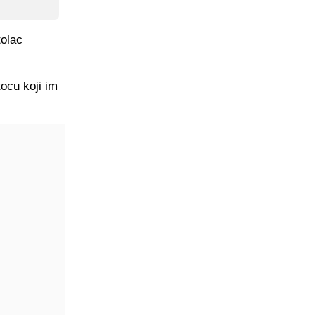
tolac
tocu koji im