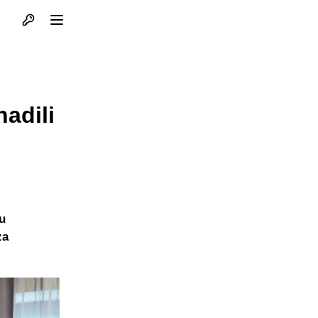
Otvori profil
Otvori meni
adili
u
za