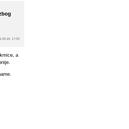
 zbog
1.05.26. 17:53
akmice, a
nije.
aname.