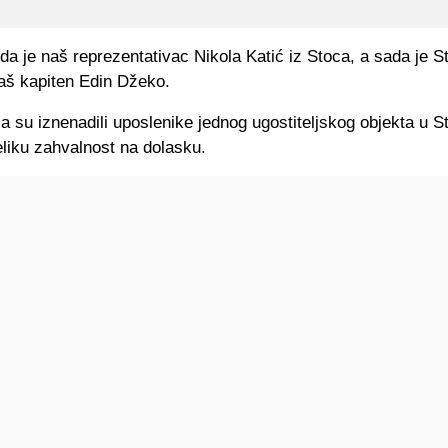
da je naš reprezentativac Nikola Katić iz Stoca, a sada je S
naš kapiten Edin Džeko.
la su iznenadili uposlenike jednog ugostiteljskog objekta u S
eliku zahvalnost na dolasku.