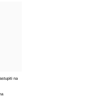
astupiti na
na