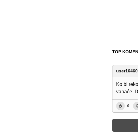
TOP KOMEN
user16460
Ko bi reko
vapaće. D
0