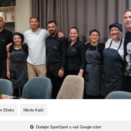
in Džeko
Nikola Katić
Dodajte SportSport u vaš Google izbor