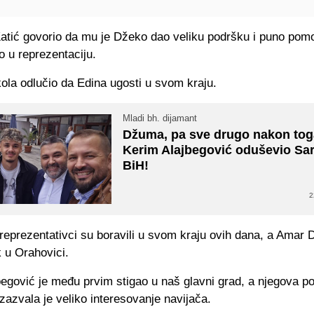
e Katić govorio da mu je Džeko dao veliku podršku i puno po
o u reprezentaciju.
ola odlučio da Edina ugosti u svom kraju.
Mladi bh. dijamant
Džuma, pa sve drugo nakon tog
Kerim Alajbegović oduševio Sar
BiH!
2
. reprezentativci su boravili u svom kraju ovih dana, a Amar 
 u Orahovici.
egović je među prvim stigao u naš glavni grad, a njegova p
izazvala je veliko interesovanje navijača.