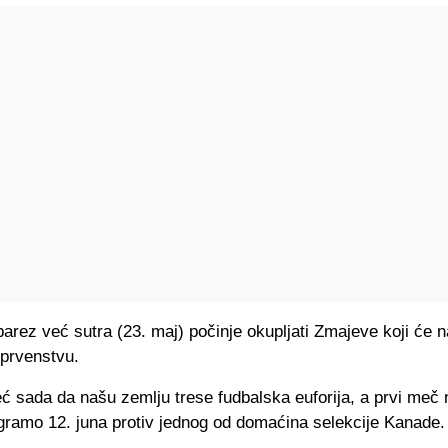
arez već sutra (23. maj) počinje okupljati Zmajeve koji će n
prvenstvu.
ć sada da našu zemlju trese fudbalska euforija, a prvi meč 
igramo 12. juna protiv jednog od domaćina selekcije Kanade.