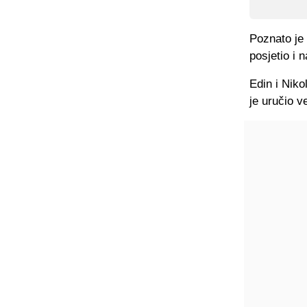
Poznato je 
posjetio i 
Edin i Niko
je uručio v