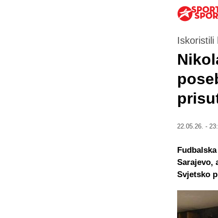
Iskoristil
Nikol
poseb
prisu
22.05.26. - 23
Fudbalska 
Sarajevo, 
Svjetsko p