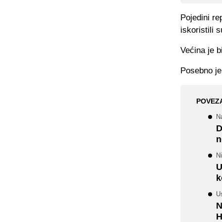
Pojedini re
iskoristili
Većina je b
Posebno je
POVEZ
N
D
n
Ni
U
k
Us
N
H