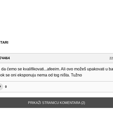
TARI
74464
22
 da ćemo se kvalifikovati...afeeim. Ali ovo možeš upakovati u ba
ok se oni eksponuju nema od tog ništa. Tužno
0
PRIKAŽI STRANICU KOMENTARA (2)