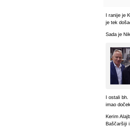
I ranije j
je tek doša
Sada je Nik
I ostali bh
imao doček
Kerim Alajb
Baščaršiji 