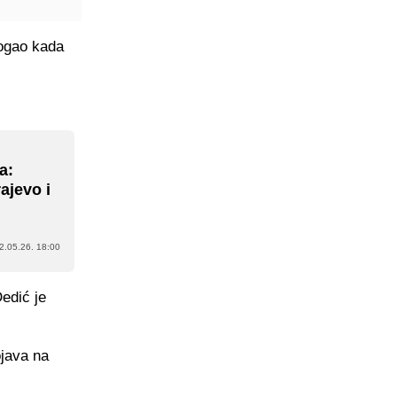
mogao kada
a:
ajevo i
2.05.26. 18:00
Dedić je
ojava na