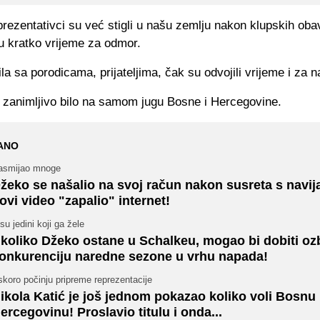
prezentativci su već stigli u našu zemlju nakon klupskih ob
 su kratko vrijeme za odmor.
ila sa porodicama, prijateljima, čak su odvojili vrijeme i za n
 zanimljivo bilo na samom jugu Bosne i Hercegovine.
ANO
asmijao mnoge
žeko se našalio na svoj račun nakon susreta s navi
ovi video "zapalio" internet!
su jedini koji ga žele
koliko Džeko ostane u Schalkeu, mogao bi dobiti ozb
onkurenciju naredne sezone u vrhu napada!
koro počinju pripreme reprezentacije
ikola Katić je još jednom pokazao koliko voli Bosnu 
ercegovinu! Proslavio titulu i onda...