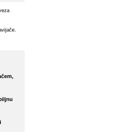
aveza
avijače.
jačem,
iljnu
i