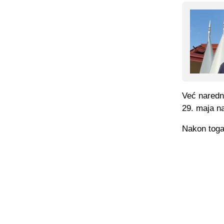
Već naredne
29. maja n
Nakon toga,