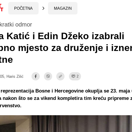
POČETNA
MAGAZIN
i kratki odmor
a Katić i Edin Džeko izabrali
no mjesto za druženje i iznen
tne
:05,
Haris Zilić
2
reprezentacija Bosne i Hercegovine okuplja se 23. maja 
a nakon što se za vikend kompletira tim kreću pripreme 
rvenstvo.