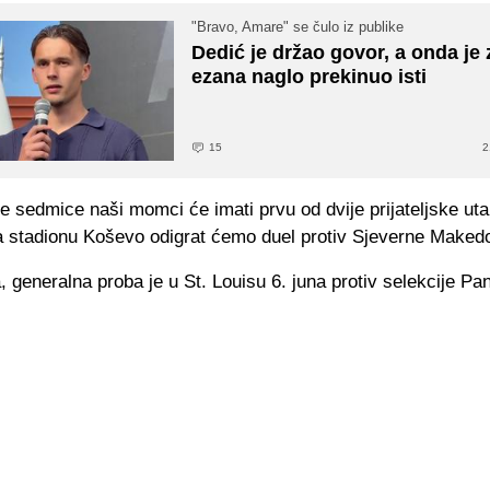
"Bravo, Amare" se čulo iz publike
Dedić je držao govor, a onda je
ezana naglo prekinuo isti
15
2
 sedmice naši momci će imati prvu od dvije prijateljske ut
a stadionu Koševo odigrat ćemo duel protiv Sjeverne Makedo
 generalna proba je u St. Louisu 6. juna protiv selekcije P