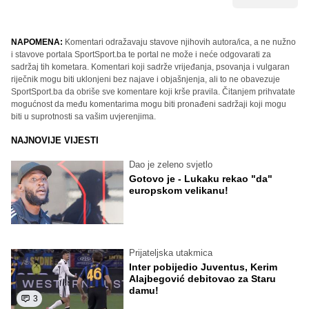
NAPOMENA:
Komentari odražavaju stavove njihovih autora/ica, a ne nužno
i stavove portala SportSport.ba te portal ne može i neće odgovarati za
sadržaj tih kometara. Komentari koji sadrže vrijeđanja, psovanja i vulgaran
riječnik mogu biti uklonjeni bez najave i objašnjenja, ali to ne obavezuje
SportSport.ba da obriše sve komentare koji krše pravila. Čitanjem prihvatate
mogućnost da među komentarima mogu biti pronađeni sadržaji koji mogu
biti u suprotnosti sa vašim uvjerenjima.
NAJNOVIJE VIJESTI
Dao je zeleno svjetlo
Gotovo je - Lukaku rekao "da"
europskom velikanu!
Prijateljska utakmica
Inter pobijedio Juventus, Kerim
Alajbegović debitovao za Staru
damu!
3