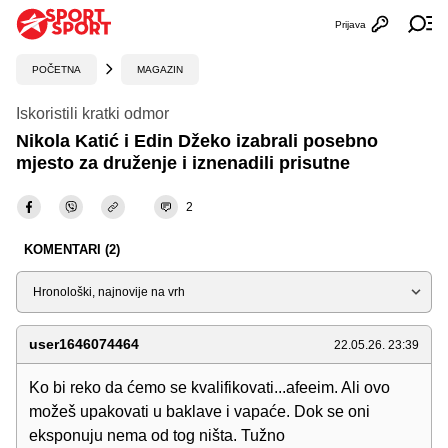
Prijava
Otvori profi
Ot
POČETNA
MAGAZIN
Iskoristili kratki odmor
Nikola Katić i Edin Džeko izabrali posebno
mjesto za druženje i iznenadili prisutne
2
KOMENTARI (2)
Sortiraj
user1646074464
22.05.26. 23:39
Ko bi reko da ćemo se kvalifikovati...afeeim. Ali ovo
možeš upakovati u baklave i vapaće. Dok se oni
eksponuju nema od tog ništa. Tužno