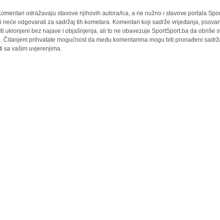
omentari odražavaju stavove njihovih autora/ica, a ne nužno i stavove portala Spor
i neće odgovarati za sadržaj tih kometara. Komentari koji sadrže vrijeđanja, psovan
iti uklonjeni bez najave i objašnjenja, ali to ne obavezuje SportSport.ba da obriše
la. Čitanjem prihvatate mogućnost da među komentarima mogu biti pronađeni sadrža
ti sa vašim uvjerenjima.