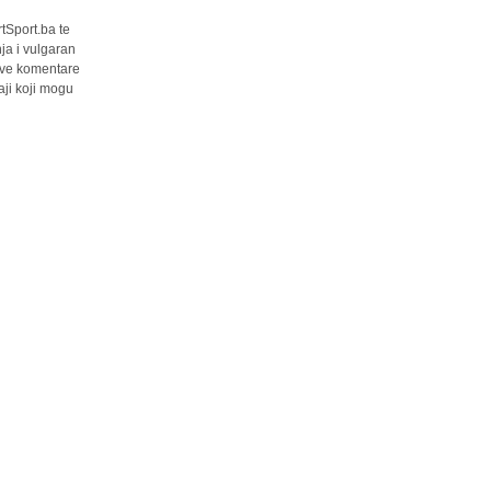
tSport.ba te
ja i vulgaran
 sve komentare
ji koji mogu