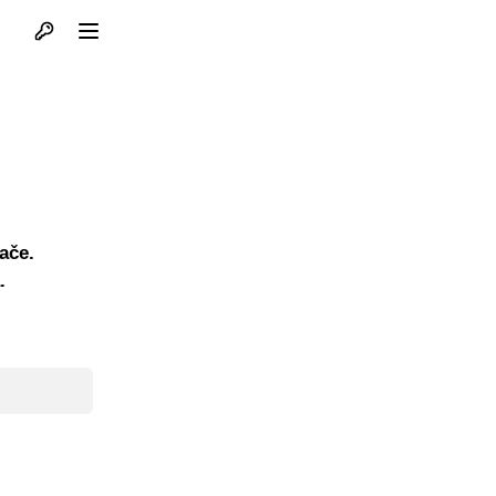
Otvori profil
Otvori meni
ače.
.