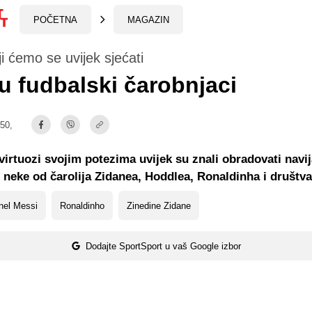
POČETNA
MAGAZIN
ji ćemo se uvijek sjećati
u fudbalski čarobnjaci
:50,
virtuozi svojim potezima uvijek su znali obradovati navij
 neke od čarolija Zidanea, Hoddlea, Ronaldinha i društva
nel Messi
Ronaldinho
Zinedine Zidane
Dodajte SportSport u vaš Google izbor