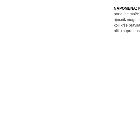
NAPOMENA:
K
portal ne može 
riječnik mogu b
koji krše pravi
biti u suprotnos