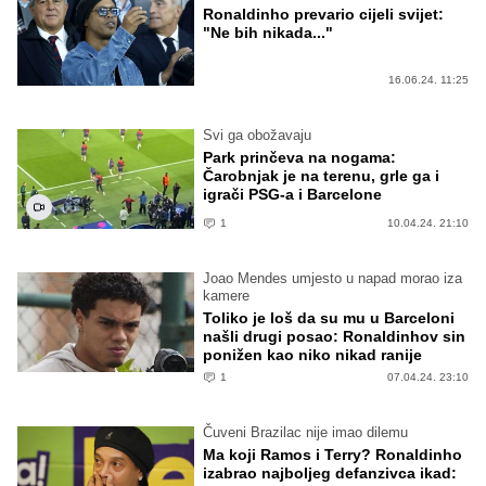
Ronaldinho prevario cijeli svijet:
"Ne bih nikada..."
16.06.24. 11:25
Svi ga obožavaju
Park prinčeva na nogama:
Čarobnjak je na terenu, grle ga i
igrači PSG-a i Barcelone
1
10.04.24. 21:10
Joao Mendes umjesto u napad morao iza
kamere
Toliko je loš da su mu u Barceloni
našli drugi posao: Ronaldinhov sin
ponižen kao niko nikad ranije
1
07.04.24. 23:10
Čuveni Brazilac nije imao dilemu
Ma koji Ramos i Terry? Ronaldinho
izabrao najboljeg defanzivca ikad: