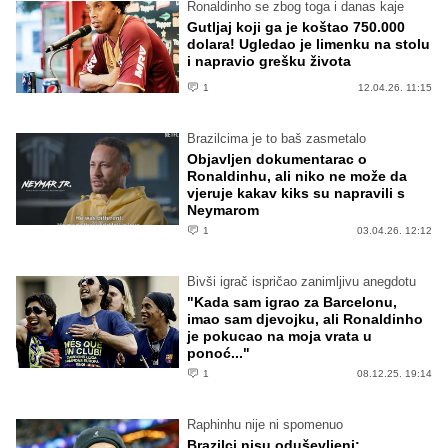
Ronaldinho se zbog toga i danas kaje
Gutljaj koji ga je koštao 750.000
dolara! Ugledao je limenku na stolu
i napravio grešku života
1
12.04.26. 11:15
Brazilcima je to baš zasmetalo
Objavljen dokumentarac o
Ronaldinhu, ali niko ne može da
vjeruje kakav kiks su napravili s
Neymarom
1
03.04.26. 12:12
Bivši igrač ispričao zanimljivu anegdotu
"Kada sam igrao za Barcelonu,
imao sam djevojku, ali Ronaldinho
je pokucao na moja vrata u
ponoć..."
1
08.12.25. 19:14
Raphinhu nije ni spomenuo
Brazilci nisu oduševljeni: