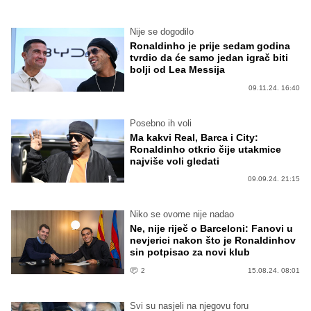
Nije se dogodilo
Ronaldinho je prije sedam godina
tvrdio da će samo jedan igrač biti
bolji od Lea Messija
09.11.24. 16:40
Posebno ih voli
Ma kakvi Real, Barca i City:
Ronaldinho otkrio čije utakmice
najviše voli gledati
09.09.24. 21:15
Niko se ovome nije nadao
Ne, nije riječ o Barceloni: Fanovi u
nevjerici nakon što je Ronaldinhov
sin potpisao za novi klub
2
15.08.24. 08:01
Svi su nasjeli na njegovu foru