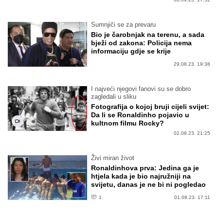
Sumnjiči se za prevaru
Bio je čarobnjak na terenu, a sada
bježi od zakona: Policija nema
informaciju gdje se krije
29.08.23. 19:38
I najveći njegovi fanovi su se dobro
zagledali u sliku
Fotografija o kojoj bruji cijeli svijet:
Da li se Ronaldinho pojavio u
kultnom filmu Rocky?
02.08.23. 21:25
Živi miran život
Ronaldinhova prva: Jedina ga je
htjela kada je bio najružniji na
svijetu, danas je ne bi ni pogledao
1
01.08.23. 17:11