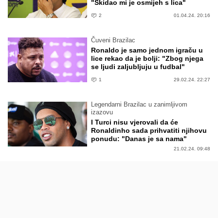
"Skidao mi je osmijeh s lica"
2
01.04.24. 20:16
Čuveni Brazilac
Ronaldo je samo jednom igraču u
lice rekao da je bolji: "Zbog njega
se ljudi zaljubljuju u fudbal"
1
29.02.24. 22:27
Legendarni Brazilac u zanimljivom
izazovu
I Turci nisu vjerovali da će
Ronaldinho sada prihvatiti njihovu
ponudu: "Danas je sa nama"
21.02.24. 09:48