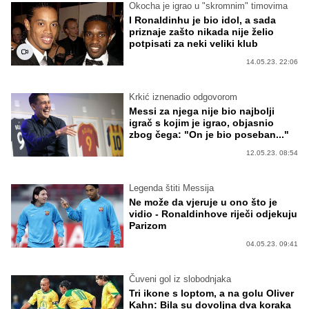
Okocha je igrao u "skromnim" timovima
I Ronaldinhu je bio idol, a sada
priznaje zašto nikada nije želio
potpisati za neki veliki klub
14.05.23. 22:06
Krkić iznenadio odgovorom
Messi za njega nije bio najbolji
igrač s kojim je igrao, objasnio
zbog čega: "On je bio poseban..."
12.05.23. 08:54
Legenda štiti Messija
Ne može da vjeruje u ono što je
vidio - Ronaldinhove riječi odjekuju
Parizom
04.05.23. 09:41
Čuveni gol iz slobodnjaka
Tri ikone s loptom, a na golu Oliver
Kahn: Bila su dovoljna dva koraka