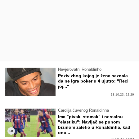
Nevjerovatni Ronaldinho
Poziv zbog kojeg je žena saznala
da ne igra poker u 4 ujutro: "Reci
joj..."
13.10.23. 22:29
Čarolija čuvenog Ronaldinha
Ima "pivski stomak" i nerealnu
"elastiku": Navijač se punom
brzinom zaletio u Ronaldinha, kad
ono...
08.09.23. 17:52