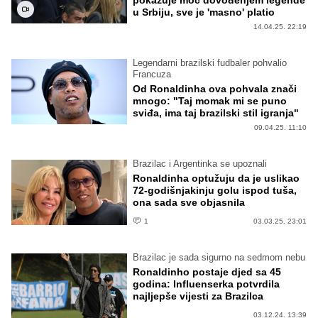
u Srbiju, sve je 'masno' platio
14.04.25. 22:19
Legendarni brazilski fudbaler pohvalio
Francuza
Od Ronaldinha ova pohvala znači
mnogo: "Taj momak mi se puno
sviđa, ima taj brazilski stil igranja"
09.04.25. 11:10
Brazilac i Argentinka se upoznali
Ronaldinha optužuju da je uslikao
72-godišnjakinju golu ispod tuša,
ona sada sve objasnila
1
03.03.25. 23:01
Brazilac je sada sigurno na sedmom nebu
Ronaldinho postaje djed sa 45
godina: Influenserka potvrdila
najljepše vijesti za Brazilca
03.12.24. 13:39