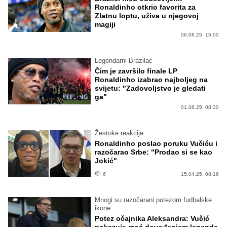
Ronaldinho otkrio favorita za
Zlatnu loptu, uživa u njegovoj
magiji
06.08.25. 15:00
Legendarni Brazilac
Čim je završilo finale LP
Ronaldinho izabrao najboljeg na
svijetu: "Zadovoljstvo je gledati
ga"
01.06.25. 08:30
Žestoke reakcije
Ronaldinho poslao poruku Vučiću i
razočarao Srbe: "Prodao si se kao
Jokić"
6
15.04.25. 08:16
Mnogi su razočarani potezom fudbalske
ikone
Potez očajnika Aleksandra: Vučić
pokazuje moć dovođenjem legende