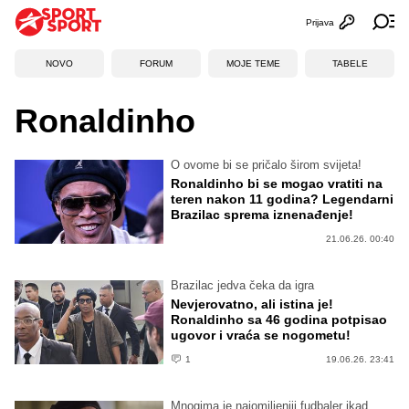
Prijava
Otvori profi
Ot
NOVO
FORUM
MOJE TEME
TABELE
Ronaldinho
O ovome bi se pričalo širom svijeta!
Ronaldinho bi se mogao vratiti na
teren nakon 11 godina? Legendarni
Brazilac sprema iznenađenje!
21.06.26. 00:40
Brazilac jedva čeka da igra
Nevjerovatno, ali istina je!
Ronaldinho sa 46 godina potpisao
ugovor i vraća se nogometu!
1
19.06.26. 23:41
Mnogima je najomiljeniji fudbaler ikad