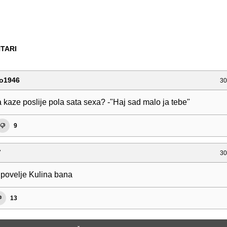
TARI
o1946
30
 kaze poslije pola sata sexa? -"Haj sad malo ja tebe"
9
V
30
d povelje Kulina bana
13