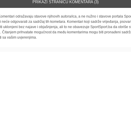
PRIKAŽI STRANICU KOMENTARA (3)
omentari odražavaju stavove njihovih autora/ica, a ne nužno i stavove portala Spor
i neće odgovarati za sadržaj tih kometara. Komentari koji sadrže vrijeđanja, psovan
iti uklonjeni bez najave i objašnjenja, ali to ne obavezuje SportSport.ba da obriše
la. Čitanjem prihvatate mogućnost da među komentarima mogu biti pronađeni sadrža
ti sa vašim uvjerenjima.