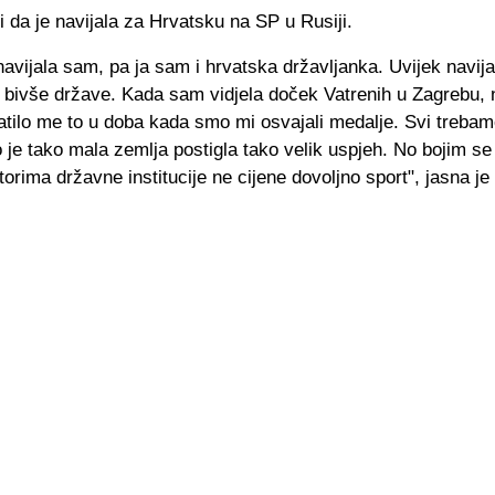
 i da je navijala za Hrvatsku na SP u Rusiji.
avijala sam, pa ja sam i hrvatska državljanka. Uvijek navi
 bivše države. Kada sam vidjela doček Vatrenih u Zagrebu, n
tilo me to u doba kada smo mi osvajali medalje. Svi trebamo
 je tako mala zemlja postigla tako velik uspjeh. No bojim se
orima državne institucije ne cijene dovoljno sport", jasna je 