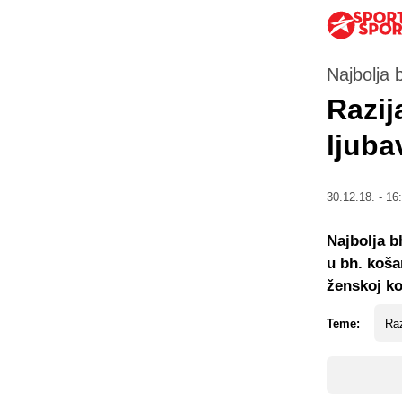
Najbolja 
Razij
ljuba
30.12.18. - 16
Najbolja b
u bh. koša
ženskoj ko
Teme:
Raz