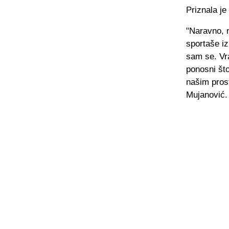
Priznala je
"Naravno, n
sportaše iz
sam se. Vra
ponosni što
našim prost
Mujanović.