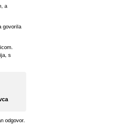
, a
 govorila
nicom.
ja, s
vca
an odgovor.