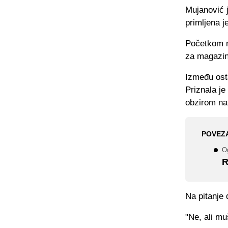
Mujanović 
primljena j
Početkom m
za magazin
Između osta
Priznala je
obzirom na
POVEZ
O
R
Na pitanje 
"Ne, ali muš