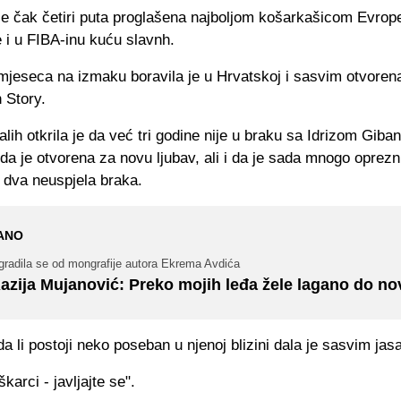
je čak četiri puta proglašena najboljom košarkašicom Evrope
e i u FIBA-inu kuću slavnh.
jeseca na izmaku boravila je u Hrvatskoj i sasvim otvorena
 Story.
lih otkrila je da već tri godine nije u braku sa Idrizom Giba
 da je otvorena za novu ljubav, ali i da je sada mnogo oprezni
 dva neuspjela braka.
ANO
gradila se od mongrafije autora Ekrema Avdića
azija Mujanović: Preko mojih leđa žele lagano do no
da li postoji neko poseban u njenoj blizini dala je sasvim jas
karci - javljajte se".