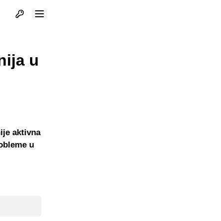
Otvori profil
Otvori meni
ija u
ije aktivna
robleme u