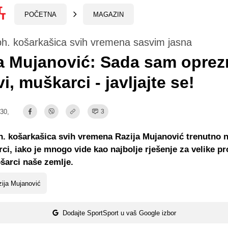
POČETNA
MAGAZIN
bh. košarkašica svih vremena sasvim jasna
a Mujanović: Sada sam oprezn
vi, muškarci - javljajte se!
:30,
3
h. košarkašica svih vremena Razija Mujanović trenutno n
rci, iako je mnogo vide kao najbolje rješenje za velike p
šarci naše zemlje.
ija Mujanović
Dodajte SportSport u vaš Google izbor