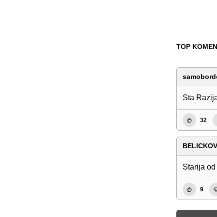
TOP KOMEN
samobord
Sta Razija
32
BELICKO
Starija o
9