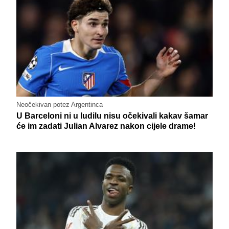
Neočekivan potez Argentinca
U Barceloni ni u ludilu nisu očekivali kakav šamar
će im zadati Julian Alvarez nakon cijele drame!