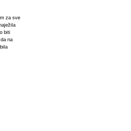
jam za sve
aježila
 biti
 da na
bila