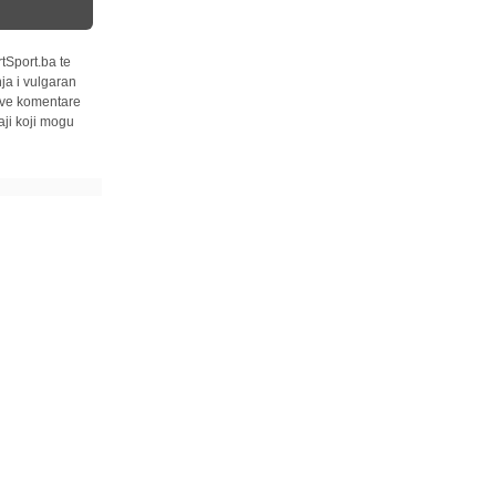
tSport.ba te
ja i vulgaran
 sve komentare
ji koji mogu