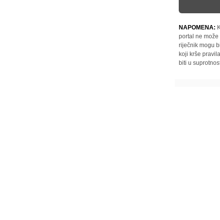
NAPOMENA:
K
portal ne može 
riječnik mogu b
koji krše pravi
biti u suprotnos