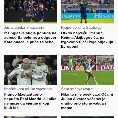
Jasna poruka iz Katalonije
Njegov trener iz Salzburga
Iz Engleske stigla ponuda na
Otkrio najveću "manu"
adresu Barcelone, a odgovor
Kerima Alajbegovića, pa
Katalonaca je priča za sebe
izgovorio riječi koje odjekuju
Evropom!
Neočekivana odluka Argentinca
Sada se čeka rasplet
Franco Mastantuono
Niko to nije očekivao: Očajni
napušta Real Madrid, ali niko
Julian Alvarez večeras je
ne može da vjeruje u koji
uradio ono što je valjda i
klub ide
morao