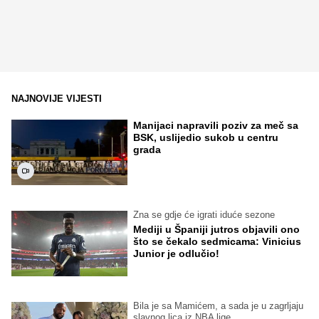
NAJNOVIJE VIJESTI
Manijaci napravili poziv za meč sa
BSK, uslijedio sukob u centru
grada
Zna se gdje će igrati iduće sezone
Mediji u Španiji jutros objavili ono
što se čekalo sedmicama: Vinicius
Junior je odlučio!
Bila je sa Mamićem, a sada je u zagrljaju
slavnog lica iz NBA lige