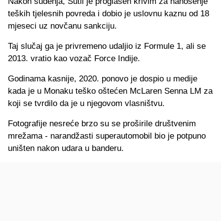
Nakon suđenja, Sutil je proglašen krivim za nanošenje
teških tjelesnih povreda i dobio je uslovnu kaznu od 18
mjeseci uz novčanu sankciju.
Taj slučaj ga je privremeno udaljio iz Formule 1, ali se
2013. vratio kao vozač Force Indije.
Godinama kasnije, 2020. ponovo je dospio u medije
kada je u Monaku teško oštećen McLaren Senna LM za
koji se tvrdilo da je u njegovom vlasništvu.
Fotografije nesreće brzo su se proširile društvenim
mrežama - narandžasti superautomobil bio je potpuno
uništen nakon udara u banderu.