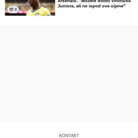
Arsenalu: "Možete dobiti Viniciusa
Juniora, ali ne ispod ove cijene"
6
KONTAKT