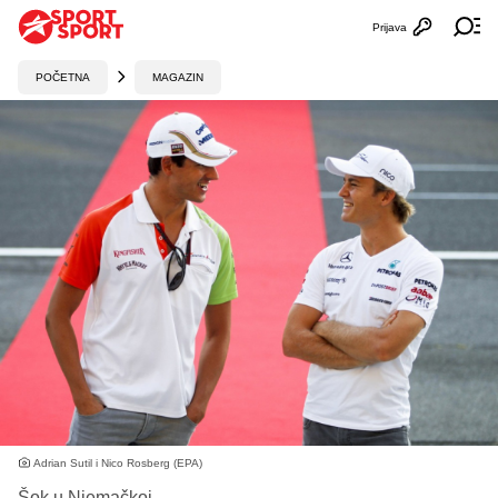
Prijava
Otvori profi
Ot
POČETNA
MAGAZIN
Adrian Sutil i Nico Rosberg (EPA)
Šok u Njemačkoj