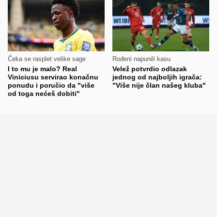
Čeka se rasplet velike sage
Rođeni napunili kasu
I to mu je malo? Real
Velež potvrdio odlazak
Viniciusu servirao konačnu
jednog od najboljih igrača:
ponudu i poručio da "više
"Više nije član našeg kluba"
od toga nećeš dobiti"