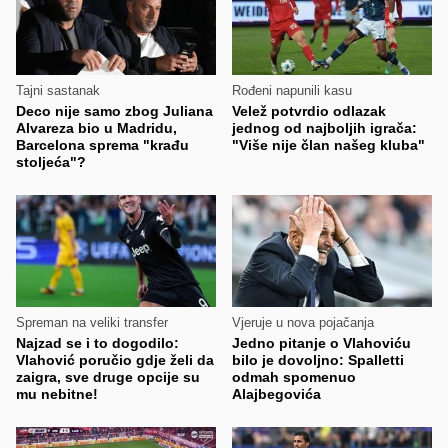
Tajni sastanak
Rođeni napunili kasu
Deco nije samo zbog Juliana
Velež potvrdio odlazak
Alvareza bio u Madridu,
jednog od najboljih igrača:
Barcelona sprema "krađu
"Više nije član našeg kluba"
stoljeća"?
Spreman na veliki transfer
Vjeruje u nova pojačanja
Najzad se i to dogodilo:
Jedno pitanje o Vlahoviću
Vlahović poručio gdje želi da
bilo je dovoljno: Spalletti
zaigra, sve druge opcije su
odmah spomenuo
mu nebitne!
Alajbegovića