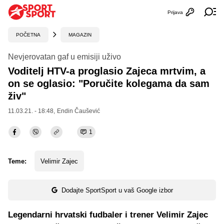
Prijava
Otvori profi
Ot
POČETNA
MAGAZIN
Nevjerovatan gaf u emisiji uživo
Voditelj HTV-a proglasio Zajeca mrtvim, a
on se oglasio: "Poručite kolegama da sam
živ"
11.03.21. - 18:48,
Endin Čaušević
1
Teme:
Velimir Zajec
Dodajte SportSport u vaš Google izbor
Legendarni hrvatski fudbaler i trener Velimir Zajec