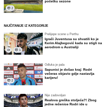
početku sezone
2
NAJČITANIJE IZ KATEGORIJE
Prelijepe scene u Perthu
Igrači Juventusa su shvatili ko je
Kerim Alajbegović kada su stigli na
aerodrom u Australiji
1
Odluka je pala
Sapunici je došao kraj: Rodri
večeras objavio gdje nastavlja
karijeru!
2
Nije zadovoljan
Realova greška stoljeća?! Zbog
jedne rečenice Rodri ide u