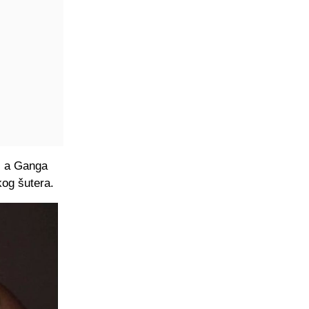
n, a Ganga
kog šutera.