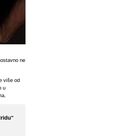
dnostavno ne
e više od
o u
ma.
dridu"