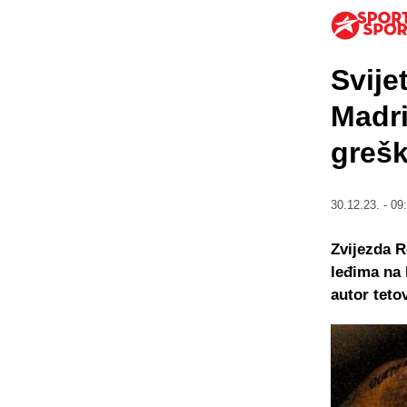
Svije
Madri
greš
30.12.23. - 09
Zvijezda R
leđima na 
autor teto