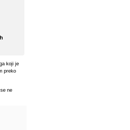
ih
ga koji je
om preko
 se ne