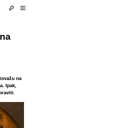
Otvori profil
Otvori meni
l
lna
etovažu na
a. Ipak,
raviti.