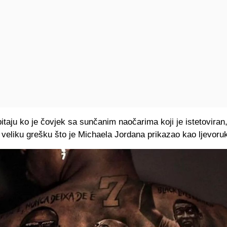
itaju ko je čovjek sa sunčanim naočarima koji je istetovira
 veliku grešku što je Michaela Jordana prikazao kao ljevoru