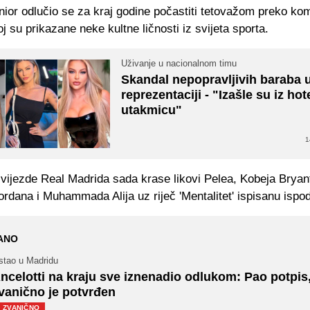
nior odlučio se za kraj godine počastiti tetovažom preko ko
oj su prikazane neke kultne ličnosti iz svijeta sporta.
Uživanje u nacionalnom timu
Skandal nepopravljivih baraba 
reprezentaciji - "Izašle su iz ho
utakmicu"
1
zvijezde Real Madrida sada krase likovi Pelea, Kobeja Bryan
rdana i Muhammada Alija uz riječ 'Mentalitet' ispisanu ispod
ANO
stao u Madridu
ncelotti na kraju sve iznenadio odlukom: Pao potpis
vanično je potvrđen
ZVANIČNO