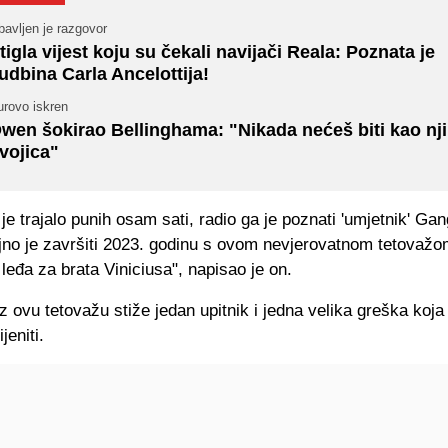
avljen je razgovor
tigla vijest koju su čekali navijači Reala: Poznata je
udbina Carla Ancelottija!
urovo iskren
wen šokirao Bellinghama: "Nikada nećeš biti kao nj
vojica"
 je trajalo punih osam sati, radio ga je poznati 'umjetnik' Gan
ajno je završiti 2023. godinu s ovom nevjerovatnom tetovaž
leđa za brata Viniciusa", napisao je on.
 ovu tetovažu stiže jedan upitnik i jedna velika greška koja
eniti.