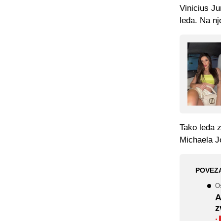
Vinicius Ju
leđa. Na nj
Tako leđa 
Michaela Jo
POVEZ
O
A
z
·