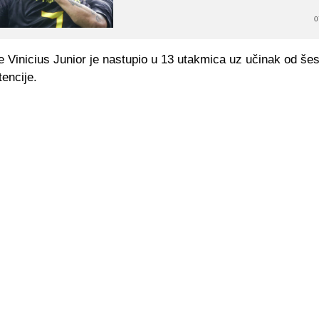
0
 Vinicius Junior je nastupio u 13 utakmica uz učinak od še
stencije.