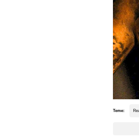
Teme:
Rea