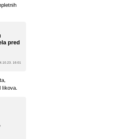
mpletnih
u
tela pred
4.10.23. 16:01
ta,
 likova.
,