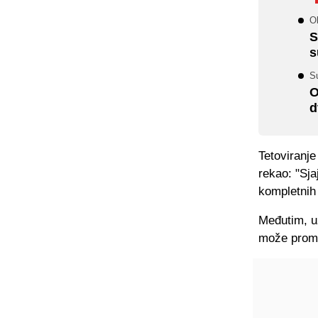
Ob
S
s
S
O
d
Tetoviranje
rekao: "Sj
kompletnih 
Međutim, uz
može promij