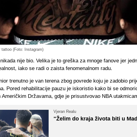
r tattoo (Foto: Instagram)
nikada nije bio. Velika je to greška za mnoge fanove jer je
ealnost, iako se radi o zaista fenomenalnom radu.
nior trenutno je van terena zbog povrede koju je zadobio prij
. Pored rehabilitacije pauzu je iskoristio kako bi se odmori
m Američkim Državama, gdje je prisustvovao NBA utakmica
Vjeran Realu
"Želim do kraja života biti u Ma