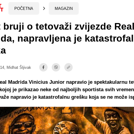
POČETNA
MAGAZIN
t bruji o tetovaži zvijezde Rea
da, napravljena je katastrofa
ka
:14,
Midhat Šljivak
eal Madrida Vinicius Junior napravio je spektakularnu t
kojoj je prikazao neke od najboljih sportista svih vremen
važe napravio je katastrofalnu grešku koja se ne može isp