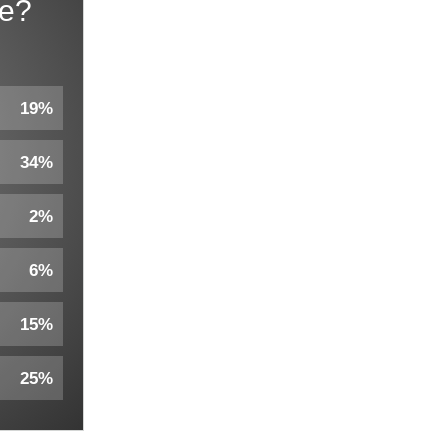
ne?
19%
34%
2%
6%
15%
25%