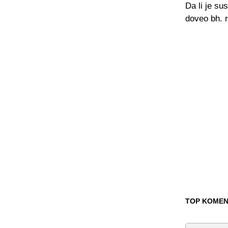
Da li je su
doveo bh. 
TOP KOMEN