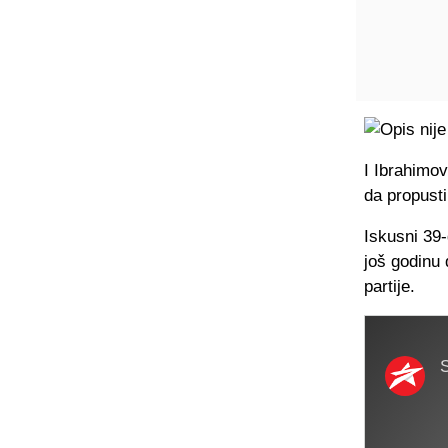
I Ibrahimov
da propust
Iskusni 39-
još godinu 
partije.
S