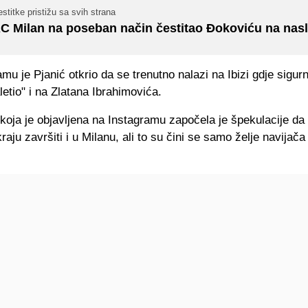
stitke pristižu sa svih strana
C Milan na poseban način čestitao Đokoviću na nas
mu je Pjanić otkrio da se trenutno nalazi na Ibizi gdje sigur
letio" i na Zlatana Ibrahimovića.
 koja je objavljena na Instagramu započela je špekulacije da 
aju završiti i u Milanu, ali to su čini se samo želje navijača