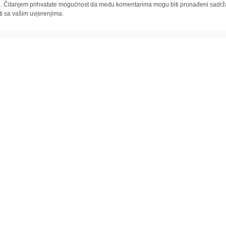
la. Čitanjem prihvatate mogućnost da među komentarima mogu biti pronađeni sadrža
ti sa vašim uvjerenjima.