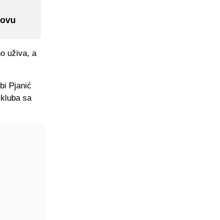
lovu
no uživa, a
bi Pjanić
 kluba sa