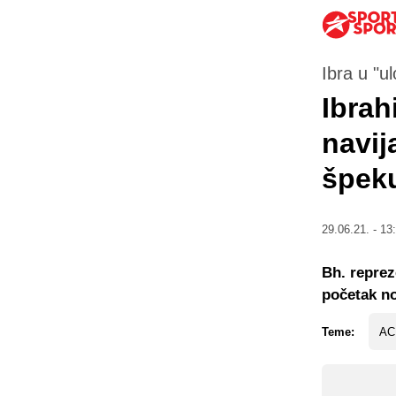
Ibra u "u
Ibrah
navij
špeku
29.06.21. - 13
Bh. reprez
početak n
Teme:
AC