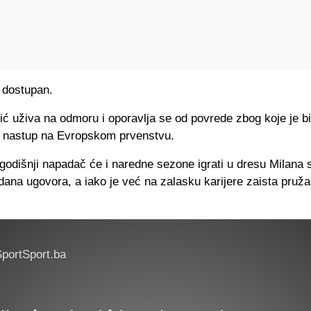
ić uživa na odmoru i oporavlja se od povrede zbog koje je b
i nastup na Evropskom prvenstvu.
godišnji napadač će i naredne sezone igrati u dresu Milana 
dana ugovora, a iako je već na zalasku karijere zaista pruža
portSport.ba