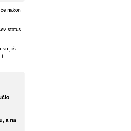
a će nakon
ćev status
i su još
 i
učio
u, a na