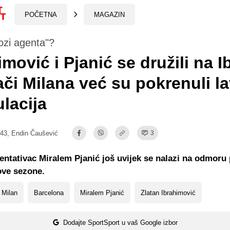
POČETNA
MAGAZIN
lozi agenta"?
imović i Pjanić se družili na Ib
ači Milana već su pokrenuli l
lacija
:43,
Endin Čaušević
3
entativac Miralem Pjanić još uvijek se nalazi na odmoru
ove sezone.
 Milan
Barcelona
Miralem Pjanić
Zlatan Ibrahimović
Dodajte SportSport u vaš Google izbor