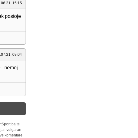
.06.21. 15:15
ek postoje
.07.21. 09:04
...nemoj
tSport.ba te
ja i vulgaran
 sve komentare