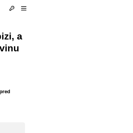
Otvori profil
Otvori meni
izi, a
avinu
 pred