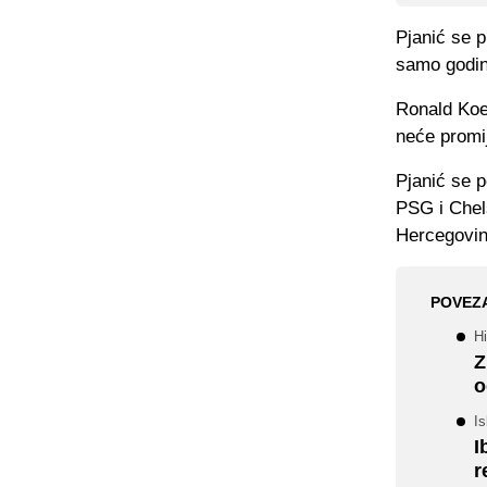
Pjanić se p
samo godinu
Ronald Koe
neće promij
Pjanić se p
PSG i Chel
Hercegovini
POVEZ
Hi
Z
o
I
I
r