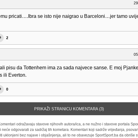
29
mu pricati….Ibra se isto nije naigrao u Barceloni…jer tamo uvij
2
05
rali pisu da Tottenhem ima za sada najvece sanse. E moj Pjanke
 ili Everton.
0
PRIKAŽI STRANICU KOMENTARA (3)
omentari odražavaju stavove njihovih autora/ica, a ne nužno i stavove portala Spor
i neće odgovarati za sadržaj tih kometara. Komentari koji sadrže vrijeđanja, psovan
iti uklonjeni bez najave i objašnjenja, ali to ne obavezuje SportSport.ba da obriše