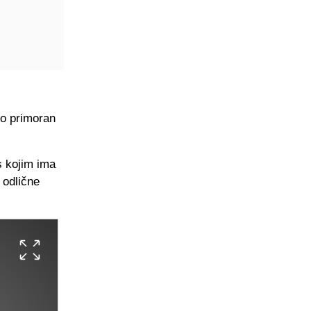
io primoran
s kojim ima
 odlične