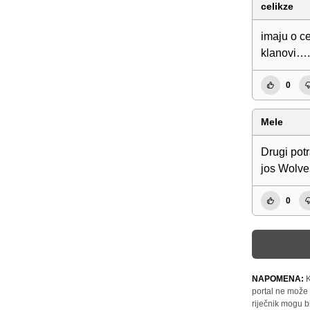
celikze
imaju o ce
klanovi….
0
Mele
Drugi pot
jos Wolves
0
NAPOMENA:
K
portal ne može 
riječnik mogu b