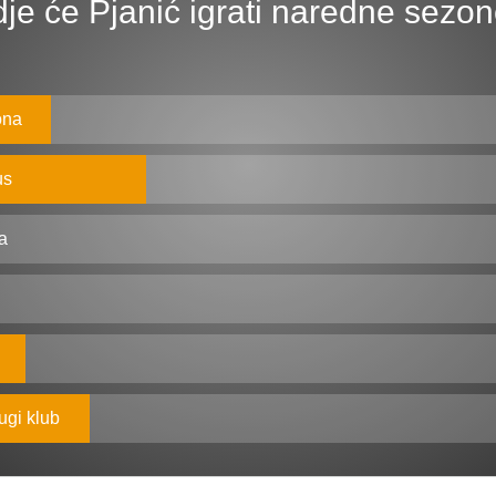
je će Pjanić igrati naredne sezo
ona
us
a
ugi klub