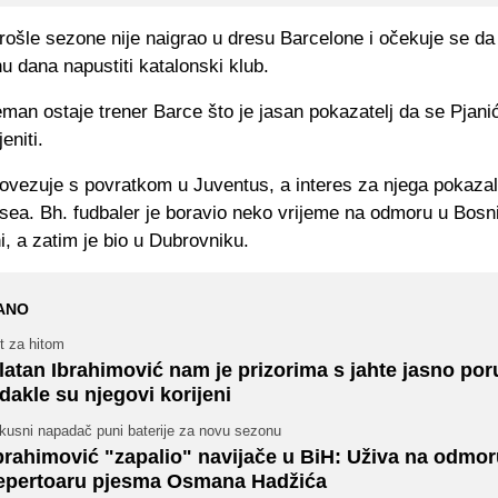
rošle sezone nije naigrao u dresu Barcelone i očekuje se d
 dana napustiti katalonski klub.
man ostaje trener Barce što je jasan pokazatelj da se Pjani
eniti.
ovezuje s povratkom u Juventus, a interes za njega pokazal
sea. Bh. fudbaler je boravio neko vrijeme na odmoru u Bosni
, a zatim je bio u Dubrovniku.
ANO
t za hitom
latan Ibrahimović nam je prizorima s jahte jasno por
dakle su njegovi korijeni
skusni napadač puni baterije za novu sezonu
brahimović "zapalio" navijače u BiH: Uživa na odmor
epertoaru pjesma Osmana Hadžića