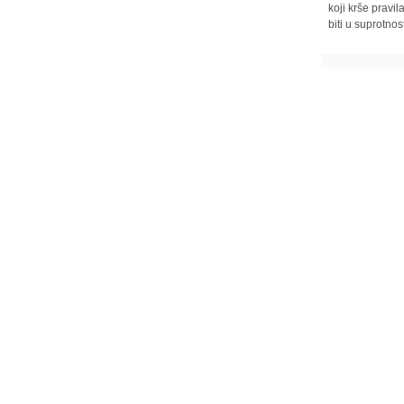
koji krše pravi
biti u suprotnos