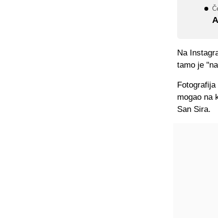
Če
A
Na Instagra
tamo je "na
Fotografija
mogao na kr
San Sira.