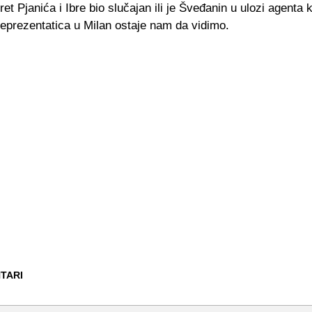
sret Pjanića i Ibre bio slučajan ili je Šveđanin u ulozi agenta 
reprezentatica u Milan ostaje nam da vidimo.
TARI