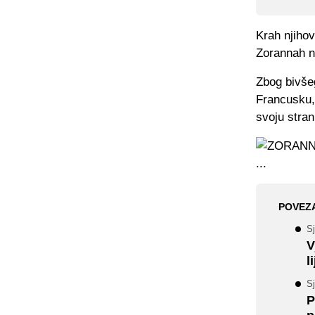
Krah njiho
Zorannah ni
Zbog bivšeg
Francusku, 
svoju stra
POVEZ
Sj
V
l
Sj
P