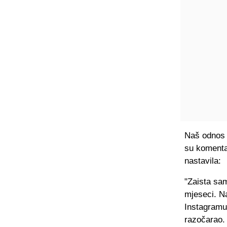
Naš odnos j
su komentar
nastavila:
"Zaista sa
mjeseci. Na
Instagramu 
razočarao. 