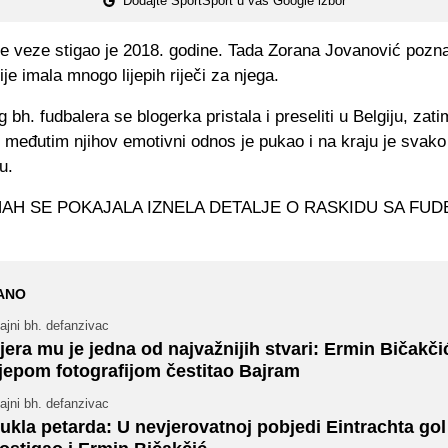
Dodajte SportSport u vaš Google izbor
ve veze stigao je 2018. godine. Tada Zorana Jovanović pozna
je imala mnogo lijepih riječi za njega.
 bh. fudbalera se blogerka pristala i preseliti u Belgiju, zati
međutim njihov emotivni odnos je pukao i na kraju je svako
nu.
ANO
ajni bh. defanzivac
jera mu je jedna od najvažnijih stvari: Ermin Bičakči
ijepom fotografijom čestitao Bajram
ajni bh. defanzivac
ukla petarda: U nevjerovatnoj pobjedi Eintrachta gol