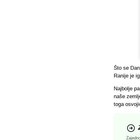
Što se Dani
Ranije je i
Najbolje pa
naše zemlj
toga osvoji
Zajedno