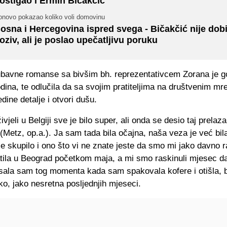
ostigao i Ermin Bičakčić
onovo pokazao koliko voli domovinu
osna i Hercegovina ispred svega - Bičakčić nije dob
oziv, ali je poslao upečatljivu poruku
ubavne romanse sa bivšim bh. reprezentativcem Zorana je gov
dina, te odlučila da sa svojim pratiteljima na društvenim m
edine detalje i otvori dušu.
vjeli u Belgiji sve je bilo super, ali onda se desio taj prelaz
Metz, op.a.). Ja sam tada bila očajna, naša veza je već bila
se skupilo i ono što vi ne znate jeste da smo mi jako davno ra
tila u Beograd početkom maja, a mi smo raskinuli mjesec da
isala sam tog momenta kada sam spakovala kofere i otišla, 
ko, jako nesretna posljednjih mjeseci.