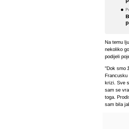
p
P
B
p
Na temu lj
nekoliko go
podijeli poj
"Dok smo ži
Francusku (
krizi. Sve 
sam se vra
toga. Prod
sam bila ja