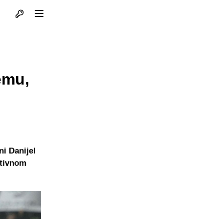
Otvori profil
Otvori meni
emu,
ni Danijel
ktivnom