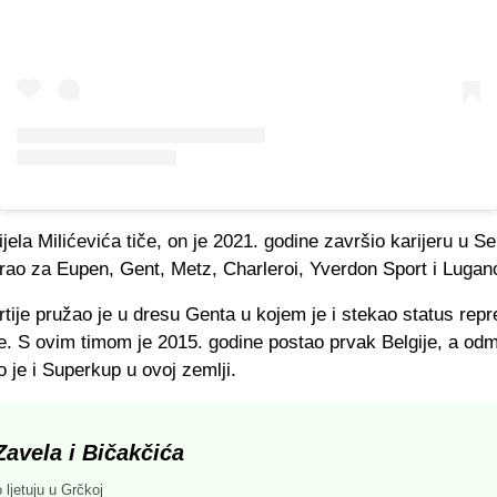
jela Milićevića tiče, on je 2021. godine završio karijeru u Se
grao za Eupen, Gent, Metz, Charleroi, Yverdon Sport i Lugan
rtije pružao je u dresu Genta u kojem je i stekao status rep
e. S ovim timom je 2015. godine postao prvak Belgije, a od
o je i Superkup u ovoj zemlji.
Zavela i Bičakčića
 ljetuju u Grčkoj