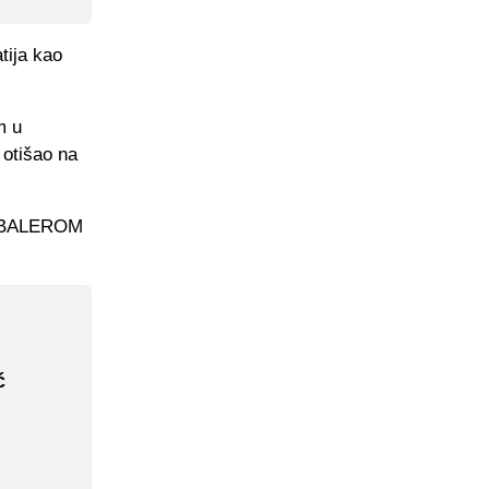
tija kao
m u
 otišao na
ć