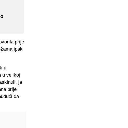
io
orila prije
režama ipak
ak u
 u velikoj
skinuli, ja
na prije
budući da