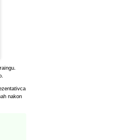
raingu.
o.
rezentativca
mah nakon