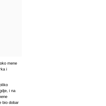
di oko mene
rka i
oliko
dje, i na
 mene
e bio dobar