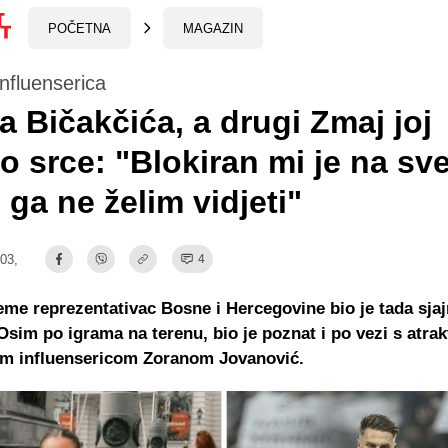
POČETNA
MAGAZIN
nfluenserica
a Bičakčića, a drugi Zmaj joj
o srce: "Blokiran mi je na sv
 ga ne želim vidjeti"
:03,
4
eme reprezentativac Bosne i Hercegovine bio je tada sjaj
 Osim po igrama na terenu, bio je poznat i po vezi s atra
om influensericom Zoranom Jovanović.