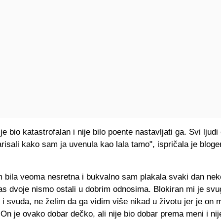
e bio katastrofalan i nije bilo poente nastavljati ga. Svi lju
isali kako sam ja uvenula kao lala tamo", ispričala je bloge
m bila veoma nesretna i bukvalno sam plakala svaki dan nek
s dvoje nismo ostali u dobrim odnosima. Blokiran mi je svug
i svuda, ne želim da ga vidim više nikad u životu jer je on
On je ovako dobar dečko, ali nije bio dobar prema meni i nij