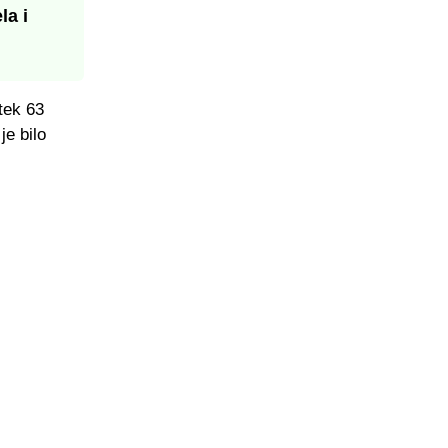
la i
tek 63
je bilo