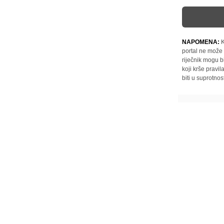
NAPOMENA:
K
portal ne može 
riječnik mogu b
koji krše pravi
biti u suprotnos