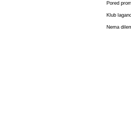
Pored promo
Klub lagano
Nema dilem