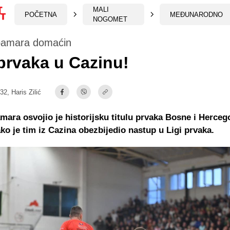
MALI
POČETNA
MEĐUNARODNO
NOGOMET
amara domaćin
prvaka u Cazinu!
:32,
Haris Zilić
ra osvojio je historijsku titulu prvaka Bosne i Herceg
tako je tim iz Cazina obezbijedio nastup u Ligi prvaka.