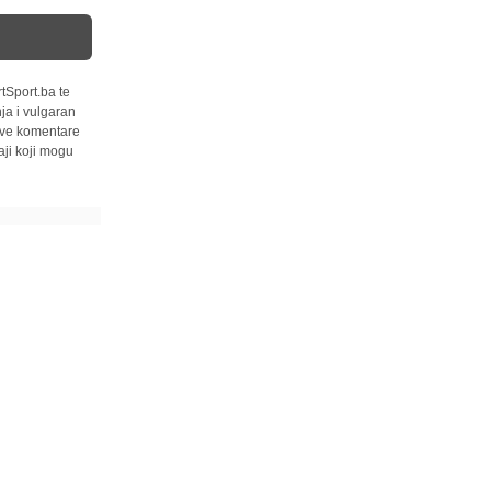
tSport.ba te
ja i vulgaran
 sve komentare
ji koji mogu