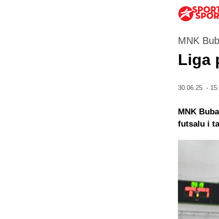
MNK Bub
Liga 
30.06.25. - 15
MNK Bubama
futsalu i 