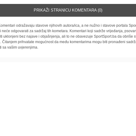
PRIKAŽI STRANICU KOMENTARA (0)
omentari odražavaju stavove njihovih autora/ica, a ne nužno i stavove portala Spor
i neće odgovarati za sadržaj tih kometara. Komentari koji sadrže vrijeđanja, psovan
iti uklonjeni bez najave i objašnjenja, ali to ne obavezuje SportSport.ba da obriše
la. Čitanjem prihvatate mogućnost da među komentarima mogu biti pronađeni sadrža
ti sa vašim uvjerenjima.