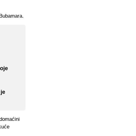
 Bubamara.
voje
je
 domaćini
kuće