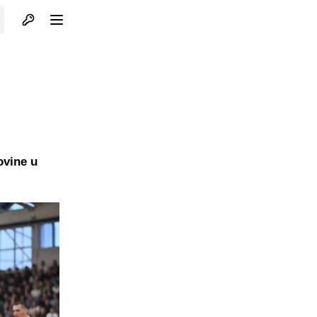
Otvori profil
Otvori meni
ovine u