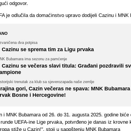
gući odgovor.
A je odlučila da domaćinstvo upravo dodijeli Cazinu i MNK
ANO
zvaničena dva potpisa
 Cazinu se sprema tim za Ligu prvaka
NK Bubamara ima sezonu za pamćenje
 Cazinu se večeras slavi titula: Građani pozdravili s
ampione
storijski trenutak za klub sa sjeverozapada naše zemlje
rajina gori, Cazin večeras ne spava: MNK Bubamara 
rvak Bosne i Hercegovine!
n i MNK Bubamara od 26. do 31. augusta 2025. godine biće
 runde UEFA-ine Lige prvaka, potvrđeno je danas iz krovne 
vropa stiže u Cazin!", stoji u saopštenju MNK Bubamara