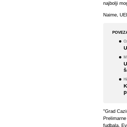
najbolji mo
Naime, UEF
POVEZ
O
U
M
U
š
Hi
K
p
"Grad Cazi
Prelimarne
fudbala. E