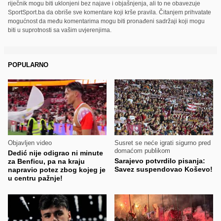
riječnik mogu biti uklonjeni bez najave i objašnjenja, ali to ne obavezuje
SportSport.ba da obriše sve komentare koji krše pravila. Čitanjem prihvatate
mogućnost da među komentarima mogu biti pronađeni sadržaji koji mogu
biti u suprotnosti sa vašim uvjerenjima.
POPULARNO
Objavljen video
Susret se neće igrati sigurno pred
domaćom publikom
Dedić nije odigrao ni minute
Sarajevo potvrdilo pisanja:
za Benficu, pa na kraju
Savez suspendovao Koševo!
napravio potez zbog kojeg je
u centru pažnje!