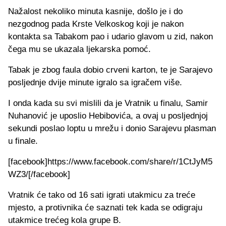
Nažalost nekoliko minuta kasnije, došlo je i do
nezgodnog pada Krste Velkoskog koji je nakon
kontakta sa Tabakom pao i udario glavom u zid, nakon
čega mu se ukazala ljekarska pomoć.
Tabak je zbog faula dobio crveni karton, te je Sarajevo
posljednje dvije minute igralo sa igračem više.
I onda kada su svi mislili da je Vratnik u finalu, Samir
Nuhanović je uposlio Hebibovića, a ovaj u posljednjoj
sekundi poslao loptu u mrežu i donio Sarajevu plasman
u finale.
[facebook]https://www.facebook.com/share/r/1CtJyM5
WZ3/[/facebook]
Vratnik će tako od 16 sati igrati utakmicu za treće
mjesto, a protivnika će saznati tek kada se odigraju
utakmice trećeg kola grupe B.