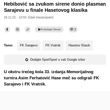
Hebibović sa zvukom sirene donio plasman
Sarajevu u finale Hasetovog klasika
28.12.25. - 10:55,
Edah Hasanspahić
2
Poslušajte
članak
Teme:
FK Sarajevo
FK Vratnik
Hasetov Klasik
Dodajte SportSport u vaš Google izbor
U okviru trećeg kola 33. izdanja Memorijalnog
turnira Asim Ferhatović Hase meč su odigrali FK
Sarajevo i FK Vratnik.