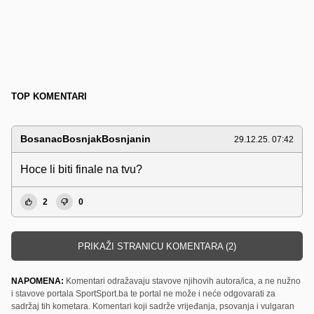
TOP KOMENTARI
BosanacBosnjakBosnjanin
29.12.25. 07:42
Hoce li biti finale na tvu?
2
0
PRIKAŽI STRANICU KOMENTARA (2)
NAPOMENA:
Komentari odražavaju stavove njihovih autora/ica, a ne nužno
i stavove portala SportSport.ba te portal ne može i neće odgovarati za
sadržaj tih kometara. Komentari koji sadrže vrijeđanja, psovanja i vulgaran