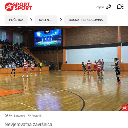
Prijava
Otvori profi
Ot
POČETNA
MALI NOGOMET
BOSNA I HERCEGOVINA
FK Sarajevo - FK Vratnik
Nevjerovatna završnica