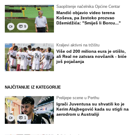
Saopštenje načelnika Općine Centar
Mandić objavio video terena
Koševa, pa žestoko prozvao
Džemidžića: "Smiješ li Borcu..."
9
Kraljevi aktivni na tržištu
Više od 200 miliona eura je otišlo,
ali Real ne zatvara novčanik - biće
još pojačanja
NAJČITANIJE IZ KATEGORIJE
Prelijepe scene u Perthu
Igrači Juventusa su shvatili ko je
Kerim Alajbegović kada su stigli na
aerodrom u Australiji
1