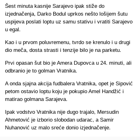
Šest minuta kasnije Sarajevo ipak stiže do
izjednačenja, Darko Bodul uprkos nešto lošijem šutu
uspijeva poslati loptu uz samu stativu i vratiti Sarajevo
u egal.
Kao i u prvom poluvremenu, tvrdo se krenulo i u drugi
dio meča, dosta strasti i tenzije bilo je na parketu.
Prvi opasan šut bio je Amera Dupovca u 24. minuti, ali
odbranio je to golman Vratnika.
A onda sjajna akcija fudbalera Vratnika, opet je Sipović
petom ostavio loptu koju je pokupio Amel Handžić i
matirao golmana Sarajeva.
Ipak vodstvo Vratnika nije dugo trajalo, Mersudin
Ahmetović je izborio slobodan udarac, a Samir
Nuhanović uz malo sreće donio izjednačenje.