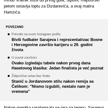
minuti Vratnik stiže do prvog gola, Sipović majstorski
petom ostavlja loptu za Dizdarevića, a ovaj matira
Hamzića.
POVEZANO
Potvrdio na svom Instagram profilu
Bivši fudbaler Sarajeva i reprezentativac Bosne
i Hercegovine završio karijeru u 29. godini
života
U susret završnici
Ovako izgledaju tabele nakon prvog dana
Hasetovog klasika: Jedan finalista je već poznat
Željezničar ostao bez finala
Stanić u Jordanovom stilu nakon remija sa
Čelikom: "Nismo izgubili, nestalo nam je
vremena"
Nakon pogotka rasplamsala se igra na terenu, Sarajevo