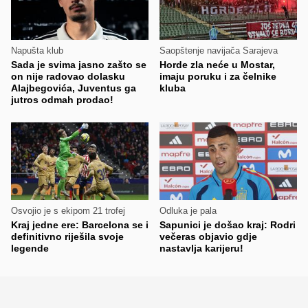
Napušta klub
Saopštenje navijača Sarajeva
Sada je svima jasno zašto se
Horde zla neće u Mostar,
on nije radovao dolasku
imaju poruku i za čelnike
Alajbegovića, Juventus ga
kluba
jutros odmah prodao!
Osvojio je s ekipom 21 trofej
Odluka je pala
Kraj jedne ere: Barcelona se i
Sapunici je došao kraj: Rodri
definitivno riješila svoje
večeras objavio gdje
legende
nastavlja karijeru!