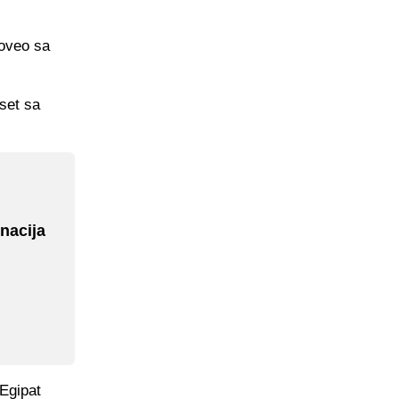
poveo sa
 set sa
nacija
 Egipat