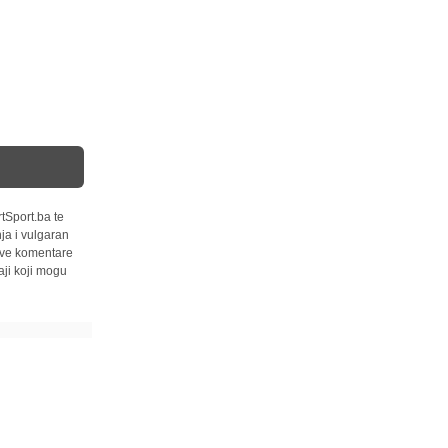
tSport.ba te
ja i vulgaran
 sve komentare
ji koji mogu