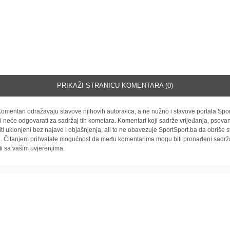
PRIKAŽI STRANICU KOMENTARA (0)
omentari odražavaju stavove njihovih autora/ica, a ne nužno i stavove portala Spor
i neće odgovarati za sadržaj tih kometara. Komentari koji sadrže vrijeđanja, psovan
iti uklonjeni bez najave i objašnjenja, ali to ne obavezuje SportSport.ba da obriše
la. Čitanjem prihvatate mogućnost da među komentarima mogu biti pronađeni sadrža
ti sa vašim uvjerenjima.