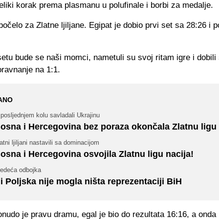
eliki korak prema plasmanu u polufinale i borbi za medalje.
počelo za Zlatne ljiljane. Egipat je dobio prvi set sa 28:26 i 
tu bude se naši momci, nametuli su svoj ritam igre i dobili
oravnanje na 1:1.
ANO
posljednjem kolu savladali Ukrajinu
osna i Hercegovina bez poraza okončala Zlatnu ligu 
atni ljiljani nastavili sa dominacijom
osna i Hercegovina osvojila Zlatnu ligu nacija!
jedeća odbojka
i Poljska nije mogla ništa reprezentaciji BiH
onudo je pravu dramu, egal je bio do rezultata 16:16, a onda