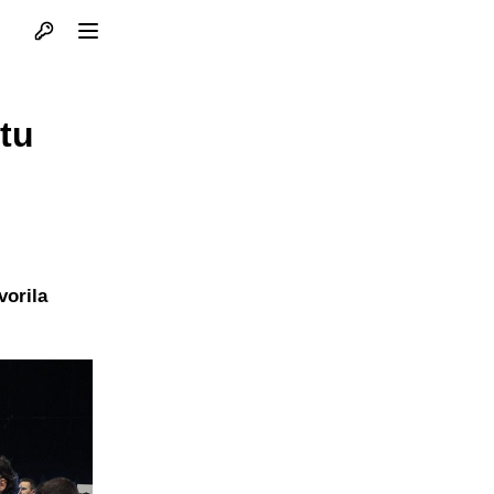
Otvori profil
Otvori meni
rtu
vorila