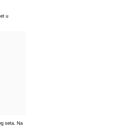
et u
eg seta. Na