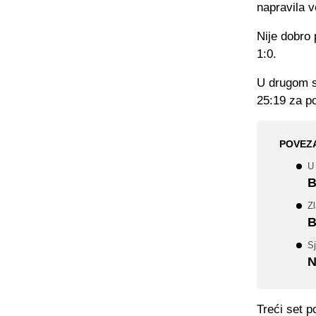
napravila v
Nije dobro 
1:0.
U drugom se
25:19 za p
POVEZ
U 
B
Zl
B
S
N
Treći set p