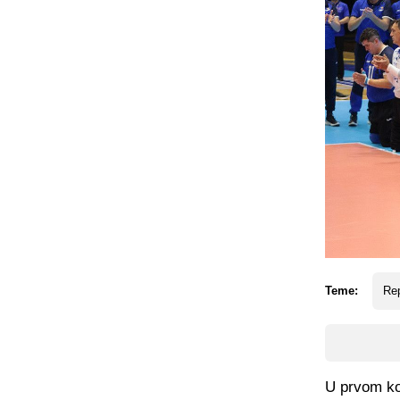
Teme:
Rep
U prvom kol