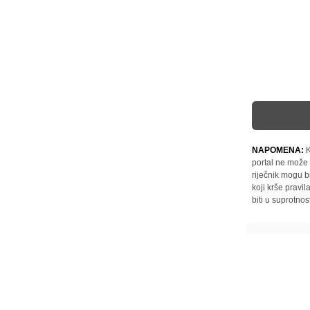
NAPOMENA:
K
portal ne može 
riječnik mogu b
koji krše pravi
biti u suprotnos