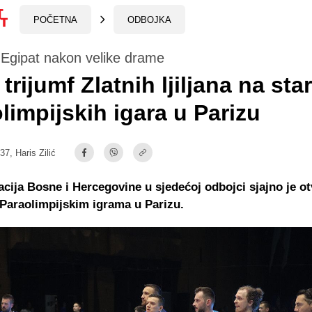
POČETNA
ODBOJKA
 Egipat nakon velike drame
 trijumf Zlatnih ljiljana na sta
limpijskih igara u Parizu
:37,
Haris Zilić
cija Bosne i Hercegovine u sjedećoj odbojci sjajno je ot
Paraolimpijskim igrama u Parizu.