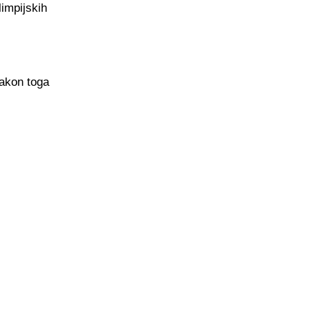
limpijskih
nakon toga