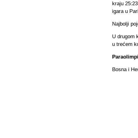
kraju 25:23
igara u Par
Najbolji p
U drugom ko
u trećem k
Paraolimpi
Bosna i Her