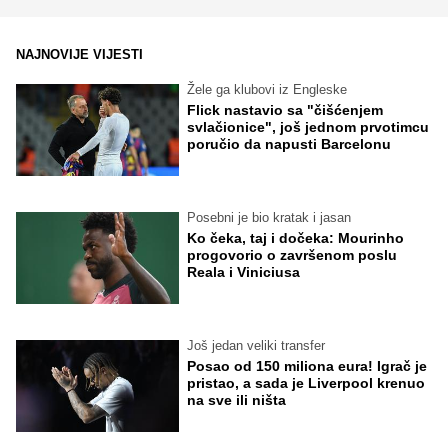
NAJNOVIJE VIJESTI
Žele ga klubovi iz Engleske
Flick nastavio sa "čišćenjem
svlačionice", još jednom prvotimcu
poručio da napusti Barcelonu
Posebni je bio kratak i jasan
Ko čeka, taj i dočeka: Mourinho
progovorio o završenom poslu
Reala i Viniciusa
Još jedan veliki transfer
Posao od 150 miliona eura! Igrač je
pristao, a sada je Liverpool krenuo
na sve ili ništa