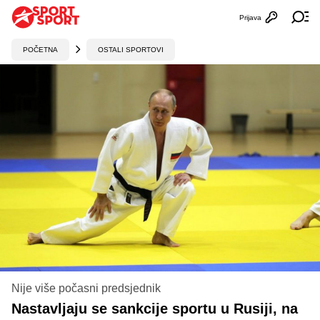
Prijava
Otvori profi
Ot
POČETNA
OSTALI SPORTOVI
Nije više počasni predsjednik
Nastavljaju se sankcije sportu u Rusiji, na