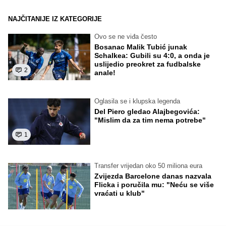
NAJČITANIJE IZ KATEGORIJE
Ovo se ne viđa često
Bosanac Malik Tubić junak
Schalkea: Gubili su 4:0, a onda je
uslijedio preokret za fudbalske
2
anale!
Oglasila se i klupska legenda
Del Piero gledao Alajbegovića:
"Mislim da za tim nema potrebe"
1
Transfer vrijedan oko 50 miliona eura
Zvijezda Barcelone danas nazvala
Flicka i poručila mu: "Neću se više
vraćati u klub"