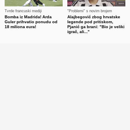
Tvrde francuski mediji
"Problemi" s novim brojem
Bomba iz Madrida! Arda
Alajbegović zbog hrvatske
Guler prihvatio ponudu od
legende pod pritiskom,
18 miliona eura!
Pjanić ga brani: "Bio je veliki
igrač, ali..."