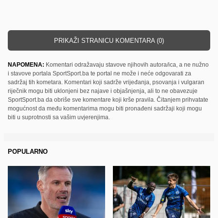
PRIKAŽI STRANICU KOMENTARA (0)
NAPOMENA:
Komentari odražavaju stavove njihovih autora/ica, a ne nužno
i stavove portala SportSport.ba te portal ne može i neće odgovarati za
sadržaj tih kometara. Komentari koji sadrže vrijeđanja, psovanja i vulgaran
riječnik mogu biti uklonjeni bez najave i objašnjenja, ali to ne obavezuje
SportSport.ba da obriše sve komentare koji krše pravila. Čitanjem prihvatate
mogućnost da među komentarima mogu biti pronađeni sadržaji koji mogu
biti u suprotnosti sa vašim uvjerenjima.
POPULARNO