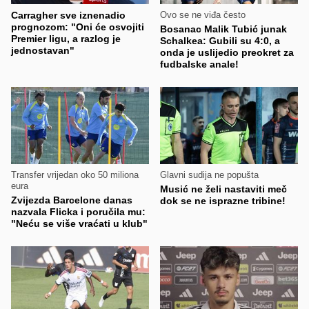
Carragher sve iznenadio
Ovo se ne viđa često
prognozom: "Oni će osvojiti
Bosanac Malik Tubić junak
Premier ligu, a razlog je
Schalkea: Gubili su 4:0, a
jednostavan"
onda je uslijedio preokret za
fudbalske anale!
Transfer vrijedan oko 50 miliona
Glavni sudija ne popušta
eura
Musić ne želi nastaviti meč
Zvijezda Barcelone danas
dok se ne isprazne tribine!
nazvala Flicka i poručila mu:
"Neću se više vraćati u klub"