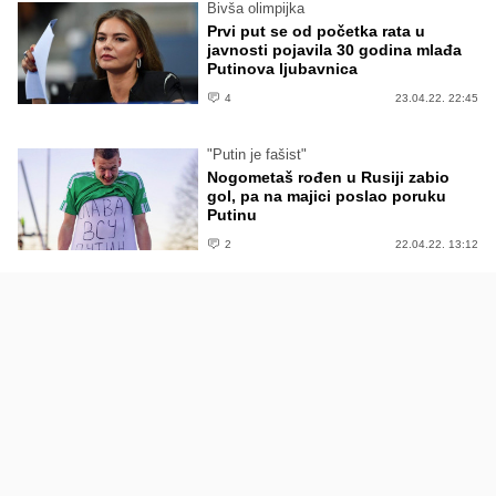
Bivša olimpijka
Prvi put se od početka rata u
javnosti pojavila 30 godina mlađa
Putinova ljubavnica
4
23.04.22. 22:45
"Putin je fašist"
Nogometaš rođen u Rusiji zabio
gol, pa na majici poslao poruku
Putinu
2
22.04.22. 13:12