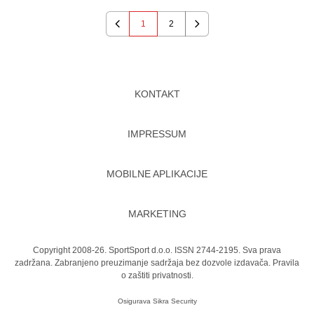
1
2
Previous
Next
KONTAKT
IMPRESSUM
MOBILNE APLIKACIJE
MARKETING
Copyright 2008-26. SportSport d.o.o. ISSN 2744-2195. Sva prava
zadržana. Zabranjeno preuzimanje sadržaja bez dozvole izdavača.
Pravila
o zaštiti privatnosti.
Osigurava
Sikra Security