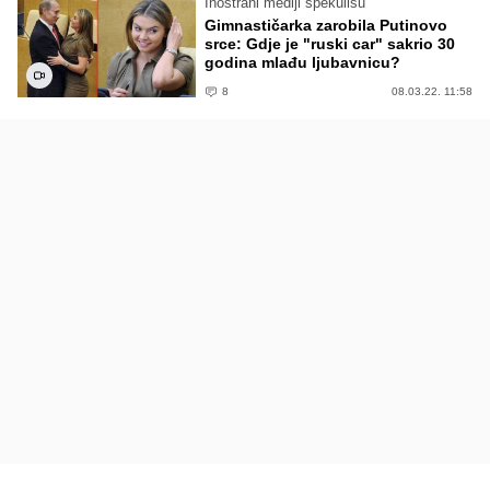
Inostrani mediji špekulišu
Gimnastičarka zarobila Putinovo
srce: Gdje je "ruski car" sakrio 30
godina mlađu ljubavnicu?
8
08.03.22. 11:58