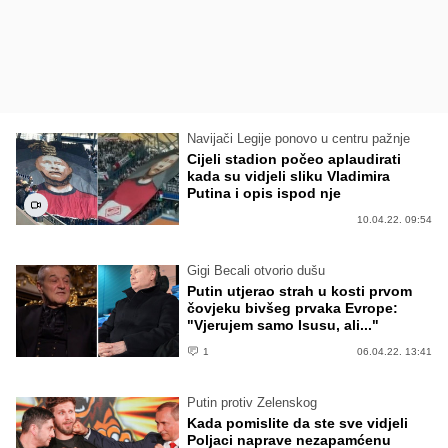
Navijači Legije ponovo u centru pažnje
Cijeli stadion počeo aplaudirati
kada su vidjeli sliku Vladimira
Putina i opis ispod nje
10.04.22. 09:54
Gigi Becali otvorio dušu
Putin utjerao strah u kosti prvom
čovjeku bivšeg prvaka Evrope:
"Vjerujem samo Isusu, ali..."
1
06.04.22. 13:41
Putin protiv Zelenskog
Kada pomislite da ste sve vidjeli
Poljaci naprave nezapamćenu