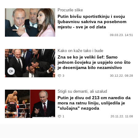
Procurile slike
Putin bivšu sportistkinju i svoju
ljubavnicu sakriva na posebnom
mjestu - sve je od zlata
09.03.23. 14:51
Kako on kaže tako i bude
Zna se ko je veliki šef: Samo
jednom čovjeku je uspjelo ono što
je decenijama bilo nezamislivo
3
30.12.22. 08:28
Stigli su demanti, ali uzalud
Putin je divu od 213 cm naredio da
mora na ratnu liniju, uslijedila je
"slučajna" nezgoda
1
20.11.22. 11:08