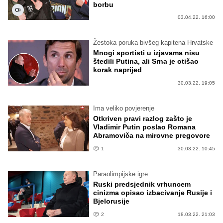
borbu
03.04.22. 16:00
Žestoka poruka bivšeg kapitena Hrvatske
Mnogi sportisti u izjavama nisu
štedili Putina, ali Srna je otišao
korak naprijed
30.03.22. 19:05
Ima veliko povjerenje
Otkriven pravi razlog zašto je
Vladimir Putin poslao Romana
Abramoviča na mirovne pregovore
1
30.03.22. 10:45
Paraolimpijske igre
Ruski predsjednik vrhuncem
cinizma opisao izbacivanje Rusije i
Bjelorusije
2
18.03.22. 21:03