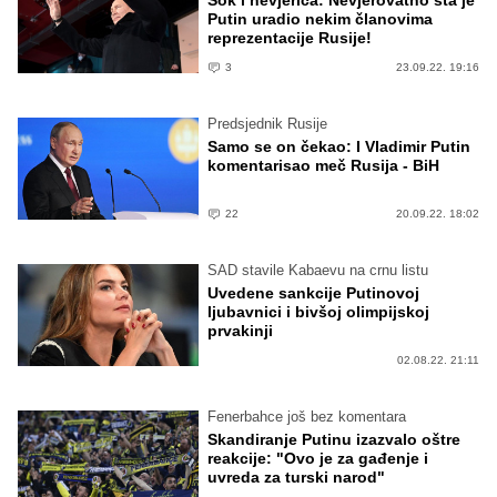
Šok i nevjerica: Nevjerovatno šta je
Putin uradio nekim članovima
reprezentacije Rusije!
3
23.09.22. 19:16
Predsjednik Rusije
Samo se on čekao: I Vladimir Putin
komentarisao meč Rusija - BiH
22
20.09.22. 18:02
SAD stavile Kabaevu na crnu listu
Uvedene sankcije Putinovoj
ljubavnici i bivšoj olimpijskoj
prvakinji
02.08.22. 21:11
Fenerbahce još bez komentara
Skandiranje Putinu izazvalo oštre
reakcije: "Ovo je za gađenje i
uvreda za turski narod"