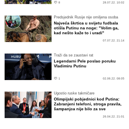
8
28.07.22. 10:02
Predsjednik Rusije nije omiljena osoba
Najveća škrtica u svijetu fudbala
otišla Putinu na noge: "Volim ga,
kad nešto kaže to i uradi"
07.07.22. 21:14
Traži da se zaustavi rat
Legendarni Pele poslao poruku
Vladimiru Putinu
1
02.06.22. 08:05
Ugostio ruske takmičare
Olimpijski pobjednici kod Putina:
Zabranjeni telefoni, stroga pravila,
šampanjca nije bilo za sve
26.04.22. 21:01