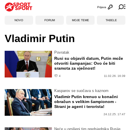
Prijava
Otvori profi
Ot
NOVO
FORUM
MOJE TEME
TABELE
Vladimir Putin
Povratak
Rusi su objavili datum, Putin može
otvoriti šampanjac: Ovo će biti
sramota za vječnost!
4
11.02.26. 16:39
Kasparov se suočava s kaznom
Vladimir Putin krenuo u konačni
obračun s velikim šampionom -
Strani je agent i terorista!
24.12.25. 17:47
Neće u omiljeni tim predsjednika Rusije