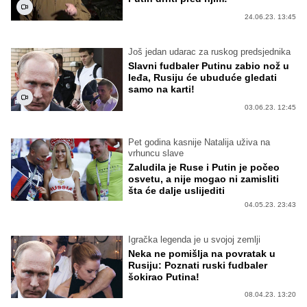
24.06.23. 13:45
Još jedan udarac za ruskog predsjednika
Slavni fudbaler Putinu zabio nož u
leđa, Rusiju će ubuduće gledati
samo na karti!
03.06.23. 12:45
Pet godina kasnije Natalija uživa na
vrhuncu slave
Zaludila je Ruse i Putin je počeo
osvetu, a nije mogao ni zamisliti
šta će dalje uslijediti
04.05.23. 23:43
Igračka legenda je u svojoj zemlji
Neka ne pomišlja na povratak u
Rusiju: Poznati ruski fudbaler
šokirao Putina!
08.04.23. 13:20