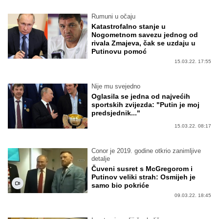
Rumuni u očaju
Katastrofalno stanje u
Nogometnom savezu jednog od
rivala Zmajeva, čak se uzdaju u
Putinovu pomoć
15.03.22. 17:55
Nije mu svejedno
Oglasila se jedna od najvećih
sportskih zvijezda: "Putin je moj
predsjednik..."
15.03.22. 08:17
Conor je 2019. godine otkrio zanimljive
detalje
Čuveni susret s McGregorom i
Putinov veliki strah: Osmijeh je
samo bio pokriće
09.03.22. 18:45