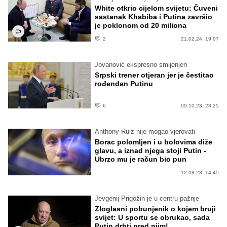
White otkrio cijelom svijetu: Čuveni
sastanak Khabiba i Putina završio
je poklonom od 20 miliona
2
21.02.24. 19:07
Jovanović ekspresno smijenjen
Srpski trener otjeran jer je čestitao
rođendan Putinu
6
09.10.23. 23:25
Anthony Ruiz nije mogao vjerovati
Borac polomljen i u bolovima diže
glavu, a iznad njega stoji Putin -
Ubrzo mu je račun bio pun
12.08.23. 14:45
Jevgenij Prigožin je u centru pažnje
Zloglasni pobunjenik o kojem bruji
svijet: U sportu se obrukao, sada
Putin drhti pred njim!