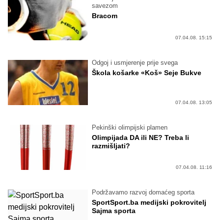
savezom
Bracom
07.04.08. 15:15
Odgoj i usmjerenje prije svega
Škola košarke «Koš» Seje Bukve
07.04.08. 13:05
Pekinški olimpijski plamen
Olimpijada DA ili NE? Treba li
razmišljati?
07.04.08. 11:16
Podržavamo razvoj domaćeg sporta
SportSport.ba medijski pokrovitelj
Sajma sporta