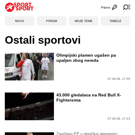
Prijava
Otvori profi
Ot
NOVO
FORUM
MOJE TEME
TABELE
Ostali sportovi
Olimpijski plamen ugašen pa
upaljen zbog nereda
07.04.08. 17:55
43.000 gledalaca na Red Bull X-
Fightersima
07.04.08. 17:23
Završeno EP u ritmičkoj gimnastici