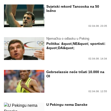
Svjetski rekord Tancocka na 50
leđno
02.04.08. 23:35
Njemačka o odlasku u Peking
Politika: &quot;NE&quot; sportisti:
&quot;DA&quot;
02.04.08. 14:34
Gebrselassie neće trčati 10.000 na
OI
02.04.08. 12:55
U Pekingu nema Danske