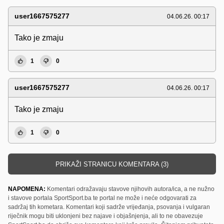
user1667575277
04.06.26. 00:17
Tako je zmaju
1
0
user1667575277
04.06.26. 00:17
Tako je zmaju
1
0
PRIKAŽI STRANICU KOMENTARA (3)
NAPOMENA:
Komentari odražavaju stavove njihovih autora/ica, a ne nužno
i stavove portala SportSport.ba te portal ne može i neće odgovarati za
sadržaj tih kometara. Komentari koji sadrže vrijeđanja, psovanja i vulgaran
riječnik mogu biti uklonjeni bez najave i objašnjenja, ali to ne obavezuje