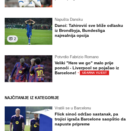
Napušta Dansku
Danci: Tahirović sve bliže odlasku
iz Brondbyja, Bundesliga
najrealnija opcija
2
Potvrdio Fabrizio Romano
Veliki "Here we go" malo prije
ponoći - Liverpool se pojačao iz
·
Barcelone!
UDARNA VIJEST
NAJČITANIJE IZ KATEGORIJE
Vratili se u Barcelonu
Flick sinoć održao sastanak, pa
trojici igrača Barcelone saopštio da
napuste pripreme