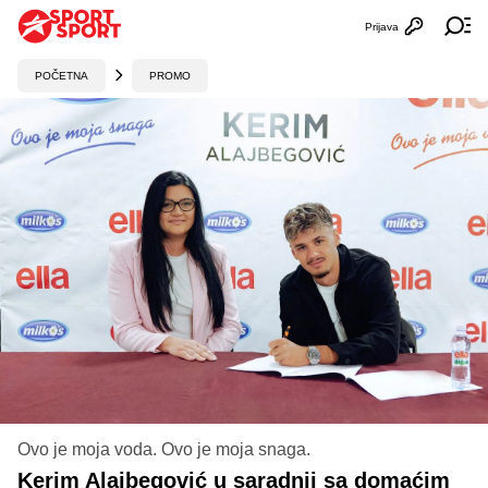
Prijava
Otvori profi
Ot
POČETNA
PROMO
Ovo je moja voda. Ovo je moja snaga.
Kerim Alajbegović u saradnji sa domaćim