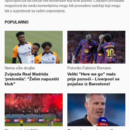
SportSport.ba da obriše sve komentare koji krše pravila. Čitanjem prihvatate
mogućnost da među komentarima mogu biti pronađeni sadržaji koji mogu
biti u suprotnosti sa vašim uvjerenjima.
POPULARNO
Nema više dvojbe
Potvrdio Fabrizio Romano
Zvijezda Real Madrida
Veliki "Here we go" malo
'prelomila': "Želim napustiti
prije ponoći - Liverpool se
klub"
pojačao iz Barcelone!