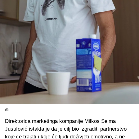
Direktorica marketinga kompanije Milkos Selma
Jusufović istakla je da je cilj bio izgraditi partnerstvo
koje će trajati i koje će ljudi doživjeti emotivno, a ne