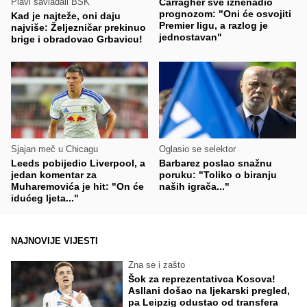
Plavi savladali BSK
Carragher sve iznenadio
prognozom: "Oni će osvojiti
Kad je najteže, oni daju
Premier ligu, a razlog je
najviše: Željezničar prekinuo
jednostavan"
brige i obradovao Grbavicu!
Sjajan meč u Chicagu
Oglasio se selektor
Leeds pobijedio Liverpool, a
Barbarez poslao snažnu
jedan komentar za
poruku: "Toliko o biranju
Muharemovića je hit: "On će
naših igrača..."
idućeg ljeta..."
NAJNOVIJE VIJESTI
Zna se i zašto
Šok za reprezentativca Kosova!
Asllani došao na ljekarski pregled,
pa Leipzig odustao od transfera