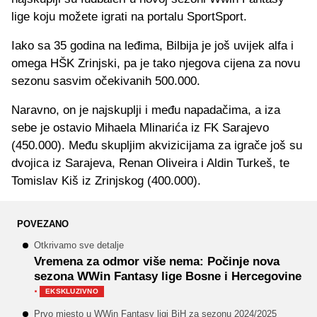
lige koju možete igrati na portalu SportSport.
Iako sa 35 godina na leđima, Bilbija je još uvijek alfa i
omega HŠK Zrinjski, pa je tako njegova cijena za novu
sezonu sasvim očekivanih 500.000.
Naravno, on je najskuplji i među napadačima, a iza
sebe je ostavio Mihaela Mlinarića iz FK Sarajevo
(450.000). Među skupljim akvizicijama za igrače još su
dvojica iz Sarajeva, Renan Oliveira i Aldin Turkeš, te
Tomislav Kiš iz Zrinjskog (400.000).
POVEZANO
Otkrivamo sve detalje
Vremena za odmor više nema: Počinje nova
sezona WWin Fantasy lige Bosne i Hercegovine
·
EKSKLUZIVNO
Prvo mjesto u WWin Fantasy ligi BiH za sezonu 2024/2025