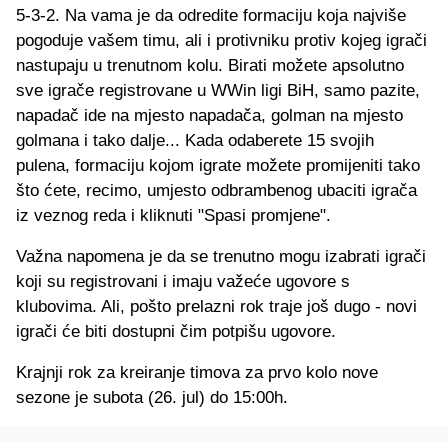
5-3-2. Na vama je da odredite formaciju koja najviše
pogoduje vašem timu, ali i protivniku protiv kojeg igrači
nastupaju u trenutnom kolu. Birati možete apsolutno
sve igrače registrovane u WWin ligi BiH, samo pazite,
napadač ide na mjesto napadača, golman na mjesto
golmana i tako dalje... Kada odaberete 15 svojih
pulena, formaciju kojom igrate možete promijeniti tako
što ćete, recimo, umjesto odbrambenog ubaciti igrača
iz veznog reda i kliknuti "Spasi promjene".
Važna napomena je da se trenutno mogu izabrati igrači
koji su registrovani i imaju važeće ugovore s
klubovima. Ali, pošto prelazni rok traje još dugo - novi
igrači će biti dostupni čim potpišu ugovore.
Krajnji rok za kreiranje timova za prvo kolo nove
sezone je subota (26. jul) do 15:00h.