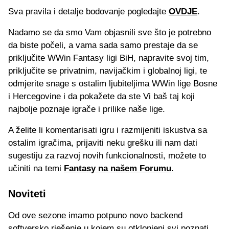
Sva pravila i detalje bodovanje pogledajte
OVDJE
.
Nadamo se da smo Vam objasnili sve što je potrebno
da biste počeli, a vama sada samo prestaje da se
priključite WWin Fantasy ligi BiH, napravite svoj tim,
priključite se privatnim, navijačkim i globalnoj ligi, te
odmjerite snage s ostalim ljubiteljima WWin lige Bosne
i Hercegovine i da pokažete da ste Vi baš taj koji
najbolje poznaje igrače i prilike naše lige.
A želite li komentarisati igru i razmijeniti iskustva sa
ostalim igračima, prijaviti neku grešku ili nam dati
sugestiju za razvoj novih funkcionalnosti, možete to
učiniti na temi
Fantasy na našem Forumu
.
Noviteti
Od ove sezone imamo potpuno novo backend
softversko rješenje u kojem su otklonjeni svi poznati