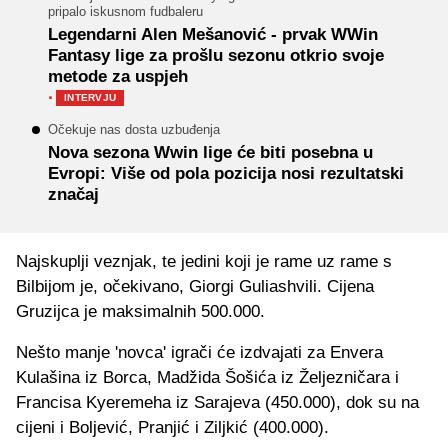
pripalo iskusnom fudbaleru
Legendarni Alen Mešanović - prvak WWin
Fantasy lige za prošlu sezonu otkrio svoje
metode za uspjeh
·
INTERVJU
Očekuje nas dosta uzbuđenja
Nova sezona Wwin lige će biti posebna u
Evropi: Više od pola pozicija nosi rezultatski
značaj
Najskuplji veznjak, te jedini koji je rame uz rame s
Bilbijom je, očekivano, Giorgi Guliashvili. Cijena
Gruzijca je maksimalnih 500.000.
Nešto manje 'novca' igrači će izdvajati za Envera
Kulašina iz Borca, Madžida Šošića iz Željezničara i
Francisa Kyeremeha iz Sarajeva (450.000), dok su na
cijeni i Boljević, Pranjić i Ziljkić (400.000).