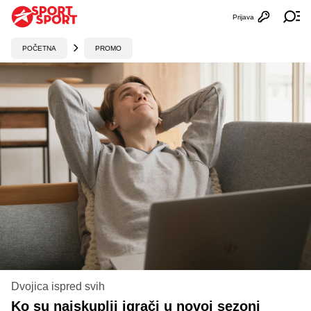
Prijava
Otvori profi
Ot
POČETNA
PROMO
Dvojica ispred svih
Ko su najskuplji igrači u novoj sezoni