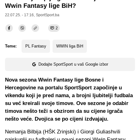
Wwin Fantasy lige BiH?
22.07.25. - 17:16,
SportSport.ba
2
Teme:
PL Fantasy
WWIN liga BiH
Dodajte SportSport u vaš Google izbor
Nova sezona Wwin Fantasy lige Bosne i
Hercegovine na portalu SportSport započinje u
vikendu koji je pred nama, a brojni ljubitelji fudbala
su već kreirali svoje timove. Ove sezone je odabir
timova nešto teži s obzirom da su cijene igrača
nešto veće. Dvojica se po cijeni izdvajaju.
Nemanja Bilbija (HŠK Zrinjski) i Giorgi Guliashvili
najskuplji su fudbaleri u novoj sezoni Wwin Fantasy