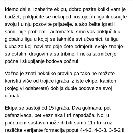
Idemo dalje. Izaberite ekipu, dobro pazite koliki vam je
budžet, priključite se nekoj od postojećih liga ili osnujte
svoju i u nju pozovite prijatelje, a ako želite igrati i
sami, nije problem - automatski smo vas priključili u
globalnu ligu u kojoj se takmiče svi učesnici, te ligu
kluba za koji navijate gdje ćete odmjeriti svoje znanje
sa ostalim drugovima sa tribine. I neka takmičenje
počne i skupljanje bodova počnu!
Važno je znati nekoliko pravila pa tako ne možete
koristiti više od trojice igrača iz iste ekipe, kapiten
(kojeg vi odaberete) dobija duple bodove za svoj
učinak.
Ekipa se sastoji od 15 igrača. Dva golmana, pet
defanzivaca, pet veznjaka i tri napadača. No, u
početnom sastavu može ih biti samo 11 i to kroz
različite varijante formacija poput 4-4-2, 4-3-3, 3-5-2 ili