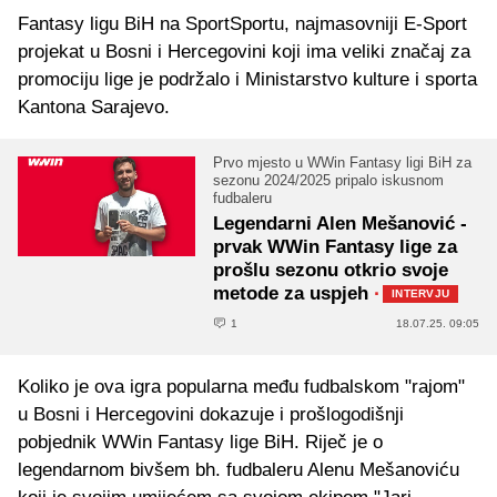
Fantasy ligu BiH na SportSportu, najmasovniji E-Sport
projekat u Bosni i Hercegovini koji ima veliki značaj za
promociju lige je podržalo i Ministarstvo kulture i sporta
Kantona Sarajevo.
Prvo mjesto u WWin Fantasy ligi BiH za
sezonu 2024/2025 pripalo iskusnom
fudbaleru
Legendarni Alen Mešanović -
prvak WWin Fantasy lige za
prošlu sezonu otkrio svoje
metode za uspjeh
·
INTERVJU
1
18.07.25. 09:05
Koliko je ova igra popularna među fudbalskom "rajom"
u Bosni i Hercegovini dokazuje i prošlogodišnji
pobjednik WWin Fantasy lige BiH. Riječ je o
legendarnom bivšem bh. fudbaleru Alenu Mešanoviću