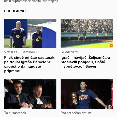
biti u suprotnosti sa vašim uvjerenjima.
POPULARNO
Vratili se u Barcelonu
Slijedi derbi
Flick sinoć održao sastanak,
Igrači i navijači Željezničara
pa trojici igrača Barcelone
proslavili pobjedu, Šošić
saopštio da napuste
"ispoštovao" Sjever
pripreme
Tajni sastanak
Poznat tačan datum