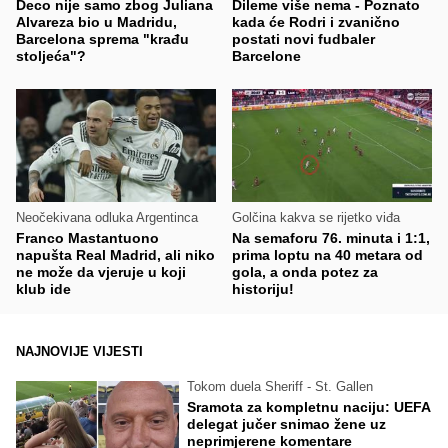
Deco nije samo zbog Juliana
Dileme više nema - Poznato
Alvareza bio u Madridu,
kada će Rodri i zvanično
Barcelona sprema "krađu
postati novi fudbaler
stoljeća"?
Barcelone
Neočekivana odluka Argentinca
Golčina kakva se rijetko viđa
Franco Mastantuono
Na semaforu 76. minuta i 1:1,
napušta Real Madrid, ali niko
prima loptu na 40 metara od
ne može da vjeruje u koji
gola, a onda potez za
klub ide
historiju!
NAJNOVIJE VIJESTI
Tokom duela Sheriff - St. Gallen
Sramota za kompletnu naciju: UEFA
delegat jučer snimao žene uz
neprimjerene komentare