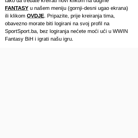
tako da trebate kreirati novi klikom na dugme
FANTASY
u našem meniju (gornji-desni ugao ekrana)
ili klikom
OVDJE
. Pripazite, prije kreiranja tima,
obavezno morate biti logirani na svoj profil na
SportSport.ba, bez logiranja nećete moći ući u WWIN
Fantasy BiH i igrati našu igru.