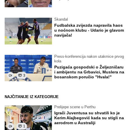
Skandal
Fudbalska zvijezda napravila haos
u noćnom klubu - Udario je glavom
navijača!
Press-konferencija nakon utakmice prvog
kola
Puzigaća gospodski o Željezničaru
i ambijentu na Grbavici, Muslera na
3
bosanskom poručio "Hvala!"
NAJČITANIJE IZ KATEGORIJE
Prelijepe scene u Perthu
Igrači Juventusa su shvatili ko je
Kerim Alajbegović kada su stigli na
aerodrom u Australiji
1