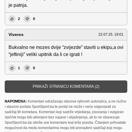
je patnja.
2
0
Viveros
22.07.25. 19:01
Bukvalno ne mozes dvije “zvijezde” staviti u ekipu,a ovi
“jeftiniji” veliki upitnik da li ce igrati !
1
0
PRIKAŽI STRANICU KOMENTARA (2)
NAPOMENA:
Komentari odražavaju stavove njihovih autora/ica, a ne nužno
i stavove portala SportSport.ba te portal ne može i neće odgovarati za
sadržaj tih kometara. Komentari koji sadrže vrijeđanja, psovanja i vulgaran
riječnik mogu biti uklonjeni bez najave i objašnjenja, ali to ne obavezuje
SportSport.ba da obriše sve komentare koji krše pravila. Čitanjem prihvatate
mogućnost da među komentarima mogu biti pronađeni sadržaji koji mogu