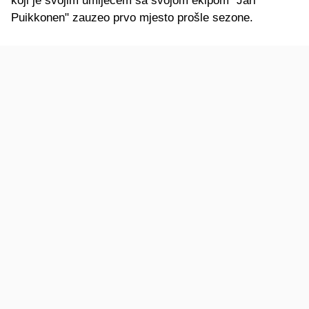
koji je svojim umijećem sa svojom ekipom "Jari
Puikkonen" zauzeo prvo mjesto prošle sezone.