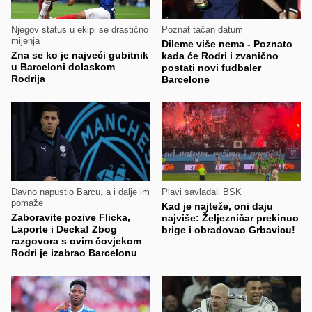
Njegov status u ekipi se drastično
Poznat tačan datum
mijenja
Dileme više nema - Poznato
Zna se ko je najveći gubitnik
kada će Rodri i zvanično
u Barceloni dolaskom
postati novi fudbaler
Rodrija
Barcelone
Davno napustio Barcu, a i dalje im
Plavi savladali BSK
pomaže
Kad je najteže, oni daju
Zaboravite pozive Flicka,
najviše: Željezničar prekinuo
Laporte i Decka! Zbog
brige i obradovao Grbavicu!
razgovora s ovim čovjekom
Rodri je izabrao Barcelonu