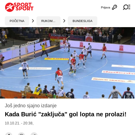
Prijava
Otvori profi
Ot
POČETNA
RUKOMET
BUNDESLIGA
Još jedno sjajno izdanje
Kada Burić "zaključa" gol lopta ne prolazi!
10.10.21. - 20:38,