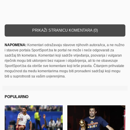
PRIKAŽI STRANICU KOMENTARA (0)
NAPOMENA:
Komentari odražavaju stavove njihovih autora/ica, a ne nužno
i stavove portala SportSport.ba te portal ne može i neće odgovarati za
sadržaj tih kometara. Komentari koji sadrže vrijeđanja, psovanja i vulgaran
riječnik mogu biti uklonjeni bez najave i objašnjenja, ali to ne obavezuje
SportSport.ba da obriše sve komentare koji krše pravila. Čitanjem prihvatate
mogućnost da među komentarima mogu biti pronađeni sadržaji koji mogu
biti u suprotnosti sa vašim uvjerenjima.
POPULARNO