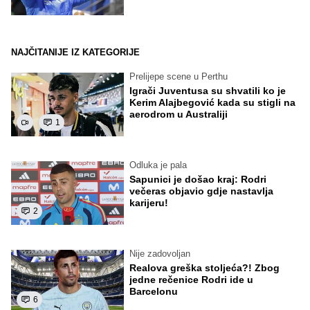
NAJČITANIJE IZ KATEGORIJE
Prelijepe scene u Perthu
Igrači Juventusa su shvatili ko je
Kerim Alajbegović kada su stigli na
aerodrom u Australiji
1
Odluka je pala
Sapunici je došao kraj: Rodri
večeras objavio gdje nastavlja
karijeru!
2
Nije zadovoljan
Realova greška stoljeća?! Zbog
jedne rečenice Rodri ide u
Barcelonu
6