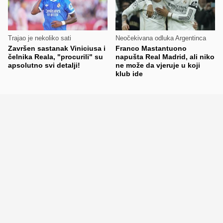
Trajao je nekoliko sati
Neočekivana odluka Argentinca
Završen sastanak Viniciusa i
Franco Mastantuono
čelnika Reala, "procurili" su
napušta Real Madrid, ali niko
apsolutno svi detalji!
ne može da vjeruje u koji
klub ide