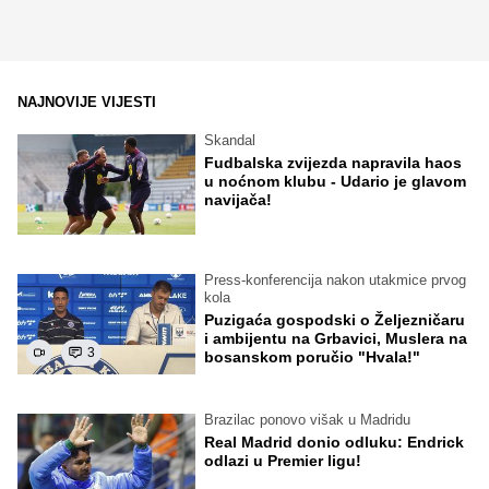
NAJNOVIJE VIJESTI
Skandal
Fudbalska zvijezda napravila haos
u noćnom klubu - Udario je glavom
navijača!
Press-konferencija nakon utakmice prvog
kola
Puzigaća gospodski o Željezničaru
i ambijentu na Grbavici, Muslera na
3
bosanskom poručio "Hvala!"
Brazilac ponovo višak u Madridu
Real Madrid donio odluku: Endrick
odlazi u Premier ligu!