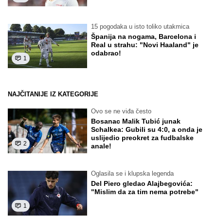
15 pogodaka u isto toliko utakmica
Španija na nogama, Barcelona i
Real u strahu: "Novi Haaland" je
odabrao!
1
NAJČITANIJE IZ KATEGORIJE
Ovo se ne viđa često
Bosanac Malik Tubić junak
Schalkea: Gubili su 4:0, a onda je
uslijedio preokret za fudbalske
2
anale!
Oglasila se i klupska legenda
Del Piero gledao Alajbegovića:
"Mislim da za tim nema potrebe"
1