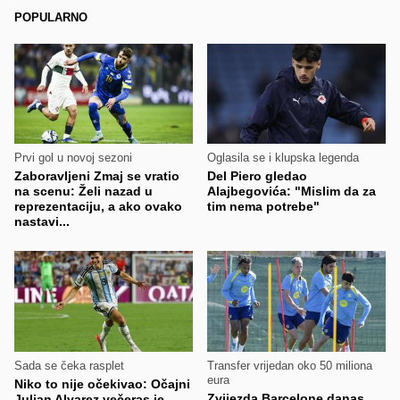
POPULARNO
Prvi gol u novoj sezoni
Oglasila se i klupska legenda
Zaboravljeni Zmaj se vratio
Del Piero gledao
na scenu: Želi nazad u
Alajbegovića: "Mislim da za
reprezentaciju, a ako ovako
tim nema potrebe"
nastavi...
Sada se čeka rasplet
Transfer vrijedan oko 50 miliona
eura
Niko to nije očekivao: Očajni
Zvijezda Barcelone danas
Julian Alvarez večeras je