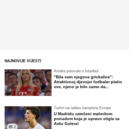
NAJNOVIJE VIJESTI
Amalia putovala u Istanbul
"Bila sam njegova grickalica":
Atraktivnoj djevojci fudbaler platio
sve, njeno je bilo samo da...
Turčin na radaru šampiona Evrope
U Madridu zatečeni mahnitom
ponudom koja je upravo stigla za
Ardu Gulera!
2