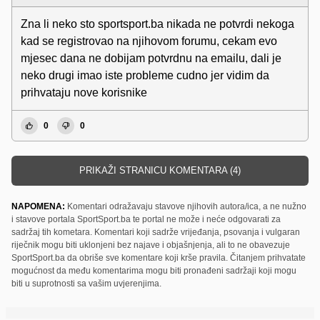
Zna li neko sto sportsport.ba nikada ne potvrdi nekoga
kad se registrovao na njihovom forumu, cekam evo
mjesec dana ne dobijam potvrdnu na emailu, dali je
neko drugi imao iste probleme cudno jer vidim da
prihvataju nove korisnike
0
0
PRIKAŽI STRANICU KOMENTARA (4)
NAPOMENA:
Komentari odražavaju stavove njihovih autora/ica, a ne nužno
i stavove portala SportSport.ba te portal ne može i neće odgovarati za
sadržaj tih kometara. Komentari koji sadrže vrijeđanja, psovanja i vulgaran
riječnik mogu biti uklonjeni bez najave i objašnjenja, ali to ne obavezuje
SportSport.ba da obriše sve komentare koji krše pravila. Čitanjem prihvatate
mogućnost da među komentarima mogu biti pronađeni sadržaji koji mogu
biti u suprotnosti sa vašim uvjerenjima.