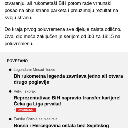
otvaranju, ali rukometaši BiH potom rade vrhunski
posao na obje strane parketa i preuzimaju rezultat na
svoju stranu.
Do kraja prvog poluvremena sve djeluje zaista odlično.
Ovaj dio meča zaključen je serijom od 3:0 za 18:15 na
poluvremenu.
POVEZANO
Legendarni Mirsad Terzić
Bh rukometna legenda završava jedno ali otvara
drugo poglavlje
Veliki iskorak
Reprezentativac BiH napravio transfer karijere!
Čeka ga Liga prvaka!
·
ZVANIČNO
Farska Ostrva se plasirala
Bosna i Hercegovina ostala bez Svjetskog