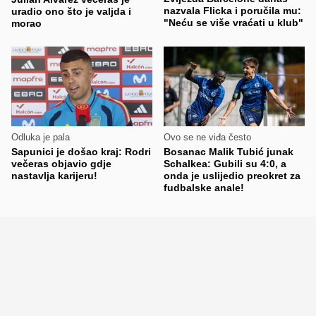
nazvala Flicka i poručila mu:
uradio ono što je valjda i
"Neću se više vraćati u klub"
morao
Odluka je pala
Ovo se ne viđa često
Sapunici je došao kraj: Rodri
Bosanac Malik Tubić junak
večeras objavio gdje
Schalkea: Gubili su 4:0, a
nastavlja karijeru!
onda je uslijedio preokret za
fudbalske anale!