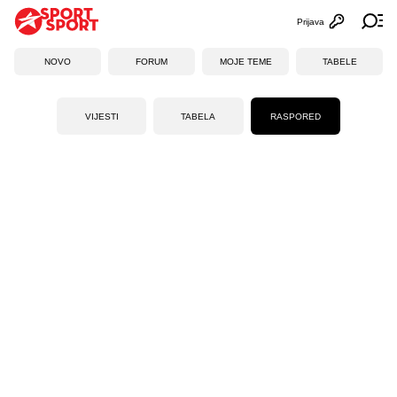
Prijava
Otvori profi
Ot
NOVO
FORUM
MOJE TEME
TABELE
VIJESTI
TABELA
RASPORED