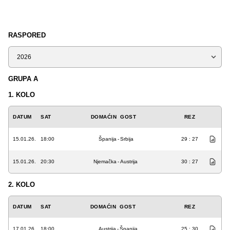
RASPORED
Sezona
GRUPA A
1. KOLO
DATUM
SAT
DOMAĆIN
GOST
REZ
15.01.26.
18:00
Španija
-
Srbija
29 : 27
15.01.26.
20:30
Njemačka
-
Austrija
30 : 27
2. KOLO
DATUM
SAT
DOMAĆIN
GOST
REZ
17.01.26.
18:00
Austrija
-
Španija
25 : 30