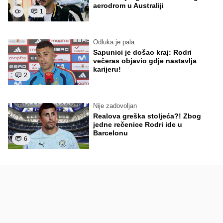
aerodrom u Australiji
1
Odluka je pala
Sapunici je došao kraj: Rodri
večeras objavio gdje nastavlja
karijeru!
2
Nije zadovoljan
Realova greška stoljeća?! Zbog
jedne rečenice Rodri ide u
Barcelonu
6