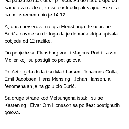
Na pauzu se ipak otišli pri vodstvu domaće ekipe od
samo dva razlike, jer su gosti odigrali sjajno. Rezultat
na poluvremenu bio je 14:12.
A, onda nevjerovatna igra Flensburga, te odbrane
Burića dovele su do toga da je domaća ekipa upisala
pobjedu od 12 razlike.
Do pobjede su Flensburg vodili Magnus Rod i Lasse
Moller koji su postigli po pet golova.
Po četiri gola dodali su Mad Larsen, Johannes Golla,
Emil Jacobsen, Hans Mensing i Johan Hansen, a
fenomenalan je na golu bio Burić.
Sa druge strane kod Melsungena istakli su se
Kastening i Elvar Orn Honsson sa po šest postignutih
golova.