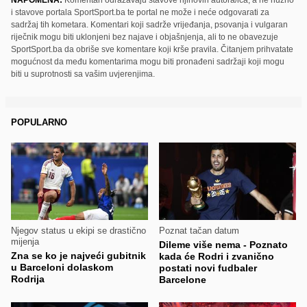
NAPOMENA:
Komentari odražavaju stavove njihovih autora/ica, a ne nužno
i stavove portala SportSport.ba te portal ne može i neće odgovarati za
sadržaj tih kometara. Komentari koji sadrže vrijeđanja, psovanja i vulgaran
riječnik mogu biti uklonjeni bez najave i objašnjenja, ali to ne obavezuje
SportSport.ba da obriše sve komentare koji krše pravila. Čitanjem prihvatate
mogućnost da među komentarima mogu biti pronađeni sadržaji koji mogu
biti u suprotnosti sa vašim uvjerenjima.
POPULARNO
Njegov status u ekipi se drastično
Poznat tačan datum
mijenja
Dileme više nema - Poznato
Zna se ko je najveći gubitnik
kada će Rodri i zvanično
u Barceloni dolaskom
postati novi fudbaler
Rodrija
Barcelone