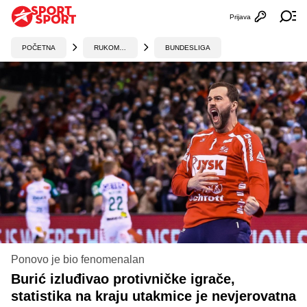
Prijava
Otvori profi
Ot
POČETNA
RUKOMET
BUNDESLIGA
Ponovo je bio fenomenalan
Burić izluđivao protivničke igrače,
statistika na kraju utakmice je nevjerovatna