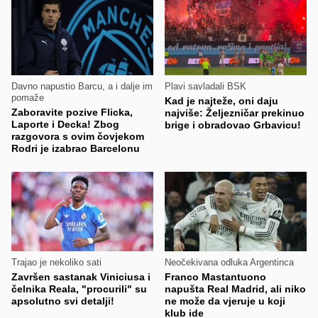
Davno napustio Barcu, a i dalje im
Plavi savladali BSK
pomaže
Kad je najteže, oni daju
Zaboravite pozive Flicka,
najviše: Željezničar prekinuo
Laporte i Decka! Zbog
brige i obradovao Grbavicu!
razgovora s ovim čovjekom
Rodri je izabrao Barcelonu
Trajao je nekoliko sati
Neočekivana odluka Argentinca
Završen sastanak Viniciusa i
Franco Mastantuono
čelnika Reala, "procurili" su
napušta Real Madrid, ali niko
apsolutno svi detalji!
ne može da vjeruje u koji
klub ide