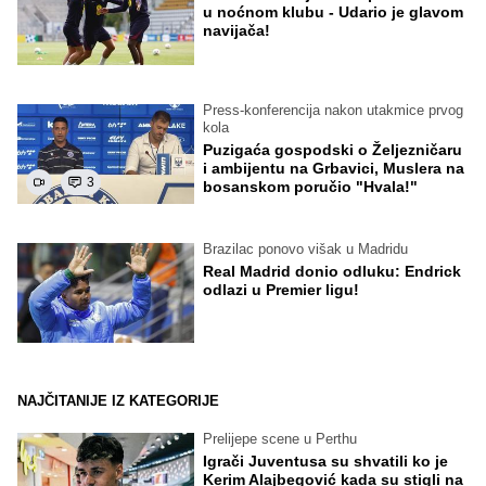
u noćnom klubu - Udario je glavom
navijača!
Press-konferencija nakon utakmice prvog
kola
Puzigaća gospodski o Željezničaru
i ambijentu na Grbavici, Muslera na
3
bosanskom poručio "Hvala!"
Brazilac ponovo višak u Madridu
Real Madrid donio odluku: Endrick
odlazi u Premier ligu!
NAJČITANIJE IZ KATEGORIJE
Prelijepe scene u Perthu
Igrači Juventusa su shvatili ko je
Kerim Alajbegović kada su stigli na